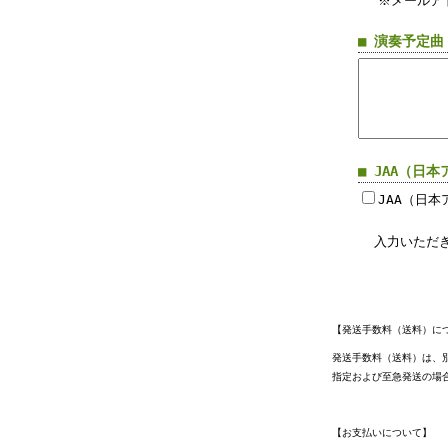
※メールア
■ 演奏予定
■ JAA（
JAA（日
入力いただ
【発送手数料（送料）に
発送手数料（送料）は、別
指定および至急発送の場
【お支払いについて】