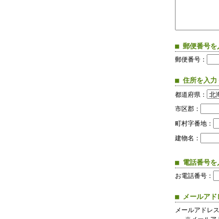
■ 郵便番号
郵便番号：
■ 住所を入
都道府県：
市区郡：
町村字番地：
建物名：
■ 電話番号
お電話番号：
■ メールア
メールアドレ