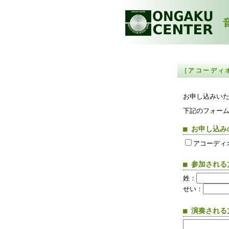
音
［アコーディ
お申し込みい
下記のフォー
■ お申し込
アコーディ
■ 参加され
姓：
せい：
■ 演奏され