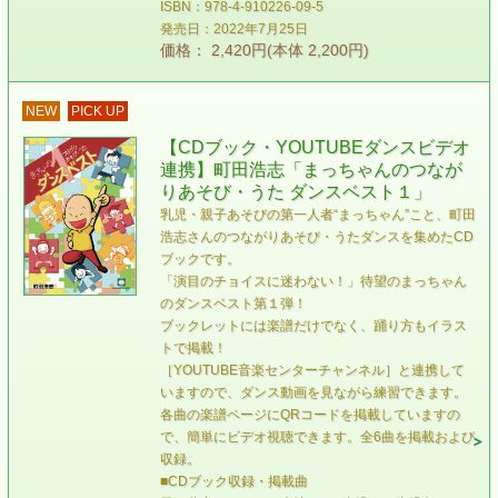
ISBN：978-4-910226-09-5
発売日：2022年7月25日
価格： 2,420円(本体 2,200円)
NEW
PICK UP
【CDブック・YOUTUBEダンスビデオ
連携】町田浩志「まっちゃんのつなが
りあそび・うた ダンスベスト１」
乳児・親子あそびの第一人者“まっちゃん”こと、町田
浩志さんのつながりあそび・うたダンスを集めたCD
ブックです。
「演目のチョイスに迷わない！」待望のまっちゃん
のダンスベスト第１弾！
ブックレットには楽譜だけでなく、踊り方もイラス
トで掲載！
［YOUTUBE音楽センターチャンネル］と連携して
いますので、ダンス動画を見ながら練習できます。
各曲の楽譜ページにQRコードを掲載していますの
で、簡単にビデオ視聴できます。全6曲を掲載および
収録。
■CDブック収録・掲載曲