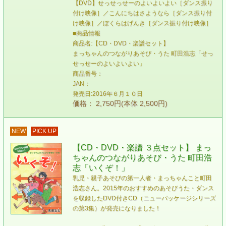
【DVD】せっせっせーのよいよいよい［ダンス振り
付け映像］／こんにちはさようなら［ダンス振り付
け映像］／ぼくらはげんき［ダンス振り付け映像］
■商品情報
商品名:【CD・DVD・楽譜セット】
まっちゃんのつながりあそび・うた 町田浩志「せっ
せっせーのよいよいよい」
商品番号：
JAN：
発売日:2016年６月１０日
価格： 2,750円(本体 2,500円)
NEW
PICK UP
【CD・DVD・楽譜 ３点セット】 まっ
ちゃんのつながりあそび・うた 町田浩
志「いくぞ！」
乳児・親子あそびの第一人者・まっちゃんこと町田
浩志さん。2015年のおすすめのあそびうた・ダンス
を収録したDVD付きCD（ニューパッケージシリーズ
の第3集）が発売になりました！