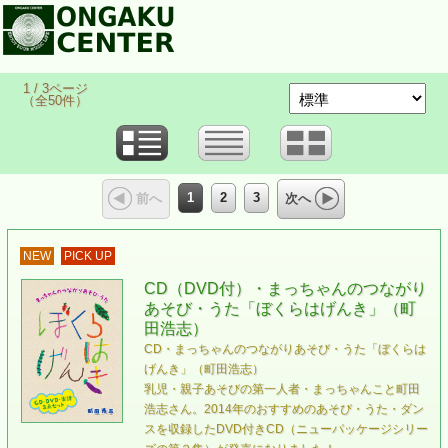
1 / 3ページ
（全50件）
1
2
3
前へ
次へ
NEW
PICK UP
CD（DVD付）・まっちゃんのつながり
あそび・うた「ぼくらはげんき」（町
田浩志）
CD・まっちゃんのつながりあそび・うた「ぼくらは
げんき」（町田浩志）
乳児・親子あそびの第一人者・まっちゃんこと町田
浩志さん。2014年のおすすめのあそび・うた・ダン
スを収録したDVD付きCD（ニューパッケージシリー