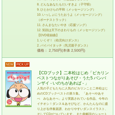
8. どんなあなたもだいすきよ（子守唄）
9. ひとかけらの平和（メッセージソング）
10. いっしょにうたおうよ（メッセージソング）
（ボーナストラック）
11. さんまなたいやき（応援ソング）
12. 笑顔は天下のまわりもの（メッセージソング）
【DVD収録曲】
1. いくぞ！（幼児向けダンス）
2. バイバイタッチ（乳児親子ダンス）
価格： 2,750円(本体 2,500円)
NEW
PICK UP
【CDブック】二本松はじめ「ピカリン
ベストつながりあそび・うた5 バンバ
ンザイ - いのちがあれば - 」
人気の子どもたちに人気のピカリンこと二本松はじ
めのCDブックベストの第５集。 「あそべやあそ
べ みなあそべ」より実践されている作品、今年の
イチオシ！ダンス＆あそびなど、かんたんなのに盛
り上がる伴奏楽譜、わかりやすいダンスイラスト、
そしてCDがついています。 また曲解説のショート