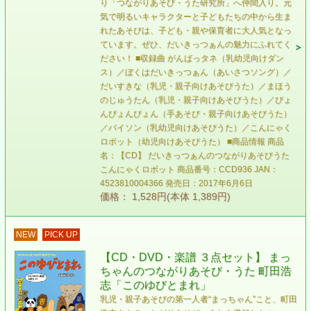
り「つながりあそび・うた研究所」へ仲間入り。元
気で明るいキャラクターと子どもたちの中から生ま
れたあそびは、子ども・親や保育者に大人気となっ
ています。ぜひ、だいきっつぁんの魅力にふれてく
ださい！ ■収録曲 がんばっタネ（乳幼児向けダン
ス）／ぼくはだいきっつぁん（あいさつソング）／
だいすきな（乳児・親子向けあそびうた）／まほう
のじゅうたん（乳児・親子向けあそびうた）／ぴょ
んぴょんぴょん（手あそび・親子向けあそびうた）
／バイソン（乳幼児向けあそびうた）／こんにゃく
ロボット（幼児向けあそびうた） ■商品情報 商品
名：【CD】 だいきっつぁんのつながりあそびうた
こんにゃくロボット 商品番号：CCD936 JAN：
4523810004366 発売日：2017年6月6日
価格： 1,528円(本体 1,389円)
NEW
PICK UP
【CD・DVD・楽譜 ３点セット】 まっ
ちゃんのつながりあそび・うた 町田浩
志「このゆびとまれ」
乳児・親子あそびの第一人者“まっちゃん”こと、町田