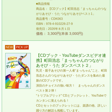
■商品情報
商品名：【CDブック】町田浩志「まっちゃんのつな
がりあそび・うた つながりあそびベスト1」
商品番号：CDK063
ISBN：978-4-910226-27-9
発売日：2026年８月１日
価格： 3,300円(本体 3,000円)
NEW
PICK UP
【CDブック・YouTubeダンスビデオ連
携】町田浩志「まっちゃんのつながり
あそび・うた ダンスベスト２」
乳児・親子あそびの第一人者“まっちゃん”こと、町田
浩志さんのつながりあそび・うたダンスを集めた最
新のCDブックです。
演目のチョイスの強い味方！ まっちゃんのダンス
ベスト第２弾！
“トリプルブリッド” CDとブックレット、YouTubeで
カンタンに覚えられる！
CDとセットのブックレットには、楽譜の他、詳しい
踊り方の解説も掲載しています。