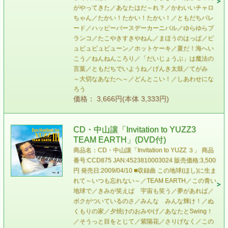
がやってきた／あなたはだ～れ？／かわいいチャロ
ちゃん／たかい！たかい！たかい！／ともだちパレ
ード／ハッピーバースデーカーニバル／ゆらゆらブ
ランコ／たこやきすきやねん／まほうのはっぱ／ビ
ュビュビュビューン／ホットケーキ／夏だ！海へい
こう／ねんねんころり／「だいじょうぶ」は魔法の
言葉／ともだちでいようね／げんき太鼓／てがみ
～大切なあなたへ～／どんとこい！／しあわせにな
ろう
価格： 3,666円(本体 3,333円)
CD・中山讓「Invitation to YUZZ3
TEAM EARTH」(DVD付)
商品名：CD・中山讓「Invitation to YUZZ ３」 商品
番号:CCD875 JAN:4523810003024 販売価格:3,500
円 発売日:2009/04/10 ■収録曲 この地球(ほし)に生ま
れて～いつも忘れない～／TEAM EARTH／この青い
地球で／きみが笑えば 宇宙も笑う／夢があれば／
ボクがついているのさ／みんな みんな輝け！／ぬ
くもりの家／夕焼けのおみやげ／あなたとSwing！
／そうっと目をとじて／紫陽花／さりげなく／この