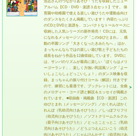
浩志さんのつながりあそび・うたを収録したニュー
アルバム【CD・DVD・楽譜３点セット】です。 保
育園や幼稚園で使える楽しい遊びうたや運動会向け
のダンスをたくさん掲載しています！ 内容たっぷり
のCDとDVDと楽譜を、コンパクトなトールケースに
収納した人気シリーズの新作発売！ CDには、元気
になれるメッセージソング「このゆびとまれ」、感
動の卒園ソング「大きくなったきみたちへ 」ほか、
まっちゃんならではの楽しい遊び歌と子どもたちの
成長をねがう作品を12曲収録しています。 DVDに
は、サンバのリズムが最高に楽しい「ぼくらはメリ
ーゴーランド」、楽しく力強い民謡風ソング「よー
いしょこらしょどっこいしょ！」のダンス映像を収
録。まっちゃんの振り付けコール（解説）付きです
ので、練習にも最適です。ブックレットには、全曲
のメロディー・コード譜と解説＆エッセイが掲載さ
れています。 ■収録曲・掲載曲 【CD・楽譜】 この
ゆぴとまれ（メッセージソング）／かくれんぼかく
れんぼ（乳幼児向けあそびうた）／しっぽフりフり
（幼児向けあそびうた）／ソフトクリームクルクル
（親子向けあそびうた）／とっとことっとこ（乳幼
児向けあそびうた）／どうぶつえんにいこう（幼児
向けあそびうた）／じゃんけんかぞく（幼児向けあ