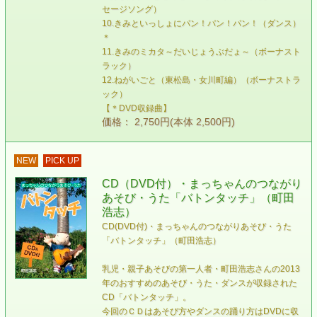
セージソング）
10.きみといっしょにパン！パン！パン！（ダンス）
＊
11.きみのミカタ～だいじょうぶだょ～（ボーナスト
ラック）
12.ねがいごと（東松島・女川町編）（ボーナストラ
ック）
【＊DVD収録曲】
価格： 2,750円(本体 2,500円)
NEW
PICK UP
CD（DVD付）・まっちゃんのつながり
あそび・うた「バトンタッチ」（町田
浩志）
CD(DVD付)・まっちゃんのつながりあそび・うた
「バトンタッチ」（町田浩志）
乳児・親子あそびの第一人者・町田浩志さんの2013
年のおすすめのあそび・うた・ダンスが収録された
CD「バトンタッチ」。
今回のＣＤはあそび方やダンスの踊り方はDVDに収