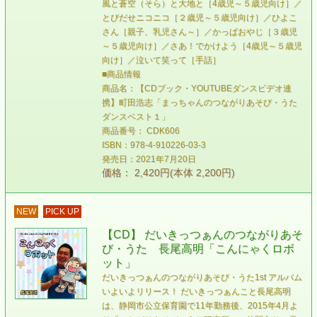
風と蒼空（そら）と大地と［4歳児～５歳児向け］／
とびだせニコニコ［２歳児～５歳児向け］／ひよこ
さん［親子、乳児さん～］／かっぱおやじ［３歳児
～５歳児向け］／さあ！でかけよう［4歳児～５歳児
向け］／泣いて笑って［手話］
■商品情報
商品名：【CDブック・YOUTUBEダンスビデオ連
携】町田浩志「まっちゃんのつながりあそび・うた
ダンスベスト１」
商品番号： CDK606
ISBN：978-4-910226-03-3
発売日：2021年7月20日
価格： 2,420円(本体 2,200円)
NEW
PICK UP
【CD】 だいきっつぁんのつながりあそ
び・うた 長尾高明「こんにゃくロボ
ット」
だいきっつぁんのつながりあそび・うた1st アルバム
いよいよリリース！ だいきっつぁんこと長尾高明
は、静岡市公立保育園で11年勤務後、2015年4月よ