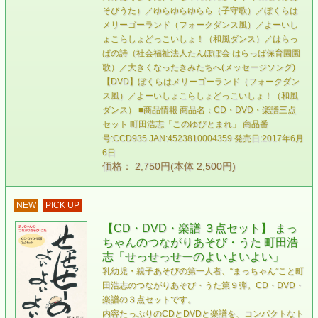
そびうた）／ゆらゆらゆらら（子守歌）／ぼくらは
メリーゴーランド（フォークダンス風）／よーいし
ょこらしょどっこいしょ！（和風ダンス）／はらっ
ぱの詩（社会福祉法人たんぽぽ会 はらっぱ保育園園
歌）／大きくなったきみたちへ(メッセージソング)
【DVD】ぼくらはメリーゴーランド（フォークダン
ス風）／よーいしょこらしょどっこいしょ！（和風
ダンス） ■商品情報 商品名：CD・DVD・楽譜三点
セット 町田浩志「このゆびとまれ」 商品番
号:CCD935 JAN:4523810004359 発売日:2017年6月
6日
価格： 2,750円(本体 2,500円)
NEW
PICK UP
【CD・DVD・楽譜 ３点セット】 まっ
ちゃんのつながりあそび・うた 町田浩
志「せっせっせーのよいよいよい」
乳幼児・親子あそびの第一人者、“まっちゃん”こと町
田浩志のつながりあそび・うた第９弾。CD・DVD・
楽譜の３点セットです。
内容たっぷりのCDとDVDと楽譜を、コンパクトなト