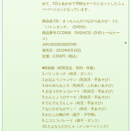
めて、CDとあわせて手軽なケースにセットしたニュ
ーバージョンとなっています。
商品名:CD・まっちゃんのつながりあそび・うた
「バトンタッチ」（DVD付）
商品番号:CCD906 DVD付CD（DVDトールケー
ス）
JAN:4523810003789
発売日：2013年6月10日
定価：2,500円（税込）
■収録曲（町田浩志 作詞・作曲）
1.バトンタッチ（幼児・ダンス）
2.おはようジャンケン（乳幼児・手あそび）
3.ゆらゆらおふろ（乳幼児・ふれあいあそび）
4.まほうのチョコレート（乳幼児・手あそび）
5.たんじょうびケーキ（乳幼児・手あそび）
6.でんでんでんしゃ（幼児・手あそび）
7.なにかがちがウッ！（幼児・手あそび）
8.わたしの胸の中（親子・子守唄）
9.ニコニコパレード（親子・ダンス）
10.さよならだけじゃ（メッセージソング）