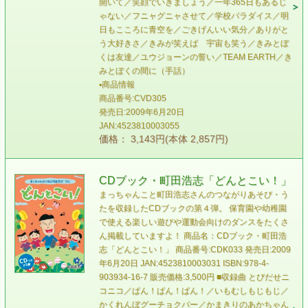
開いて／笑顔でいきましょう／一年365日もあるじ
ゃない／フニャグニャさせて／学校パラダイス／明
日もこころに青空を／ごきげんいい気分／ありがと
う大好きさ／きみが笑えば 宇宙も笑う／きみとぼ
くは友達／ユウジョーンの誓い／TEAM EARTH／き
みとぼくの間に（手話）
▪商品情報
商品番号:CVD305
発売日:2009年6月20日
JAN:4523810003055
価格： 3,143円(本体 2,857円)
CDブック・町田浩志「どんとこい！」
まっちゃんこと町田浩志さんのつながりあそび・う
たを収録したCDブックの第４弾。 保育園や幼稚園
で使える楽しい遊びや運動会向けのダンスをたくさ
ん掲載していますよ！ 商品名：CDブック・町田浩
志「どんとこい！」 商品番号:CDK033 発売日:2009
年6月20日 JAN:4523810003031 ISBN:978-4-
903934-16-7 販売価格:3,500円 ■収録曲 とびだせニ
コニコ／ぱん！ぱん！ぱん！／いもむしもじもじ／
かくれんぼグーチョクパー／かまきりのあかちゃん