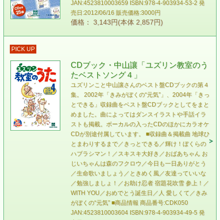
JAN:4523810003659 ISBN:978-4-903934-53-2 発
売日:2012/06/16 販売価格:3000円
価格： 3,143円(本体 2,857円)
PICK UP
CDブック・中山讓「ユズリン教室のう
たベストソング４」
ユズリンこと中山讓さんのベスト盤CDブックの第４
集。 2002年「きみがぼくの“元気”」、2004年「きっ
とできる」収録曲をベスト盤CDブックとしてをまと
めました。曲によってはダンスイラストや手話イラ
ストも掲載。ボーカルの入ったCDのほかにカラオケ
CDが別途付属しています。 ■収録曲＆掲載曲 地球ひ
とまわりするまで／きっとできる／輝け！ぼくらの
ハブラシマン！／スキスキ大好き／おばあちゃん お
じいちゃんは森のフクロウ／今日も一日ありがとう
／生命歌いましょう／ときめく風／友達っていいな
／勉強しましょ！／お助け忍者 宿題花吹雪 参上！／
WITH YOU／おめでとう誕生日／人 愛しくて／きみ
がぼくの“元気” ■商品情報 商品番号:CDK050
JAN:4523810003604 ISBN:978-4-903934-49-5 発