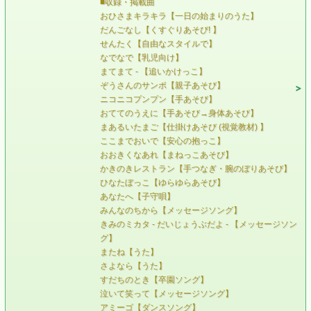
■収録・掲載曲
おひさまキラキラ【一日の始まりのうた】
だんごなし【くすぐりあそび! 】
せんたく【自由なスタイルで】
なでなで【乳児向け】
まてまて - 【追いかけっこ】
ぞうさんのサンポ【親子あそび】
ニコニコプンプン【手あそび】
おててのうえに【手あそび→身体あそび】
まあるいたまご【仕掛けあそび (視覚教材) 】
ここまでおいで【安心の抱っこ】
おおきくなあれ【まねっこあそび】
かきのきレストラン【手つなぎ・腕のぼりあそび】
ひなたぼっこ【ゆらゆらあそび】
あなたへ【子守唄】
みんなのちから【メッセージソング】
きみのミカタ - だいじょうぶだよ - 【メッセージソン
グ】
またね【うた】
さよなら【うた】
すだちのとき【卒園ソング】
泣いて笑って【メッセージソング】
アミーゴ【ダンスソング】