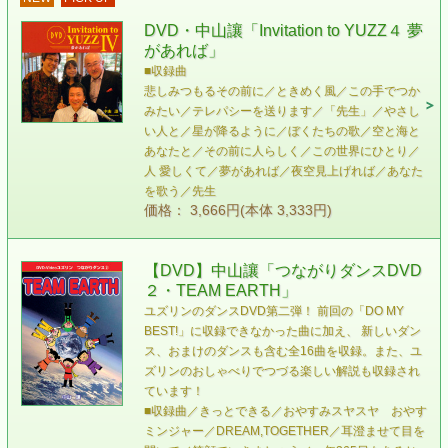
DVD・中山讓「Invitation to YUZZ４ 夢
があれば」
■収録曲
悲しみつもるその前に／ときめく風／この手でつか
みたい／テレパシーを送ります／「先生」／やさし
い人と／星が降るように／ぼくたちの歌／空と海と
あなたと／その前に人らしく／この世界にひとり／
人 愛しくて／夢があれば／夜空見上げれば／あなた
を歌う／先生
価格： 3,666円(本体 3,333円)
【DVD】中山讓「つながりダンスDVD
２・TEAM EARTH」
ユズリンのダンスDVD第二弾！ 前回の「DO MY
BEST!」に収録できなかった曲に加え、 新しいダン
ス、おまけのダンスも含む全16曲を収録。また、ユ
ズリンのおしゃべりでつづる楽しい解説も収録され
ています！
■収録曲／きっとできる／おやすみスヤスヤ おやす
ミンジャー／DREAM,TOGETHER／耳澄ませて目を