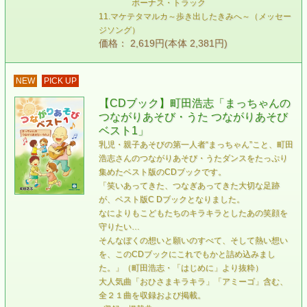
ボーナス・トラック
11.マケテタマルカ～歩き出したきみへ～（メッセー
ジソング）
価格： 2,619円(本体 2,381円)
NEW
PICK UP
【CDブック】町田浩志「まっちゃんの
つながりあそび・うた つながりあそび
ベスト1」
乳児・親子あそびの第一人者“まっちゃん”こと、町田
浩志さんのつながりあそび・うたダンスをたっぷり
集めたベスト版のCDブックです。
「笑いあってきた、つなぎあってきた大切な足跡
が、ベスト版C Dブックとなりました。
なによりもこどもたちのキラキラとしたあの笑顔を
守りたい…
そんなぼくの想いと願いのすべて、そして熱い想い
を、このCDブックにこれでもかと詰め込みまし
た。」（町田浩志・「はじめに」より抜粋）
大人気曲「おひさまキラキラ」「アミーゴ」含む、
全２１曲を収録および掲載。