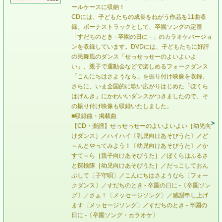
ールケースに収納！
CDには、子どもたちの成長をねがう作品を11曲収
録。ボーナストラックとして、卒園ソングの定番
「すだちのとき - 卒園の日に - 」のカラオケバージョ
ンを収録しています。DVDには、子どもたちに好評
の民舞風のダンス「せっせっせーのよいよいよ
い」、親子で運動会などで楽しめるフォークダンス
「こんにちはさようなら」を振り付け映像を収録。
さらに、いま全国的に歌い広がりはじめた「ぼくら
はげんき」にかわいいダンスがつきましたので、そ
の振り付け映像も収録いたしました。
■収録曲・掲載曲
【CD・楽譜】せっせっせーのよいよいよい［幼児向
けダンス］／ハイハイ〔乳児向けあそびうた〕／ど
～んとやってみよう！〔幼児向けあそびうた〕／か
すて～ら［親子向けあそびうた］／ぼくらはふるさ
と探検隊［幼児向けあそびうた］／だっこしておん
ぶして〔子守唄〕／こんにちはさようなら〔フォー
クダンス〕／すだちのとき - 卒園の日に -〔卒園ソン
グ〕／さぁ！〔メッセージソング〕／感謝申し上げ
ます〔メッセージソング〕／すだちのとき - 卒園の
日に -〔卒園ソング・カラオケ〕