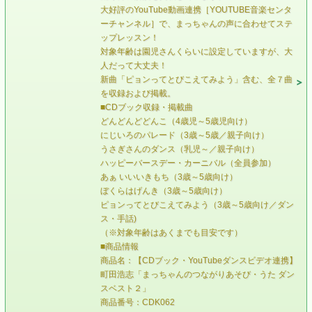
大好評のYouTube動画連携［YOUTUBE音楽センタ
ーチャンネル］で、まっちゃんの声に合わせてステ
ップレッスン！
対象年齢は園児さんくらいに設定していますが、大
人だって大丈夫！
新曲「ピョンってとびこえてみよう」含む、全７曲
を収録および掲載。
■CDブック収録・掲載曲
どんどんどどんこ（4歳児～5歳児向け）
にじいろのパレード（3歳～5歳／親子向け）
うさぎさんのダンス（乳児～／親子向け）
ハッピーバースデー・カーニバル（全員参加）
あぁ いいいきもち（3歳～5歳向け）
ぼくらはげんき（3歳～5歳向け）
ピョンってとびこえてみよう（3歳～5歳向け／ダン
ス・手話)
（※対象年齢はあくまでも目安です）
■商品情報
商品名：【CDブック・YouTubeダンスビデオ連携】
町田浩志「まっちゃんのつながりあそび・うた ダン
スベスト２」
商品番号：CDK062