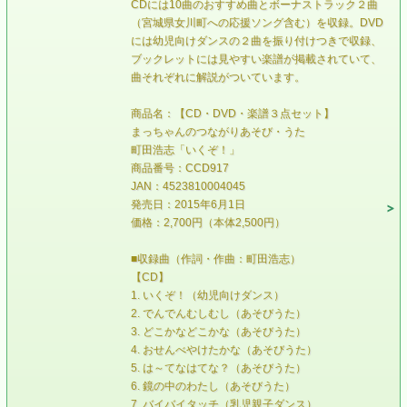
CDには10曲のおすすめ曲とボーナストラック２曲
（宮城県女川町への応援ソング含む）を収録。DVD
には幼児向けダンスの２曲を振り付けつきで収録、
ブックレットには見やすい楽譜が掲載されていて、
曲それぞれに解説がついています。
商品名：【CD・DVD・楽譜３点セット】
まっちゃんのつながりあそび・うた
町田浩志「いくぞ！」
商品番号：CCD917
JAN：4523810004045
発売日：2015年6月1日
価格：2,700円（本体2,500円）
■収録曲（作詞・作曲：町田浩志）
【CD】
1. いくぞ！（幼児向けダンス）
2. でんでんむしむし（あそびうた）
3. どこかなどこかな（あそびうた）
4. おせんべやけたかな（あそびうた）
5. は～てなはてな？（あそびうた）
6. 鏡の中のわたし（あそびうた）
7. バイバイタッチ（乳児親子ダンス）