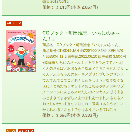
売日:2012/05/13
価格： 3,143円(本体 2,857円)
PICK UP
CDブック・町田浩志「いちにのさ～
ん！」
商品名：CDブック・町田浩志「いちにのさ～ん」
商品番号:CDK049 JAN:4523810003482 ISBN:978-
4-903934-42-6 発売日:2011/06/10 販売価格:3,500円
■収録曲 いちにのさ～ん！／キラキラおてて／へび
くんのさんぽ／おおなみこなみ／ころころどんぐり
くん／ふうちゃんのおへそ／プリンプリンプリン／
でんでんでこでこ／あくしゅをしよう／なぞなぞな
ぁに／ともだちロケット／おこのみやき／スキップ
／ニンニンにんじゃ／わたしのハンカチ／ほそまき
ふとまきてまきずし／あつまれあつまれ／るるる／
わたしのだいすきな／はしれ！荒馬（あらうま）／
かくれんぼ／さぁ！でかけよう／いきてゆこう
価格： 3,666円(本体 3,333円)
NEW
PICK UP