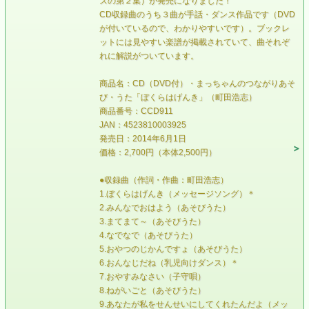
ズの第２集）が発売になりました！
CD収録曲のうち３曲が手話・ダンス作品です（DVD
が付いているので、わかりやすいです）。ブックレ
ットには見やすい楽譜が掲載されていて、曲それぞ
れに解説がついています。
商品名：CD（DVD付）・まっちゃんのつながりあそ
び・うた「ぼくらはげんき」（町田浩志）
商品番号：CCD911
JAN：4523810003925
発売日：2014年6月1日
価格：2,700円（本体2,500円）
●収録曲（作詞・作曲：町田浩志）
1.ぼくらはげんき（メッセージソング）＊
2.みんなでおはよう（あそびうた）
3.まてまて～（あそびうた）
4.なでなで（あそびうた）
5.おやつのじかんですょ（あそびうた）
6.おんなじだね（乳児向けダンス）＊
7.おやすみなさい（子守唄）
8.ねがいごと（あそびうた）
9.あなたが私をせんせいにしてくれたんだよ（メッ