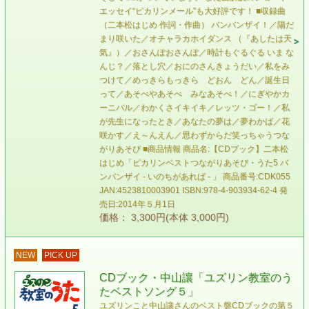
エッセイ“ピカリンメール”も大好評です！ ■収録曲
（二本松はじめ 作詞・作曲） バンバンザイ！／陽だ
まり咲いた／オチャラカホイダンス （『あしたは天
気』）／おさんぽおさんぽ／時計もぐるぐる いま な
んじ？／落とし穴／おにのさんきょうだい／私をみ
つけて／めっきらもっきら どおん どん／誕生日
って／あそべやあそべ みなあそべ！／にぎやかカ
ーニバル／わかくさイキイキ／レッツ・ゴー！／私
が先生になったとき／あなたの夢は／夢わかば／花
咲かす／え～んえん／思わずからだ笑っちゃうつな
がりあそび ■商品情報 商品名:【CDブック】二本松
はじめ「ピカリンベストつながりあそび・うた5 バ
ンバンザイ - いのちがあれば - 」 商品番号:CDK055
JAN:4523810003901 ISBN:978-4-903934-62-4 発
売日:2014年５月1日
価格： 3,300円(本体 3,000円)
NEW
PICK UP
CDブック・中山讓「ユズリン教室のう
たベストソング５」
ユズリンこと中山讓さんのベスト盤CDブックの第５