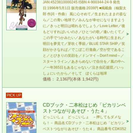
JAN:4523810000245 ISBN:4-900344-24-9 発売
日:1996年5月1日 販売価格:2039円 ■掲載曲（柚梨太
郎 作詞・作曲） 風に心そめて／生まれたままの姿な
ら／この青い地球で／みんなが幸せになりますよう
に／きっと明日は晴れるでしょう／Love Letter／後
もどりすればいいのさ／ひとつの歌／逢いたくて／
この手でつかみたい／あなたがいる時代に生まれ／
明日を夢見て／芽吹く季節／BLUE STAR SHIP／笑
顔がかさなれば／でこぼこ行進曲／空が空であるこ
と／とびきりの笑顔を／ドンマイ～Don't mind～／
スタートライン／あきらめないで自分を／風の中へ
／一年365日もあるじゃない／泣き虫応援団／いっ
しょにいたから／そして ぼくらは地球
価格： 2,136円(本体 1,942円)
PICK UP
CDブック・二本松はじめ「ピカリンベ
ストつながりあそび・うた４」
どっこいしょ どっこいしょ －押してもダメな
ら！－ 商品名:CDブック・二本松はじめ「ピカリン
ベストつながりあそび・うた４」 商品番号:CDK052