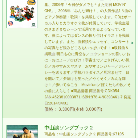
集。2006年「今日がダメでも＊また明日 MOVIN'
ON!」、2008年「みんな輝け！」の人気作品1５曲の
ピアノ伴奏譜・歌詞・を掲載しています。CDはボー
カル入りとカラオケ２枚が付属していて、学校生活
のさまざまなシーンで活用できるようなっていま
す。曲によってはダンスの振り付けイラストを掲載
しています。また、曲解説やエッセイ、コンサート
の写真など読みどころもいっぱいです！ ■収録曲＆
掲載曲 明日も心に青空を／ユウジョーンの誓い／お
は・おはよ～／ひびけ！宇宙まで／ごきげんいい気
分／おやすみスヤスヤ おやすミンジャー／テレパ
シーを送ります／学校パラダイス／耳澄ませて 目
を開いて／夕焼けも笑った／やくそく／みんな輝
け！／歩いてゆこう Movin'on!／ぼくたちの歌／そ
の前に人らしく ■商品情報 商品番号:CDK054
JAN:4523810003871 ISBN:978-4-90393461-7 発売
日:2014/04/01
価格： 3,300円(本体 3,000円)
中山讓ソングブック２
商品名：中山讓ソングブック２ 商品番号:K7105