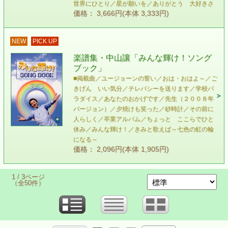
世界にひとり／星が願いを／ありがとう 大好きさ
価格： 3,666円(本体 3,333円)
NEW
PICK UP
楽譜集・中山讓「みんな輝け！ソング
ブック」
■掲載曲／ユージョーンの誓い／おは・おはよ～／ご
きげん いい気分／テレパシーを送ります／学校パ
ラダイス／あなたのおかげです／先生（２００８年
バージョン）／夕焼けも笑った／砂時計／その前に
人らしく／卒業アルバム／ちょっと ここらでひと
休み／みんな輝け！／きみと歌えば～七色の虹の輪
になる～
価格： 2,096円(本体 1,905円)
1 / 3ページ
（全50件）