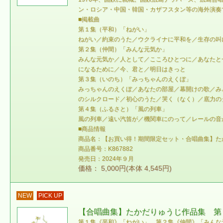
ン・ロシア・中国・韓国・カザフスタン等の海外演奏
■掲載曲
第１集（平和）「ねがい」
ねがい／約束のうた／ウクライナに平和を／生存の叫
第２集（仲間）「みんな元気か」
みんな元気か／人として／こころひとつに／あなたと
になるために／今、君と／明日はきっと
第３集（いのち）「みっちゃんのえくぼ」
みっちゃんのえくぼ／あなたの部屋／幕開けの歌／み
のシルクロード／初心のうた／哭く（なく）／底力の
第４集（ふるさと）「風の列車」
風の列車／遠い汽笛が／機関車にのって／レールの音
■商品情報
商品名：【お買い得！期間限定セット・合唱曲集】た
商品番号：K867882
発売日：2024年９月
価格： 5,000円(本体 4,545円)
NEW
PICK UP
【合唱曲集】たかだりゅうじ作品集 第
第１集《平和》「ねがい」、第２集《仲間》「みんな