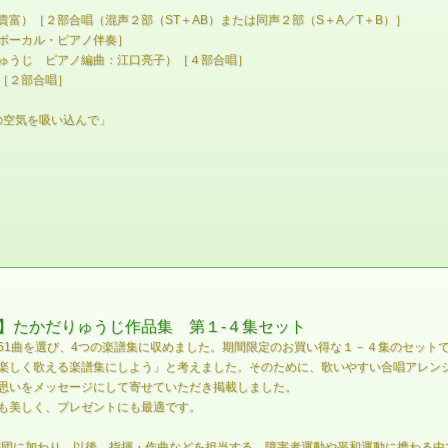
富）［２部合唱（混声２部（ST＋AB）または同声２部（S＋A／T＋B）］
ボーカル・ピアノ伴奏］
ゅうじ ピアノ編曲：江口亮子）［４部合唱］
［２部合唱］
の空気を吸い込んで」
】たかだりゅうじ作品集 第１-４集セット
51曲を選び、4つの楽譜集に収めました。期間限定のお買い得な１－４集のセット
楽しく歌える楽譜集にしよう」と考えました。そのために、歌いやすい合唱アレン
思いをメッセージにして寄せていただき掲載しました。
も美しく、プレゼントにも最適です。
合唱団に加わり、以後、指揮・作曲などを担当する。障害者運動や平和運動に携わる