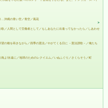
り…沖縄の青い空／青空／風花
の歌／人間として労働者として／もしあなたに出逢ってなかったら／しあわせ
望の種を蒔きながら／四季の憲法／やがてくる日に －憲法讃歌－／俺たち
海よ!永遠に／地球のためのレクイエム／いぬふぐり／さくらそう／町