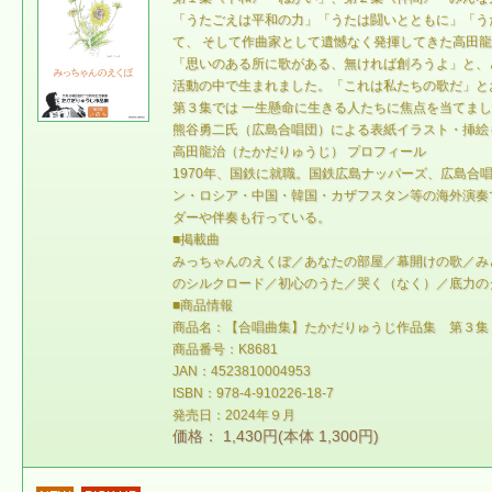
「うたごえは平和の力」「うたは闘いとともに」「う
て、 そして作曲家として遺憾なく発揮してきた高田
「思いのある所に歌がある、無ければ創ろうよ」と、
活動の中で生まれました。「これは私たちの歌だ」と
第３集では 一生懸命に生きる人たちに焦点を当てま
熊谷勇二氏（広島合唱団）による表紙イラスト・挿絵
高田龍治（たかだりゅうじ） プロフィール
1970年、国鉄に就職。国鉄広島ナッパーズ、広島
ン・ロシア・中国・韓国・カザフスタン等の海外演奏
ダーや伴奏も行っている。
■掲載曲
みっちゃんのえくぼ／あなたの部屋／幕開けの歌／み
のシルクロード／初心のうた／哭く（なく）／底力の
■商品情報
商品名：【合唱曲集】たかだりゅうじ作品集 第３集
商品番号：K8681
JAN：4523810004953
ISBN：978-4-910226-18-7
発売日：2024年９月
価格： 1,430円(本体 1,300円)