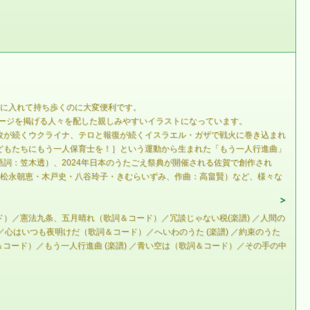
どに入れて持ち歩くのに大変便利です。
ッセージを掲げる人々を配した親しみやすいイラストになっています。
攻が続くウクライナ、テロと報復が続くイスラエル・ガザで戦火に巻き込まれ
どもたちにもう一人保育士を！］という運動から生まれた「もう一人行進曲」
詞：笠木透）、2024年日本のうたごえ祭典が開催される佐賀で創作され
佐子・松永朝恵・木戸史・八谷玲子・きむらいずみ、作曲：高畠賢）など、様々な
）／憲法九条、五月晴れ（歌詞＆コード）／冗談じゃない税(楽譜) ／人間の
心はいつも夜明けだ（歌詞＆コード）／へいわのうた (楽譜) ／約束のうた
コード）／もう一人行進曲 (楽譜) ／青い空は（歌詞＆コード）／その手の中