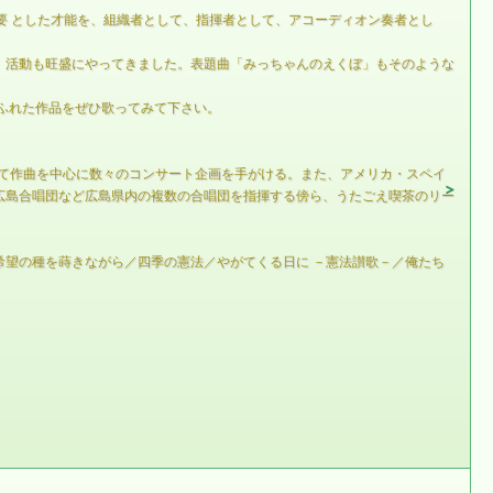
要 とした才能を、組織者として、指揮者として、アコーディオン奏者とし
」活動も旺盛にやってきました。表題曲「みっちゃんのえくぼ」もそのような
ふれた作品をぜひ歌ってみて下さい。
中て作曲を中心に数々のコンサート企画を手がける。また、アメリカ・スペイ
広島合唱団など広島県内の複数の合唱団を指揮する傍ら、うたごえ喫茶のリー
望の種を蒔きながら／四季の憲法／やがてくる日に －憲法讃歌－／俺たち