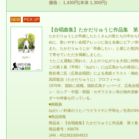
価格： 1,430円(本体 1,300円)
NEW
PICK UP
【合唱曲集】たかだりゅうじ作品集 第
たかだりゅうじが作曲したたくさんの歌たちの中から
めに、歌いやすい合唱アレンジに加え全曲にピアノ伴
また、たかだりゅうじが「作曲したい」と感じた歌詞
て寄せていただき掲載しました。
うたごえ運動に関わり、人とのつながりを大切に仲間
この第１集《平和》「ねがい」には広島からの発信に
熊谷勇二氏（広島合唱団）による表紙イラスト・挿絵
高田龍治（たかだりゅうじ） プロフィール
1970年、国鉄に就職。国鉄広島ナッパーズ、広島
ン・ロシア・中国・韓国・カザフスタン等の海外演奏
ダーや伴奏も行っている。
■掲載曲
ねがい／約束のうた／ウクライナに平和を／生存の叫
■商品情報
商品名：【合唱曲集】たかだりゅうじ作品集 第１集
商品番号：K8678
JAN：4523810004915