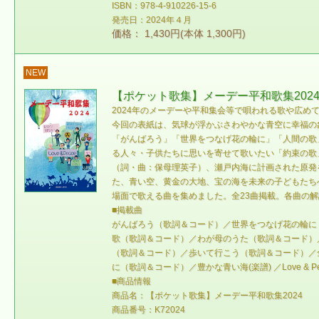
ISBN：978-4-910226-15-6
発売日：2024年４月
価格： 1,430円(本体 1,300円)
NEW
【ポケット歌集】メーデー平和歌集202
2024年のメーデーや平和集会等で唄われる歌や広
今回の表紙は、気球が浮かぶさわやかな青空に幸福の象
「がんばろう」「世界をつなげ花の輪に」「人間の歌
る人々・子供たちに思いを寄せて歌いたい「約束の歌
（詞・曲：保母理英子）、瀬戸内海に計画された原発
た、青い空、黄金の大地、宝の海を未来の子どもたちへ
場面で歌える曲を集めました。全23曲掲載。各曲の
■掲載曲
がんばろう（歌詞＆コード）／世界をつなげ花の輪に
歌（歌詞＆コード）／わが母のうた（歌詞＆コード）／
（歌詞＆コード）／歩いて行こう（歌詞＆コード）／全
に（歌詞＆コード）／豊かな青い海(楽譜) ／Love & P
■商品情報
商品名：【ポケット歌集】メーデー平和歌集2024
商品番号：K72024