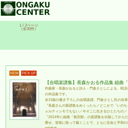
1 / 2ページ
（全30件）
NEW
PICK UP
【合唱楽譜集】長森かおる作品集 組曲「無
作曲家・長森かおると詩人・門倉さとしによる、戦没
の作品集です。
全15曲の書き下ろしの合唱楽譜、門倉さとし氏の自
『長森さんの新譜集をめくったら／どこかで「いのち
ォルティシモでもない／今そこに生きるひとたちの／
『2014年に組曲「無言館」の楽譜集を出版してから
乗せ、皆様に歌って戴くことで、ともに生命と平和の