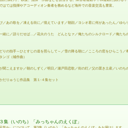
ではては指揮やアコーディオン奏者を務めるなど海外での音楽交流も豊富。
び／あの歌を／凍える街に／憶えています／朝顔／ヨシオ君に何があったん／ゆら
一緒に／語りだせば…／花火のうた どんとなァ／俺たちのシルクロード／俺たち
どりの拍手～ひとすじの道を照らして～／雪の降る朝に／こころの窓をひらこう／希
タンゴ（補作曲）
が聞こえますか／朝のしずく／明日／瀬戸田恋歌／街の灯／父の置き土産／いのちの
かだりゅうじ作品集 第１-４集セット
３集（いのち）「みっちゃんのえくぼ」
元気か」につづいて、第3集《いのち》 「みっちゃんのえくぼ」をお届けします。