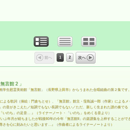
1
2
前へ
次へ
言館 2 」
画学生慰霊美術館「無言館」（長野県上田市）からうまれた合唱組曲の第２集です
筆による歌詞（挿絵：門倉ちとせ）、「無言館」館主・窪島誠一郎（作家）によるメ
」の音がきこえた／短調でもない長調でもない／ただ、新しく生まれた譜の奏でる「
「いのち」の足音… 』（ライナーノート・「いのち」をめくる音より）
だいぶ年月が経ちましたが戦後80年の今年「無言館II」の楽譜集を上梓することが
尊さを心に刻みたいと思います…』（作曲者によるライナーノートより）