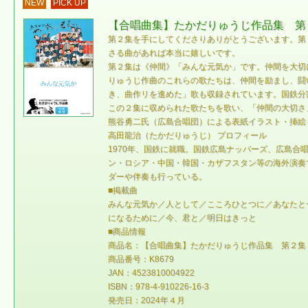
NEW
PICK UP
【合唱曲集】たかだりゅうじ作品集 第
第２集を手にしてくださりありがとうございます。第
さる曲があれば本当に嬉しいです。
第２集は《仲間》「みんな元気か」です。仲間を大切
りゅうじ作曲のこれらの歌たちは、仲間を励まし、闘
き、曲作リを進めた」歌も収録されています。国鉄分
この２集に収められた歌たちを歌い、「仲間の大切さ
熊谷勇二氏（広島合唱団）による表紙イラスト・挿絵
高田龍治（たかだりゅうじ） プロフィール
1970年、国鉄に就職。国鉄広島ナッパーズ、広島
ン・ロシア・中国・韓国・カザフスタン等の海外演奏
ダーや伴奏も行っている。
■掲載曲
みんな元気か／人として／こころひとつに／あなたと
になるために／今、君と／明日はきっと
■商品情報
商品名：【合唱曲集】たかだりゅうじ作品集 第２集
商品番号：K8679
JAN：4523810004922
ISBN：978-4-910226-16-3
発売日：2024年４月