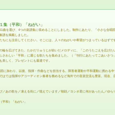
１集（平和）「ねがい」
51曲を選び、4つの楽譜集に収めることにしました。制作にあたり、「小さな合唱
奏譜を掲載しました。
たちにも注目してください。そこには、人々のねがいや希望がつまっているはずで
の輪を広げてきた、たかだリゅうじが紡いだメロディに、「このうたごえを広げた
ふさわしい「平和」に通じる歌たちを集めました。（「刊行にあたってごあいさつ
も美しく、プレゼントにも最適です。
合唱団に加わり、以後、指揮・作曲などを担当する。障害者運動や平和運動に携わる
ではては指揮やアコーディオン奏者を務めるなど海外での音楽交流も豊富。現在、
び／あの歌を／凍える街に／憶えています／朝顔／ヨシオ君に何があったん／ゆら
（平和）「ねがい」