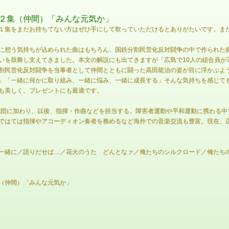
２集（仲間）「みんな元気か」
１集をまだお持ちてない方はぜひ手にして歌っていただけるとありがたいです。ま
に想う気持ちが込められた曲はもちろん、国鉄分割民営化反対闘争の中で作られた
いを鼓舞し支えてきました。本文の解説にも出てきますが「広島で10人の組合員が
割民営化反対闘争を当事者として仲間とともに闘った高田龍治の姿が目に浮かぶよ
」「一緒に何かに取り組み、一緒に悩み、一緒に成長する」そんな気持ちを感じて
も美しく、プレゼントにも最適です。
合唱団に加わり、以後、指揮・作曲などを担当する。障害者運動や平和運動に携わる
ではては指揮やアコーディオン奏者を務めるなど海外での音楽交流も豊富。現在、
一緒に／語りだせば…／花火のうた どんとなァ／俺たちのシルクロード／俺たち
（仲間）「みんな元気か」