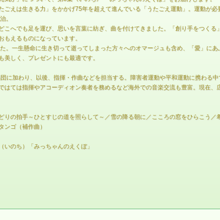
たごえは生きる力」をかかげ75年を超えて進んでいる「うたごえ運動」。運動が必
龍治。
どこへでも足を運び、思いを言葉に紡ぎ、曲を付けてきました。「創り手をつくる
おもえるものになっています。
した。一生懸命に生き切って逝ってしまった方々へのオマージュも含め、「愛」にあ
も美しく、プレゼントにも最適です。
合唱団に加わり、以後、指揮・作曲などを担当する。障害者運動や平和運動に携わる
ではては指揮やアコーディオン奏者を務めるなど海外での音楽交流も豊富。現在、
どりの拍手～ひとすじの道を照らして～／雪の降る朝に／こころの窓をひらこう／希
タンゴ（補作曲）
（いのち）「みっちゃんのえくぼ」