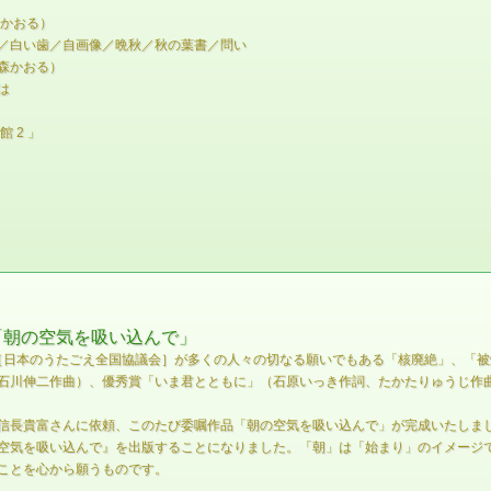
森かおる）
／白い歯／自画像／晩秋／秋の葉書／問い
森かおる）
は
 2 」
グ「朝の空気を吸い込んで」
ら、［日本のうたごえ全国協議会］が多くの人々の切なる願いでもある「核廃絶」、「
石川伸二作曲）、優秀賞「いま君とともに」（石原いっき作詞、たかたりゅうじ作
信長貴富さんに依頼、このたび委嘱作品「朝の空気を吸い込んで」が完成いたしま
朝の空気を吸い込んで』を出版することになりました。「朝」は「始まり」のイメー
ことを心から願うものです。