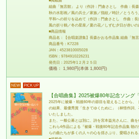
■掲載曲
組曲「無言館」 より（作詩：門倉さとし 作曲：長
秋の水彩画／風の兵士／家族／指紋／時計／とうろう
平和への祈りを込めて（作詩：門倉さとし 作曲：長
風の折り鶴／冬の星座／夏の花／しずむ夕日が赤いの
■商品情報
商品名：【合唱楽譜集】長森かおる作品集 組曲「無言館
商品番号：K7228
JAN：4523810005028
ISBN：9784910226231
発売日：2025年1２月２５日
価格： 1,980円(本体 1,800円)
NEW
PICK UP
【合唱曲集】2025被爆80年記念ソン
2025年に被爆・戦後80年の節目を迎えることか
の結果、最優秀賞「生きてゆくために」（林悟作詞、
いたしました。
また、一般公募とは別に、詩を宮本益光さんに、曲を
これら4作品による『被爆・戦後80年記念作品集 
らの曲たちが多くの人々の心を揺さぶり、愛唱される