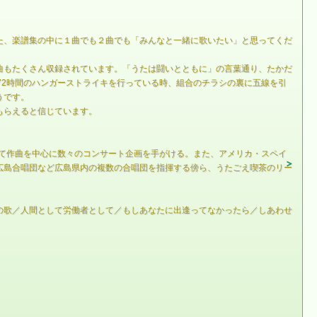
た、楽譜集の中に１曲でも２曲でも「みんなと一緒に歌いたい」と思ってくだ
曲もたくさん収録されています。「うたは闘いとともに」の言葉通り、たかだ
72時間のハンガーストライキを行っている時、組合のチラシの裏に五線を引
うです。
もらえると信じています。
中て作曲を中心に数々のコンサート企画を手がける。また、アメリカ・スペイ
広島合唱団など広島県内の複数の合唱団を指揮する傍ら、うたごえ喫茶のリー
の歌／人間として労働者として／もしあなたに出逢ってなかったら／しあわせ