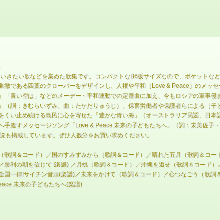
4
めていきたい歌などを集めた歌集です。コンパクトなB6版サイズなので、ポケットな
徴である四葉のクローバーをデザインし、人権や平和（Love & Peace）のメ
」「青い空は」などのメーデー・平和運動での定番曲に加え、今もロシアの軍事侵
」（詞：きむらいずみ、曲：たかだりゅうじ）、保育労働者や保護者らによる［子
をくい止め続ける島民に心を寄せた「豊かな青い海」（オーストラリア民謡、日本語
手渡すメッセージソング「Love & Peace 未来の子どもたちへ」（詞：末美
解説も掲載しています。ぜひ人数分をお買い求めください。
（歌詞＆コード）／国のすみずみから（歌詞＆コード）／晴れた五月（歌詞＆コード
勝利の朝を信じて (楽譜) ／月桃（歌詞＆コード）／沖縄を返せ（歌詞＆コード）／
国一律!サイチン音頭(楽譜)／未来をかけて（歌詞＆コード）／心つなごう（歌詞＆
eace 未来の子どもたちへ(楽譜)