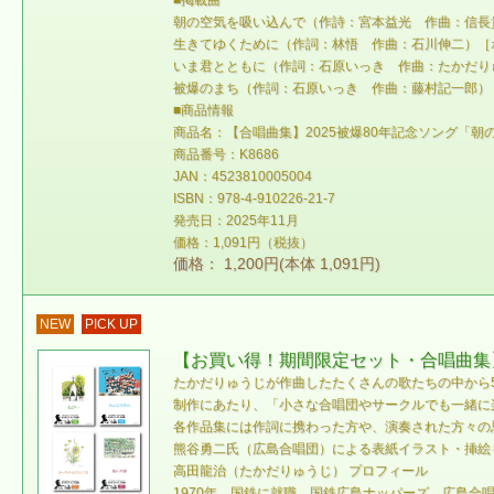
■掲載曲
朝の空気を吸い込んで（作詩：宮本益光 作曲：信長貴
生きてゆくために（作詞：林悟 作曲：石川伸二）［
いま君とともに（作詞：石原いっき 作曲：たかだり
被爆のまち（作詞：石原いっき 作曲：藤村記一郎）
■商品情報
商品名：【合唱曲集】2025被爆80年記念ソング「朝
商品番号：K8686
JAN：4523810005004
ISBN：978-4-910226-21-7
発売日：2025年11月
価格：1,091円（税抜）
価格： 1,200円(本体 1,091円)
NEW
PICK UP
【お買い得！期間限定セット・合唱曲集
たかだりゅうじが作曲したたくさんの歌たちの中から
制作にあたり、「小さな合唱団やサークルでも一緒に
各作品集には作詞に携わった方や、演奏された方々の
熊谷勇二氏（広島合唱団）による表紙イラスト・挿絵
高田龍治（たかだりゅうじ） プロフィール
1970年、国鉄に就職。国鉄広島ナッパーズ、広島