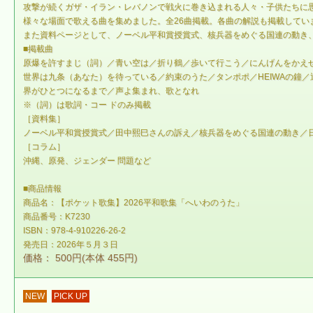
攻撃が続くガザ・イラン・レバノンで戦火に巻き込まれる人々・子供たちに
様々な場面で歌える曲を集めました。全26曲掲載。各曲の解説も掲載してい
また資料ページとして、ノーベル平和賞授賞式、核兵器をめぐる国連の動き
■掲載曲
原爆を許すまじ（詞）／青い空は／折り鶴／歩いて行こう／にんげんをかえせ（
世界は九条（あなた）を待っている／約束のうた／タンポポ／HEIWAの鐘／辺野古
界がひとつになるまで／声よ集まれ、歌となれ
※（詞）は歌詞・コー ドのみ掲載
［資料集］
ノーベル平和賞授賞式／田中熙巳さんの訴え／核兵器をめぐる国連の動き／日
［コラム］
沖縄、原発、ジェンダー 問題など
■商品情報
商品名：【ポケット歌集】2026平和歌集「へいわのうた」
商品番号：K7230
ISBN：978-4-910226-26-2
発売日：2026年５月３日
価格： 500円(本体 455円)
NEW
PICK UP