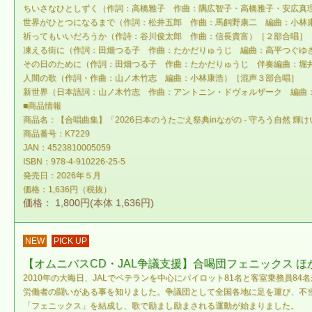
ちいさなひとしずく（作詞：高橋雅子 作曲：隅広智子・高橋雅子・安広真
世界がひとつになるまで（作詞：松井五郎 作曲：馬飼野康二 編曲：小林
祈ってもいいだろうか（作詩：谷川俊太郎 作曲：信長貴富）［２部合唱］
凍える街に（作詞：田畑つる子 作曲：たかだりゅうじ 編曲：高平つぐゆ
その日のために（作詞：田畑つる子 作曲：たかだりゅうじ 伴奏編曲：堀
人間の歌（作詞・作曲：山ノ木竹志 編曲：小林康浩）［混声３部合唱］
新世界（日本語詞：山ノ木竹志 作曲：アントニン・ドヴォルザーク 編曲
■商品情報
商品名：【合唱曲集】「2026日本のうたごえ祭典inながの - 守ろう自然 輝け
商品番号：K7229
JAN：4523810005059
ISBN：978-4-910226-25-5
発売日：2026年５月
価格：1,636円（税抜）
価格： 1,800円(本体 1,636円)
NEW
PICK UP
【オムニバスCD・JAL争議支援】合喝団フェニックス 
2010年の大晦日、JALでベテランを中心にパイロット81名と客室乗務員
労働者の闘いがある事を知りました。争議団として全国各地に足を運び、不当
「フェニックス」を結成し、歌で励まし励まされる運動が始まりました。