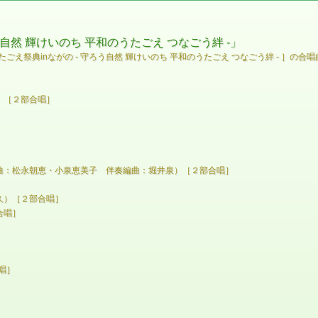
う自然 輝けいのち 平和のうたごえ つなごう絆 -」
のうたごえ祭典inながの - 守ろう自然 輝けいのち 平和のうたごえ つなごう絆 -
）［２部合唱］
曲：松永朝恵・小泉恵美子 伴奏編曲：堀井泉）［２部合唱］
久）［２部合唱］
合唱］
］
唱］