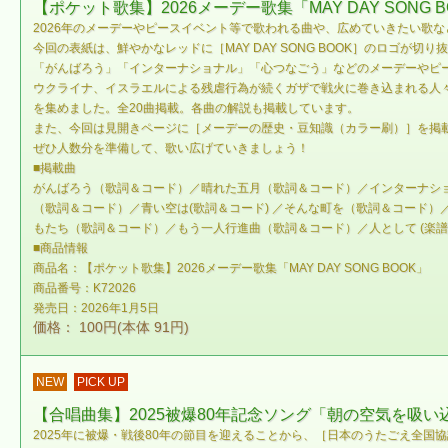
【ポケット歌集】2026メーデー歌集「MAY DAY SONG B
2026年のメーデーやピースイベント等で歌われる曲や、広めていきたい歌
今回の表紙は、鮮やかなレッドに［MAY DAY SONG BOOK］のロゴ
「がんばろう」「インターナショナル」「心つなごう」などのメーデーやピ
ウクライナ、イスラエルによる残虐行為が続くガザで戦火に巻き込まれる人々
を集めました。全20曲掲載。各曲の解説も掲載しています。
また、今回は見開きページに［メーデーの歴史・豆知識（カラー刷）］を掲
ぜひ人数分を準備して、歌い広げていきましょう！
■掲載曲
がんばろう（歌詞＆コード）／晴れた五月（歌詞＆コード）／インターナショ
（歌詞＆コード）／青い空は(歌詞＆コード) ／そんな町を（歌詞＆コード
もたち（歌詞＆コード）／もう一人行進曲（歌詞＆コード）／人として (楽譜)
■商品情報
商品名：【ポケット歌集】2026メーデー歌集「MAY DAY SONG BOOK」
商品番号：K72026
発売日：2026年1月5日
価格： 100円(本体 91円)
NEW
PICK UP
【合唱曲集】2025被爆80年記念ソング「朝の空気を吸い
2025年に被爆・戦後80年の節目を迎えることから、［日本のうたごえ全