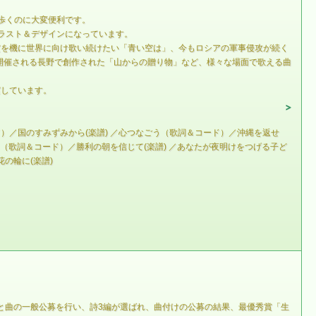
歩くのに大変便利です。
イラスト＆デザインになっています。
賞を機に世界に向け歌い続けたい「青い空は」、今もロシアの軍事侵攻が続く
開催される長野で創作された「山からの贈り物」など、様々な場面で歌える曲
実しています。
／国のすみずみから(楽譜) ／心つなごう（歌詞＆コード）／沖縄を返せ
（歌詞＆コード）／勝利の朝を信じて(楽譜) ／あなたが夜明けをつげる子ど
の輪に(楽譜)
詩と曲の一般公募を行い、詩3編が選ばれ、曲付けの公募の結果、最優秀賞「生