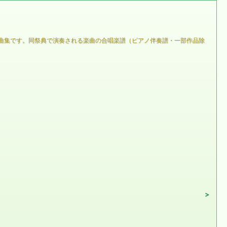
 ］の合唱曲集です。同祭典で演奏される楽曲の合唱楽譜（ピアノ伴奏譜・一部作品除