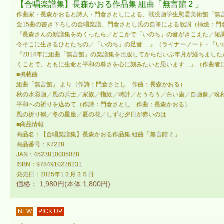
【合唱楽譜集】長森かおる作品集 組曲「無言館 2 」
作曲家・長森かおると詩人・門倉さとしによる、戦没画学生慰霊美術館「無
全15曲の書き下ろしの合唱楽譜、門倉さとし氏の自筆による歌詞（挿絵：
『長森さんの新譜集をめくったら／どこかで「いのち」の音がきこえた／短
今そこに生きるひとたちの／「いのち」の足音… 』（ライナーノート・「い
『2014年に組曲「無言館」の楽譜集を出版してからだいぶ年月が経ちまし
くことで、ともに生命と平和の尊さを心に刻みたいと思います…』（作曲者
■掲載曲
組曲「無言館」 より（作詩：門倉さとし 作曲：長森かおる）
秋の水彩画／風の兵士／家族／指紋／時計／とうろう／白い歯／自画像／晩
平和への祈りを込めて（作詩：門倉さとし 作曲：長森かおる）
風の折り鶴／冬の星座／夏の花／しずむ夕日が赤いのは
■商品情報
商品名：【合唱楽譜集】長森かおる作品集 組曲「無言館 2 」
商品番号：K7228
JAN：4523810005028
ISBN：9784910226231
発売日：2025年1２月２５日
価格： 1,980円(本体 1,800円)
NEW
PICK UP