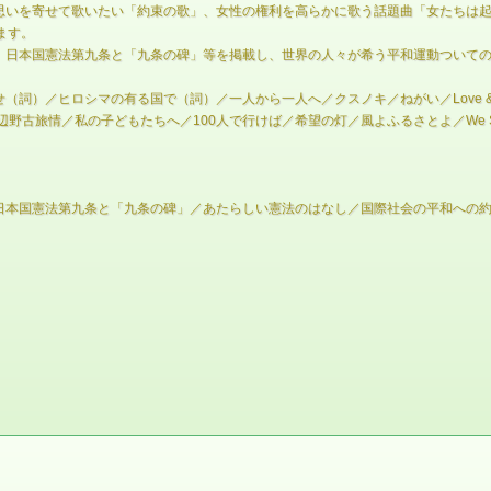
思いを寄せて歌いたい「約束の歌」、女性の権利を高らかに歌う話題曲「女たちは
ます。
、日本国憲法第九条と「九条の碑」等を掲載し、世界の人々が希う平和運動ついて
詞）／ヒロシマの有る国で（詞）／一人から一人へ／クスノキ／ねがい／Love & 
旅情／私の子どもたちへ／100人で行けば／希望の灯／風よふるさとよ／We Shall O
本国憲法第九条と「九条の碑」／あたらしい憲法のはなし／国際社会の平和への約束