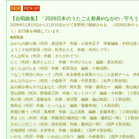
NEW
PICK UP
【合唱曲集】「2026日本のうたごえ祭典inながの - 守ろ
2026年11月13日から11月15日かけて長野県で開催される、［2026日本
く）全23曲を掲載しています。
■掲載曲
山からの贈り物（作詞：渡辺悦子 作曲：小岩井正子 伴奏編曲：木村治彦
ようこそ信州音頭（作詞：松井おりえ 作曲：木内たづ子）
そんな町を（作詞・作曲：きたがわてつ）
にじ（作詞：新沢としひこ 作曲：中川ひろたか 編曲：星出和宏）
ほくらはげんき（作詞・作曲：町田浩志 編曲：小林治郎）
つなごう明日に向かって（作詞：松永朝恵＆保育のうたごえ合研チーム 作
みんなのなかへ（作詞：小森香子 作曲：中田喜直）［女声２部合唱］
あの鐘を鳴らすのはあなた（作詞：阿久悠 作曲：森田公ー 編曲：青山義
雪山讃歌（作詞：西堀栄三郎 作曲：モントローズ 編曲：今村康）［２部
里の秋（作詞：斎藤信夫 作曲：海沼實 編曲：脇山知宏）［２部合唱］
角田山（作詞・作曲：たっつぁん 編曲：後藤幸雄）［４部合唱］
朱鷺が舞う（作詞：黒梅明 作曲：山上茂典 編曲：佐藤幸恵）［２部合唱
停まった（作詞・作曲：斉藤清巳•藤村記一郎 編曲：藤村記一郎）［２部合
さがしに行こう（作詞：清水則雄 作曲：藤村記一郎）［混声３部合唱］
大地讃頌（作詞：大木惇夫 作曲：佐藤眞）［混声４部合唱］
いのち（作詞・作曲：いわねしげみつ 編曲：小林康浩）［混声３部合唱］