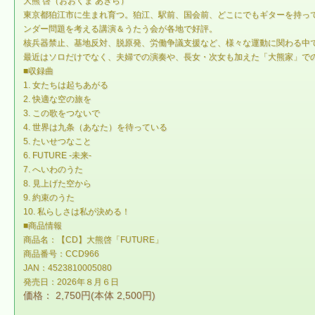
大熊 啓（おおくま あきら）
東京都狛江市に生まれ育つ。狛江、駅前、国会前、どこにでもギターを持っ
ンダー問題を考える講演＆うたう会が各地で好評。
核兵器禁止、基地反対、脱原発、労働争議支援など、様々な運動に関わる中
最近はソロだけでなく、夫婦での演奏や、長女・次女も加えた「大熊家」で
■収録曲
1. 女たちは起ちあがる
2. 快適な空の旅を
3. この歌をつないで
4. 世界は九条（あなた）を待っている
5. たいせつなこと
6. FUTURE -未来-
7. へいわのうた
8. 見上げた空から
9. 約束のうた
10. 私らしさは私が決める！
■商品情報
商品名：【CD】大熊啓「FUTURE」
商品番号：CCD966
JAN：4523810005080
発売日：2026年８月６日
価格： 2,750円(本体 2,500円)