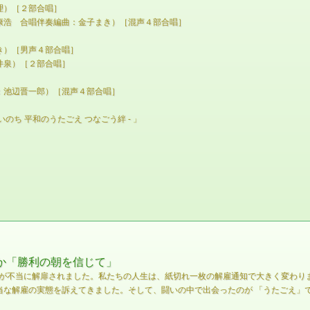
理）［２部合唱］
康浩 合唱伴奏編曲：金子まき）［混声４部合唱］
き）［男声４部合唱］
井泉）［２部合唱］
：池辺晋一郎）［混声４部合唱］
いのち 平和のうたごえ つなごう絆 - 」
ほか「勝利の朝を信じて」
84名が不当に解扉されました。私たちの人生は、紙切れ一枚の解雇通知で大きく変わ
な解雇の実態を訴えてきました。そして、闘いの中で出会ったのが 「うたごえ」で 