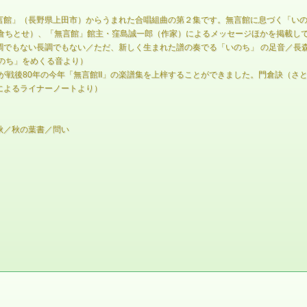
言館」（長野県上田市）からうまれた合唱組曲の第２集です。無言館に息づく「い
門倉ちとせ）、「無言館」館主・窪島誠一郎（作家）によるメッセージほかを掲載し
調でもない長調でもない／ただ、新しく生まれた譜の奏でる「いのち」 の足音／長
のち」をめくる音より）
たが戦後80年の今年「無言館II」の楽譜集を上梓することができました。門倉訣（
によるライナーノートより）
秋／秋の葉書／問い