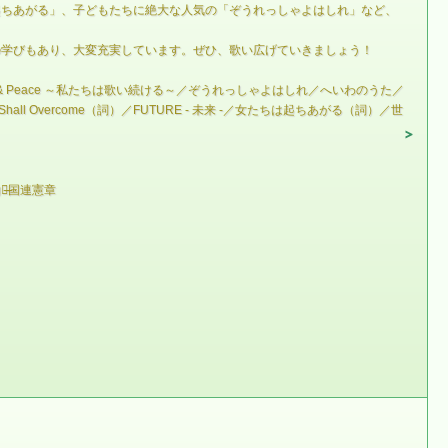
起ちあがる」、子どもたちに絶大な人気の「ぞうれっしゃよはしれ」など、
の学びもあり、大変充実しています。ぜひ、歌い広げていきましょう！
Peace ～私たちは歌い続ける～／ぞうれっしゃよはしれ／へいわのうた／
vercome（詞）／FUTURE - 未来 -／女たちは起ちあがる（詞）／世
̶国連憲章