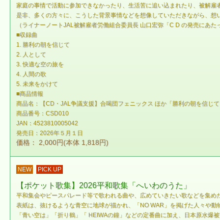
家庭の事情で活動に参加できなかったり、生活苦に追い込まれたり、被解雇者
是非、多くの方々に、こうした背景事情などを想像していただきながら、想
（ライナーノートJAL被解雇者労働組合委員長 山口宏弥「C D の発売にあ
■収録曲
1. 勝利の朝を信じて
2. 人として
3. 快適な空の旅を
4. 人間の歌
5. 未来をかけて
■商品情報
商品名：【CD・JAL争議支援】合喝団フェニックス ほか「勝利の朝を信じて
商品番号：CSD010
JAN：4523810005042
発売日：2026年５月１日
価格： 2,000円(本体 1,818円)
NEW
PICK UP
【ポケット歌集】2026平和歌集「へいわのうた」
平和集会やピースパレード等で歌われる曲や、広めていきたい歌などを集め
表紙は、抜けるような青空に地球が描かれ、「NO WAR」を掲げた人々や
「青い空は」「折り鶴」「 HEIWAの鐘」などの定番曲に加え、日本原水