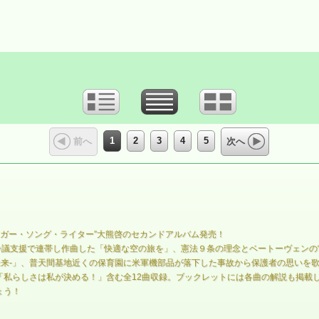
1
2
3
4
5
前へ
次へ
ンガー・ソング・ライター”大熊啓のセカンドアルバム発売！
争議支援で連帯し作曲した「快適な空の旅を」、憲法９条の理念とベートーヴェンの
 -未来-」、普天間基地近くの保育園に米軍機部品が落下した事故から保護者の思い
「私らしさは私が決める！」含む全12曲収録。ブックレットには各曲の解説も掲載
ょう！