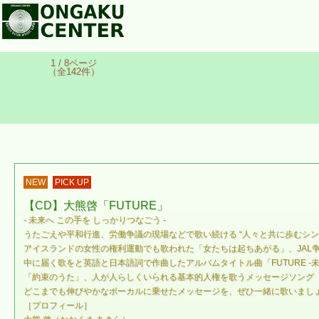
1 / 8ページ
（全142件）
NEW
PICK UP
【CD】大熊啓「FUTURE」
- 未来へ この手を しっかりつなごう -
うたごえや平和行進、労働争議の現場などで歌い続ける “人々と共に歩むシ
アイスランドの女性の権利運動でも歌われた「女たちは起ちあがる」、JAL
中に届く歌をと英語と日本語詞で作曲したアルバムタイトル曲「FUTURE
「約束のうた」、人が人らしくいられる基本的人権を歌うメッセージソング
どこまでも伸びやかなボーカルに乗せたメッセージを、ぜひ一緒に歌いまし
［プロフィール］