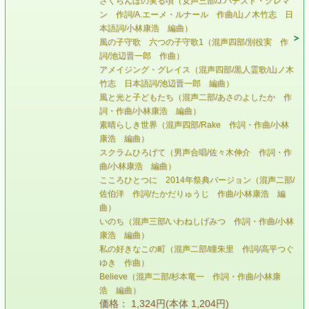
さくらんぼの実る頃（女声三部/J.パチスド・クレマ
ン 作詞/A.エーメ・ルナール 作曲/山ノ木竹志 日
本語詞/小林康浩 編曲）
風の子守歌 六つの子守歌1（混声四部/別役実 作
詞/池辺晋一郎 作曲）
アメイジング・グレイス（混声四部/黒人霊歌/山ノ木
竹志 日本語詞/池辺晋一郎 編曲）
風と光と子どもたち（混声二部/あさのよしたか 作
詞・作曲/小林康浩 編曲）
素晴らしき世界（混声四部/Rake 作詞・作曲/小林
康浩 編曲）
スクラムひろげて（男声合唱/佐々木伸介 作詞・作
曲/小林康浩 編曲）
こころひとつに 2014年祭典バージョン（混声二部/
佐伯洋 作詞/たかだりゅうじ 作曲/小林康浩 編
曲）
いのち（混声三部/いわねしげみつ 作詞・作曲/小林
康浩 編曲）
私の好きなこの町（混声二部/瞳朱里 作詞/高平つぐ
ゆき 作曲）
Believe（混声二部/杉本竜一 作詞・作曲/小林康
浩 編曲）
価格： 1,324円(本体 1,204円)