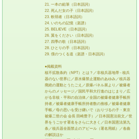
21. 一本の鉛筆（日本語詞）
22. 死んだ女の子（日本語詞）
23. 軟弱者（日本語詞）
24. いのちの記憶（楽譜）
25. BELIEVE（日本語詞）
26. 翼をください（日本語詞）
27. 四季の歌（日本語詞）
28. ひとりの手（日本語詞）
29. 僕のつくる道（楽譜・日本語詞）
●掲載資料
核不拡散条約（NPT）とは？／非核兵器地帯 - 核兵
器のない世界に／原水爆禁止運動のあゆみ／核兵器
廃絶の運動とうたごえ／原爆パネル展より／被爆者
からのメッセージ／国民平和大行進のはじまり／広
がる非核・平和の自治体／全国の被爆者健康手帳所
持者／被爆者健康手帳所持者数の推移／被爆者健康
手帳／母の思いを受け継いで（おりづるの子・東京
被爆二世の会 会長 田崎豊子）／日本国憲法前文／世
界をうごかす署名をさらに大きく／日本国憲法第九
条／核兵器全面禁止のアピール（署名用紙）／各曲
の解説ほか