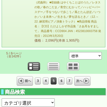
（武義和） ■収録曲 はやくちことばのうた／レタス
の歌／春のこだま／青空にむかって／ハッピーバー
スデー／手をつないで歩こう／風とたんぽぽ／いつ
か／いま未来へ／生きる／夢を語るとき／（12.～
22. 練習用ピアノ演奏トラック） ■商品情報 商品
名：【CD】たけよしかず作品集「さあ耳をすまし
て」 商品番号：CCD904 JAN：4523810003758 発
売日：2013年3月20日
価格： 2,096円(本体 1,905円)
5 / 8ページ
（全142件）
3
4
5
6
7
前へ
次へ
商品検索