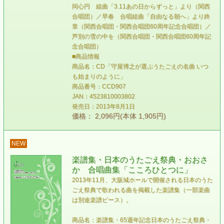
同心円 組曲「3.11あの日からずっと」より（関西
合唱団）／早春 合唱組曲「自由なる朝へ」より終
章（関西合唱団・関西合唱団60周年記念合唱団）／
芦別の雪の中を（関西合唱団・関西合唱団60周年記
念合唱団）
■商品情報
商品名：CD「守屋博之が選ぶうたごえの名曲 いつ
も始まりのように」
商品番号：CCD907
JAN：4523810003802
発売日：2013年8月1日
価格： 2,096円(本体 1,905円)
NEW
楽譜集・日本のうたごえ祭典・おおさ
か 合唱曲集「こころひとつに」
2013年11月、大阪城ホールで開催される日本のうた
ごえ祭典で歌われる曲を掲載した楽譜集（一部楽曲
は別途楽譜ピース）。
商品名：楽譜集・65週年記念日本のうたごえ祭典・