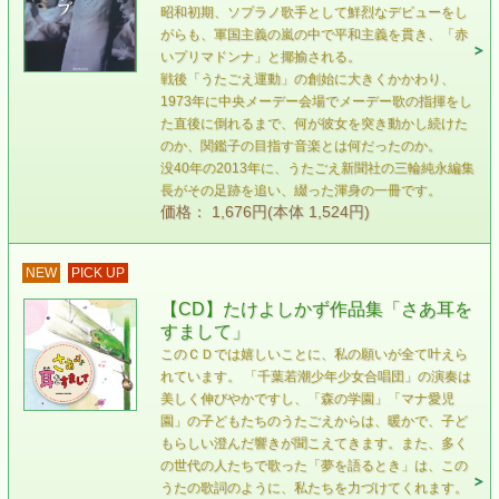
昭和初期、ソプラノ歌手として鮮烈なデビューをし
がらも、軍国主義の嵐の中で平和主義を貫き、「赤
いプリマドンナ」と揶揄される。
戦後「うたごえ運動」の創始に大きくかかわり、
1973年に中央メーデー会場でメーデー歌の指揮をし
た直後に倒れるまで、何が彼女を突き動かし続けた
のか、関鑑子の目指す音楽とは何だったのか。
没40年の2013年に、うたごえ新聞社の三輪純永編集
長がその足跡を追い、綴った渾身の一冊です。
価格： 1,676円(本体 1,524円)
NEW
PICK UP
【CD】たけよしかず作品集「さあ耳を
すまして」
このＣＤでは嬉しいことに、私の願いが全て叶えら
れています。 「千葉若潮少年少女合唱団」の演奏は
美しく伸びやかですし、「森の学園」「マナ愛児
園」の子どもたちのうたごえからは、暖かで、子ど
もらしい澄んだ響きが聞こえてきます。また、多く
の世代の人たちで歌った「夢を語るとき」は、この
うたの歌詞のように、私たちを力づけてくれます。