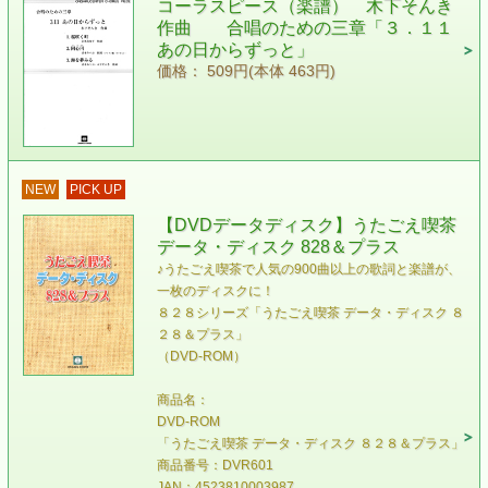
コーラスピース（楽譜） 木下そんき
作曲 合唱のための三章「３．１１
あの日からずっと」
価格： 509円(本体 463円)
NEW
PICK UP
【DVDデータディスク】うたごえ喫茶
データ・ディスク 828＆プラス
♪うたごえ喫茶で人気の900曲以上の歌詞と楽譜が、
一枚のディスクに！
８２８シリーズ「うたごえ喫茶 データ・ディスク ８
２８＆プラス」
（DVD-ROM）
商品名：
DVD-ROM
「うたごえ喫茶 データ・ディスク ８２８＆プラス」
商品番号：DVR601
JAN：4523810003987