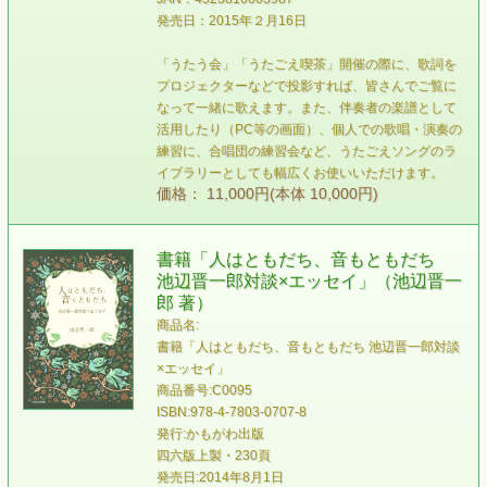
発売日：2015年２月16日
「うたう会」「うたごえ喫茶」開催の際に、歌詞を
プロジェクターなどで投影すれば、皆さんでご覧に
なって一緒に歌えます。また、伴奏者の楽譜として
活用したり（PC等の画面）、個人での歌唱・演奏の
練習に、合唱団の練習会など、うたごえソングのラ
イブラリーとしても幅広くお使いいただけます。
価格： 11,000円(本体 10,000円)
書籍「人はともだち、音もともだち
池辺晋一郎対談×エッセイ」（池辺晋一
郎 著）
商品名:
書籍「人はともだち、音もともだち 池辺晋一郎対談
×エッセイ」
商品番号:C0095
ISBN:978-4-7803-0707-8
発行:かもがわ出版
四六版上製・230頁
発売日:2014年8月1日