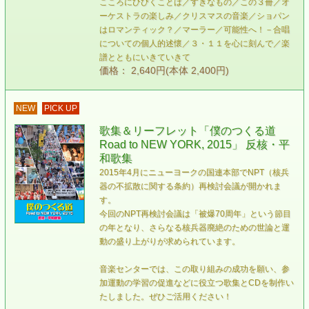
こころにひびくことば／すきなもの／この３冊／オ
ーケストラの楽しみ／クリスマスの音楽／ショパン
はロマンティック？／マーラー／可能性へ！－合唱
についての個人的述懷／３・１１を心に刻んで／楽
譜とともにいきていきて
価格： 2,640円(本体 2,400円)
NEW
PICK UP
歌集＆リーフレット「僕のつくる道
Road to NEW YORK, 2015」 反核・平
和歌集
2015年4月にニューヨークの国連本部でNPT（核兵
器の不拡散に関する条約）再検討会議が開かれま
す。
今回のNPT再検討会議は「被爆70周年」という節目
の年となり、さらなる核兵器廃絶のための世論と運
動の盛り上がりが求められています。
音楽センターでは、この取り組みの成功を願い、参
加運動の学習の促進などに役立つ歌集とCDを制作い
たしました。ぜひご活用ください！