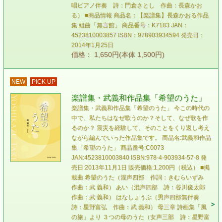
唱ピアノ伴奏 詩：門倉さとし 作曲：長森かお
る） ■商品情報 商品名：【楽譜集】長森かおる作品
集 組曲「無言館」 商品番号：K7183 JAN：
4523810003857 ISBN：978903934594 発売日：
2014年1月25日
価格： 1,650円(本体 1,500円)
NEW
PICK UP
楽譜集・武義和作品集「希望のうた」
楽譜集・武義和作品集「希望のうた」 今この時代の
中で、私たちはなぜ歌うのか？そして、なぜ歌を作
るのか？ 震災を経験して、そのことをくり返し考え
ながら編んでいった作品集です。 商品名:武義和作品
集「希望のうた」 商品番号:C0073
JAN:4523810003840 ISBN:978-4-903934-57-8 発
売日:2013年11月1日 販売価格:1,200円（税込） ■掲
載曲 希望のうた（混声四部 作詞：きむらいずみ
作曲：武 義和） あい（混声四部 詩：谷川俊太郎
作曲：武 義和） はなしょうぶ（男声四部無伴奏
詩：星野富弘 作曲：武 義和） 母三章 詩画集「風
の旅」より ３つの母のうた（女声三部 詩：星野富