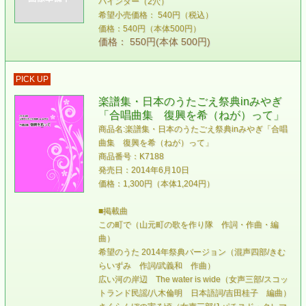
バインダー（2穴）
希望小売価格： 540円（税込）
価格：540円（本体500円）
価格： 550円(本体 500円)
PICK UP
楽譜集・日本のうたごえ祭典inみやぎ
「合唱曲集 復興を希（ねが）って」
商品名:楽譜集・日本のうたごえ祭典inみやぎ「合唱
曲集 復興を希（ねが）って」
商品番号：K7188
発売日：2014年6月10日
価格：1,300円（本体1,204円）
■掲載曲
この町で（山元町の歌を作り隊 作詞・作曲・編
曲）
希望のうた 2014年祭典バージョン（混声四部/きむ
らいずみ 作詞/武義和 作曲）
広い河の岸辺 The water is wide（女声三部/スコッ
トランド民謡/八木倫明 日本語詞/吉田桂子 編曲）