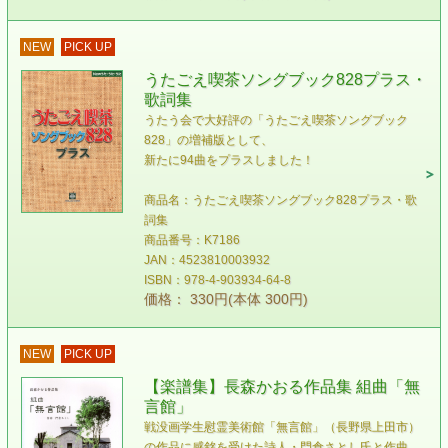
NEW
PICK UP
うたごえ喫茶ソングブック828プラス・
歌詞集
うたう会で大好評の「うたごえ喫茶ソングブック
828」の増補版として、
新たに94曲をプラスしました！
商品名：うたごえ喫茶ソングブック828プラス・歌
詞集
商品番号：K7186
JAN：4523810003932
ISBN：978-4-903934-64-8
価格： 330円(本体 300円)
NEW
PICK UP
【楽譜集】長森かおる作品集 組曲「無
言館」
戦没画学生慰霊美術館「無言館」（長野県上田市）
の作品に感銘を受けた詩人・門倉さとし氏と作曲