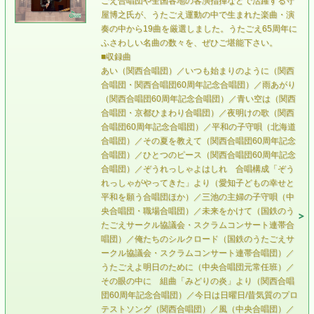
ごえ合唱団や全国各地の客演指揮などで活躍する守
屋博之氏が、うたごえ運動の中で生まれた楽曲・演
奏の中から19曲を厳選しました。うたごえ65周年に
ふさわしい名曲の数々を、ぜひご堪能下さい。
■収録曲
あい（関西合唱団）／いつも始まりのように（関西
合唱団・関西合唱団60周年記念合唱団）／雨あがり
（関西合唱団60周年記念合唱団）／青い空は（関西
合唱団・京都ひまわり合唱団）／夜明けの歌（関西
合唱団60周年記念合唱団）／平和の子守唄（北海道
合唱団）／その夏を教えて（関西合唱団60周年記念
合唱団）／ひとつのピース（関西合唱団60周年記念
合唱団）／ぞうれっしゃよはしれ 合唱構成「ぞう
れっしゃがやってきた」より（愛知子どもの幸せと
平和を願う合唱団ほか）／三池の主婦の子守唄（中
央合唱団・職場合唱団）／未来をかけて（国鉄のう
たごえサークル協議会・スクラムコンサート連帯合
唱団）／俺たちのシルクロード（国鉄のうたごえサ
ークル協議会・スクラムコンサート連帯合唱団）／
うたごえよ明日のために（中央合唱団元常任班）／
その眼の中に 組曲「みどりの炎」より（関西合唱
団60周年記念合唱団）／今日は日曜日/昔気質のプロ
テストソング（関西合唱団）／風（中央合唱団）／