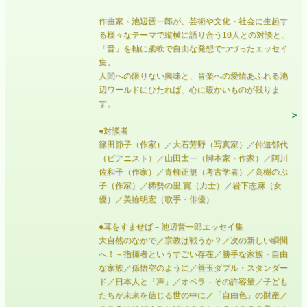
作曲家・池辺晋一郎が、芸術や文化・社会に生起す
る様々なテーマで縦横に語り合う10人との対談と、
「音」を軸に柔軟で自由な発想でつづったエッセイ
集。
人間への限りない興味と、音楽への愛情あふれる池
辺ワールドにひたれば、心に暖かいものが残りま
す。
●対談者
篠田節子（作家）／大石芳野（写真家）／仲道郁代
（ピアニスト）／山田太一（脚本家・作家）／阿川
佐和子（作家）／青柳正規（考古学者）／高樹のぶ
子（作家）／稀勢の里 寛（力士）／岩下志麻（女
優）／美輪明宏（歌手・俳優）
●耳をすませば－池辺晋一郎エッセイ集
大自然のなかで／宗教は戦うか？／次の新しい瞬間
へ！－指揮者というすごい存在／勝手な家族・自由
な家族／孫悟空のように／善玉ダブル・スタンダー
ド／日本人と「声」／オペラ－その許容量／子ども
たちが未来を信じる世の中に／「自由色」の財産／