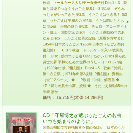
枚組 トールケース入り/データ冊子付 Disc1～3 映
像と音楽でつなぐうたごえ祭典1～3 第1章 ぞうれ
っしゃがやってきた 第2章 うたごえは生きる力 第3
章 うたごえは平和の力 第4章 うたは闘いととも
に 第5章 合唱の魅力 第6章 チェロ・アコーディオ
ン・郷土・国際交流 Disc4 うたごえ運動65年のあ
ゆみ Disc5 うたごえ祭典の記録（原爆を許すまじ
1954年日本のうたごえ/1956年日本のうたごえ祭典
復刻盤） ＣＤ５枚組 トールケース入り/歌詞集
付 Disc1 僕のつくる道 Disc2 ねがい Disc3 帰らぬ
兵士の夢 平和のための世界のうた～ヨーロッパ編
（1983年出版LP復刻盤） Disc4～5 歌劇「沖縄」
第一次公演（1971年出版2枚組LP復刻盤） 資料集
（全112ページ） ◆ LP歌劇「沖縄」解説書 ◆
LP「帰らぬ兵士の夢」資料 ◆ うたごえ運動65年の
年表 ほか
価格： 15,715円(本体 14,286円)
CD「守屋博之が選ぶうたごえの名曲
いつも始まりのように」
関西合唱団で常任指揮者を務めるほか、日本のうた