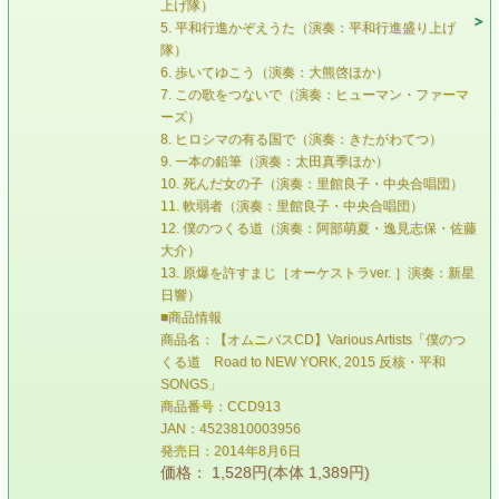
上げ隊）
5. 平和行進かぞえうた（演奏：平和行進盛り上げ
隊）
6. 歩いてゆこう（演奏：大熊啓ほか）
7. この歌をつないで（演奏：ヒューマン・ファーマ
ーズ）
8. ヒロシマの有る国で（演奏：きたがわてつ）
9. 一本の鉛筆（演奏：太田真季ほか）
10. 死んだ女の子（演奏：里館良子・中央合唱団）
11. 軟弱者（演奏：里館良子・中央合唱団）
12. 僕のつくる道（演奏：阿部萌夏・逸見志保・佐藤
大介）
13. 原爆を許すまじ［オーケストラver. ］演奏：新星
日響）
■商品情報
商品名：【オムニバスCD】Various Artists「僕のつ
くる道 Road to NEW YORK, 2015 反核・平和
SONGS」
商品番号：CCD913
JAN：4523810003956
発売日：2014年8月6日
価格： 1,528円(本体 1,389円)