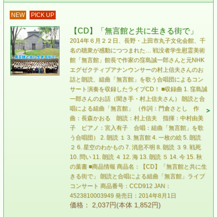
NEW
PICK UP
【CD】「無言館と共に生きる街で」
2014年６月２２日、長野・上田市丸子文化会館、千
名の聴衆が感動につつまれた… 戦没者学生慰霊美術
館「無言館」館長で作家の窪島誠一郎さんと元NHK
エグゼクティブアナンウンサーの村上信夫さんのお
話と朗読、組曲「無言館」を歌う合唱団によるコン
サート演奏を収録したライブCD！ ■収録曲 1. 窪島誠
一郎さんのお話（聞き手・村上信夫さん） 朗読と合
唱による組曲「無言館」 （作詞：門倉さとし 作
曲：長森かおる 朗読：村上信夫 指揮：中村由美
子 ピアノ：宮入有子 合唱：組曲「無言館」を歌
う合唱団） 2. 朗読 １ 3. 無言館 4. 一枚の絵 5. 朗読
２ 6. 星空のわかもの 7. 消息不明 8. 朗読 ３ 9. 戦死
10. 問い 11. 朗読 ４ 12. 海 13. 朗読 ５ 14. 今 15. 秋
の葉書 ■商品情報 商品名：【CD】「無言館と共に生
きる街で」 朗読と合唱による組曲「無言館」ライブ
コンサート 商品番号：CCD912 JAN：
4523810003949 発売日：2014年8月1日
価格： 2,037円(本体 1,852円)