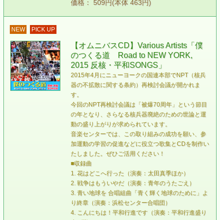
価格： 509円(本体 463円)
NEW
PICK UP
【オムニバスCD】Various Artists「僕
のつくる道 Road to NEW YORK,
2015 反核・平和SONGS」
2015年4月にニューヨークの国連本部でNPT（核兵
器の不拡散に関する条約）再検討会議が開かれま
す。
今回のNPT再検討会議は「被爆70周年」という節目
の年となり、さらなる核兵器廃絶のための世論と運
動の盛り上がりが求められています。
音楽センターでは、この取り組みの成功を願い、参
加運動の学習の促進などに役立つ歌集とCDを制作い
たしました。ぜひご活用ください！
■収録曲
1. 花はどこへ行った（演奏：太田真季ほか）
2. 戦争はもういやだ（演奏：青年のうたごえ）
3. 青い地球を 合唱組曲「青く輝く地球のために」よ
り終章（演奏：浜松センター合唱団）
4. こんにちは！平和行進です（演奏：平和行進盛り