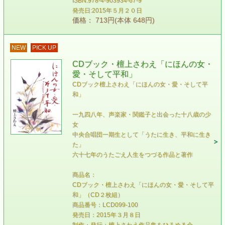
ISBN:978-4-903934-67-9
発売日:2015年５月２０日
価格： 713円(本体 648円)
NEW
PICK UP
CDブック・檀上さわえ「にほんの女・
愛・そして平和」
CDブック檀上さわえ「にほんの女・愛・そして平
和」
一九四八年、声楽家・関鑑子と出会った十八歳の少
女
中央合唱団一期生として「うたに生き、平和に生き
た」
六十七年のうたごえ人生をつづる作品と著作
商品名：
CDブック・檀上さわえ「にほんの女・愛・そして平
和」（CD２枚組）
商品番号：LCD099-100
発売日：2015年３月８日