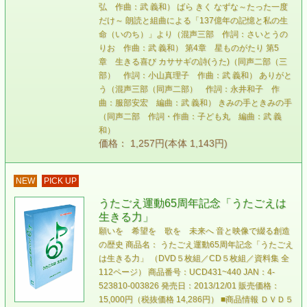
弘 作曲：武 義和） ばら きく なずな～たった一度
だけ～ 朗読と組曲による「137億年の記憶と私の生
命（いのち）」より（混声三部 作詞：さいとうの
りお 作曲：武 義和） 第4章 星ものがたり 第5
章 生きる喜び カササギの詩(うた)（同声二部（三
部） 作詞：小山真理子 作曲：武 義和） ありがと
う（混声三部（同声二部） 作詞：永井和子 作
曲：服部安宏 編曲：武 義和） きみの手ときみの手
（同声二部 作詞・作曲：子ども丸 編曲：武 義
和）
価格： 1,257円(本体 1,143円)
NEW
PICK UP
うたごえ運動65周年記念「うたごえは
生きる力」
願いを 希望を 歌を 未来へ 音と映像で綴る創造
の歴史 商品名： うたごえ運動65周年記念「うたごえ
は生きる力」 （DVD５枚組／CD５枚組／資料集 全
112ページ） 商品番号：UCD431~440 JAN：4-
523810-003826 発売日：2013/12/01 販売価格：
15,000円（税抜価格 14,286円） ■商品情報 ＤＶＤ５