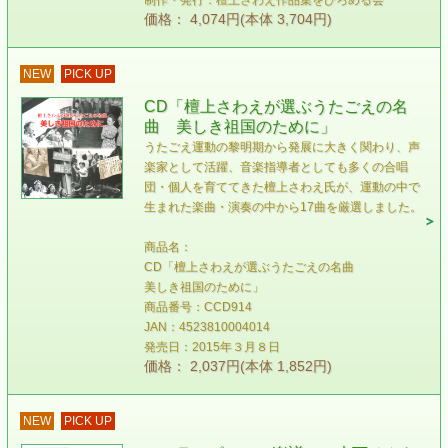
制作・発行：檀上さわえ作品集をひろめる会
価格： 4,074円(本体 3,704円)
NEW
PICK UP
CD「檀上さわえが選ぶうたごえの名
曲 美しき祖国のために」
うたごえ運動の黎明期から発展に大きく関わり、声
楽家として活躍、音楽指導者としても多くの合唱
団・個人を育ててきた檀上さわえ氏が、運動の中で
生まれた楽曲・演奏の中から17曲を厳選しました。
商品名：
CD「檀上さわえが選ぶうたごえの名曲
美しき祖国のために」
商品番号：CCD914
JAN：4523810004014
発売日：2015年３月８日
価格： 2,037円(本体 1,852円)
NEW
PICK UP