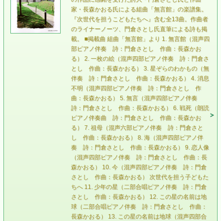
家・長森かおる氏による組曲「無言館」の楽譜集。
『次世代を担うこどもたちへ』含む全13曲。作曲者
のライナーノーツ、門倉さとし氏直筆による詩も掲
載。 ■掲載曲 組曲「無言館」より 1. 無言館（混声四
部ピアノ伴奏 詩：門倉さとし 作曲：長森かお
る） 2. 一枚の絵（混声四部ピアノ伴奏 詩：門倉さ
とし 作曲：長森かおる） 3. 星ぞらのわかもの（無
伴奏 詩：門倉さとし 作曲：長森かおる） 4. 消息
不明（混声四部ピアノ伴奏 詩：門倉さとし 作
曲：長森かおる） 5. 無言（混声四部ピアノ伴奏
詩：門倉さとし 作曲：長森かおる） 6. 戦死（朗読
ピアノ伴奏曲 詩：門倉さとし 作曲：長森かお
る） 7. 祖母（混声六部ピアノ伴奏 詩：門倉さと
し 作曲：長森かおる） 8. 海（混声四部ピアノ伴
奏 詩：門倉さとし 作曲：長森かおる） 9. 恋人像
（混声四部ピアノ伴奏 詩：門倉さとし 作曲：長
森かおる） 10. 今（混声四部ピアノ伴奏 詩：門倉
さとし 作曲：長森かおる） 次世代を担う子どもた
ちへ 11. 少年の星（二部合唱ピアノ伴奏 詩：門倉
さとし 作曲：長森かおる） 12. この星の名前は地
球（二部合唱ピアノ伴奏 詩：門倉さとし 作曲：
長森かおる） 13. この星の名前は地球（混声四部合