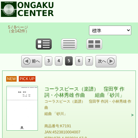
5 / 8ページ
（全142件）
3
4
5
6
7
前へ
次へ
NEW
PICK UP
コーラスピース（楽譜） 窪田亨 作
詞・小林秀雄 作曲 組曲「砂川」
コーラスピース（楽譜） 窪田亨 作詞・小林秀雄 作
曲
組曲 「砂川」
商品番号:K7191
JAN:4523810004007