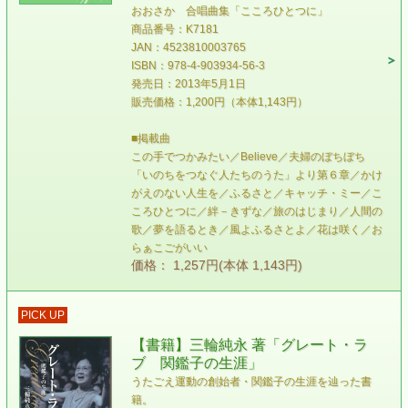
おおさか 合唱曲集「こころひとつに」
商品番号：K7181
JAN：4523810003765
ISBN：978-4-903934-56-3
発売日：2013年5月1日
販売価格：1,200円（本体1,143円）
■掲載曲
この手でつかみたい／Believe／夫婦のぼちぼち
「いのちをつなぐ人たちのうた」より第６章／かけ
がえのない人生を／ふるさと／キャッチ・ミー／こ
ころひとつに／絆－きずな／旅のはじまり／人間の
歌／夢を語るとき／風よふるさとよ／花は咲く／お
らぁこごがいい
価格： 1,257円(本体 1,143円)
PICK UP
【書籍】三輪純永 著「グレート・ラ
ブ 関鑑子の生涯」
うたごえ運動の創始者・関鑑子の生涯を辿った書
籍。