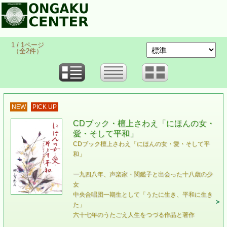
1 / 1ページ
（全2件）
NEW
PICK UP
CDブック・檀上さわえ「にほんの女・
愛・そして平和」
CDブック檀上さわえ「にほんの女・愛・そして平
和」
一九四八年、声楽家・関鑑子と出会った十八歳の少
女
中央合唱団一期生として「うたに生き、平和に生き
た」
六十七年のうたごえ人生をつづる作品と著作