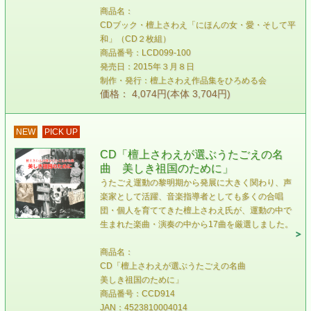
商品名：
CDブック・檀上さわえ「にほんの女・愛・そして平
和」（CD２枚組）
商品番号：LCD099-100
発売日：2015年３月８日
制作・発行：檀上さわえ作品集をひろめる会
価格： 4,074円(本体 3,704円)
NEW
PICK UP
CD「檀上さわえが選ぶうたごえの名
曲 美しき祖国のために」
うたごえ運動の黎明期から発展に大きく関わり、声
楽家として活躍、音楽指導者としても多くの合唱
団・個人を育ててきた檀上さわえ氏が、運動の中で
生まれた楽曲・演奏の中から17曲を厳選しました。
商品名：
CD「檀上さわえが選ぶうたごえの名曲
美しき祖国のために」
商品番号：CCD914
JAN：4523810004014