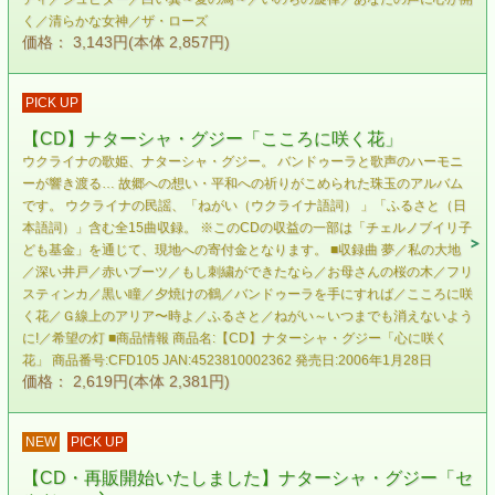
く／清らかな女神／ザ・ローズ
価格： 3,143円(本体 2,857円)
PICK UP
【CD】ナターシャ・グジー「こころに咲く花」
ウクライナの歌姫、ナターシャ・グジー。 バンドゥーラと歌声のハーモニ
ーが響き渡る… 故郷への想い・平和への祈りがこめられた珠玉のアルバム
です。 ウクライナの民謡、「ねがい（ウクライナ語詞） 」「ふるさと（日
本語詞）」含む全15曲収録。 ※このCDの収益の一部は「チェルノブイリ子
ども基金」を通じて、現地への寄付金となります。 ■収録曲 夢／私の大地
／深い井戸／赤いブーツ／もし刺繍ができたなら／お母さんの桜の木／フリ
スティンカ／黒い瞳／夕焼けの鶴／バンドゥーラを手にすれば／こころに咲
く花／Ｇ線上のアリア〜時よ／ふるさと／ねがい～いつまでも消えないよう
に!／希望の灯 ■商品情報 商品名:【CD】ナターシャ・グジー「心に咲く
花」 商品番号:CFD105 JAN:4523810002362 発売日:2006年1月28日
価格： 2,619円(本体 2,381円)
NEW
PICK UP
【CD・再販開始いたしました】ナターシャ・グジー「セ