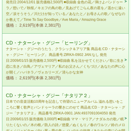
発売日:2004/12/01 販売価格2,500円 ■収録曲 金色の花／弾けよバンドゥー
ラ／想いで／秋桜／キエフの鳥の歌／見あげてごらん夜の星を／遥かに遠い
空／涙そうそう／川だけが知っている／あなたと／お母さんの歌／なぜなの
か教えて／Time To Say Goodbye／Ave Maria／Amazing Grace
価格： 2,619円(本体 2,381円)
CD・ナターシャ・グジー「ヒーリング」
ナターシャ・グジーのうたう、クラシック＆アリア集 商品名:CD・ナターシ
ャ・グジー「ヒーリング」 商品番号:ZIRKA-0902 JAN:なし 発売
日:2009/01/15 販売価格:2,500円 ■収録曲 私を泣かせてください／歌に生き
恋に生き／白鳥／アヴェマリア／私のお父さん／くちづけ／あなたの声に心
が開く／ハバネラ／ヴォカリーズ／清らかな女神
価格： 2,619円(本体 2,381円)
CD・ナターシャ・グジー「ナタリア２」
日本での音楽活動10周年を記念して待望のニューアルバム 溢れる想いをこ
ころに響く歌声とバンドゥーラの響きにのせて 商品名:CD・ナターシャ・グ
ジー「ナタリア２」 商品番号:ZIRKA-0901 JAN:4937091004050 発売
日:2009/01/15 販売価格:3,000円 ■収録曲 ママ・マリア／ナダルカの歌／眠
りたくないの／木の根／防人の詩／慈愛／ぬくもり／春のワルツ／鈴のメロ
ディ／ジュピター／白い翼～愛の鳥～／いのちの旋律／あなたの声に心が開