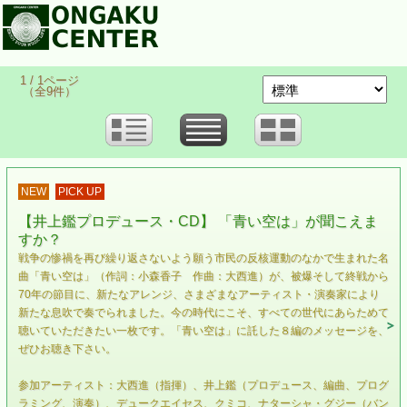
1 / 1ページ
（全9件）
NEW
PICK UP
【井上鑑プロデュース・CD】 「青い空は」が聞こえま
すか？
戦争の惨禍を再び繰り返さないよう願う市民の反核運動のなかで生まれた名
曲「青い空は」（作詞：小森香子 作曲：大西進）が、被爆そして終戦から
70年の節目に、新たなアレンジ、さまざまなアーティスト・演奏家により
新たな息吹で奏でられました。今の時代にこそ、すべての世代にあらためて
聴いていただきたい一枚です。「青い空は」に託した８編のメッセージを、
ぜひお聴き下さい。
参加アーティスト：大西進（指揮）、井上鑑（プロデュース、編曲、プログ
ラミング、演奏）、デュークエイセス、クミコ、ナターシャ・グジー（バン