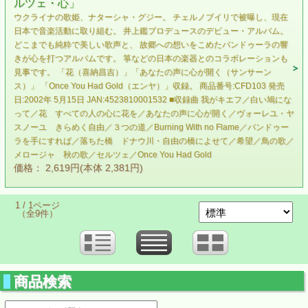
ルツェ・心」
ウクライナの歌姫、ナターシャ・グジー。 チェルノブイリで被曝し、現在
日本で音楽活動に取り組む。 井上鑑プロデュースのデビュー・アルバム。
どこまでも純粋で美しい歌声と、 故郷への想いをこめたバンドゥーラの響
きが心を打つアルバムです。 箏などの日本の楽器とのコラボレーションも
見事です。 「花（喜納昌吉）」「あなたの声に心が開く（サンサーン
ス）」 「Once You Had Gold（エンヤ）」収録。 商品番号:CFD103 発売
日:2002年 5月15日 JAN:4523810001532 ■収録曲 我がキエフ／白い鳩にな
って／花 すべての人の心に花を／あなたの声に心が開く／ヴォーレユ・ヤ
スノーユ きらめく自由／３つの道／Burning With no Flame／バンドゥー
ラを手にすれば／落ちた橋 ドナウ川・自由の橋によせて／希望／鳥の歌／
メロージャ 秋の歌／セルツェ／Once You Had Gold
価格： 2,619円(本体 2,381円)
1 / 1ページ
（全9件）
商品検索