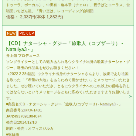
ドゥーラ、ボーカル）、中田有・迫本章（チェロ）、親子ばとコーラス、合
唱団いちばん星、「青い空は」レコーディング合唱団
価格： 2,037円(本体 1,852円)
NEW
PICK UP
【CD】ナターシャ・グジー「旅歌人（コブザーリ） -
Nataliya3 - 」
井上鑑 プロデュース
ソングライターとしての魅力あふれるウクライナ出身の歌姫ナターシャ・グ
ジー。珠玉の作品集をぜひお聴きください！
（2022.2.28追記）ウクライナ出身のナターシャさんより、故郷であり祖国
を歌った「『希望の大地』をあらためて響かせたい」とメッセージいただき
ました。ぜひ聴いていただき、ともにウクライナへのこれ以上の侵略を許し
てはならないというメッセージをともに広めていただきますようお願いしま
す。
◾️商品名:CD・ナターシャ・グジー「旅歌人(コブザーリ) - Nataliya3 - 」
商品番号:ZIRKA-1401
JAN:4937091004074
発売日:2014/12/10
制作・発売：オフィスジルカ
■収録曲