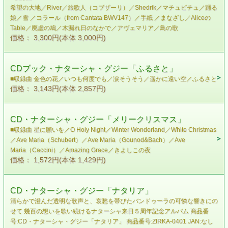
希望の大地／River／旅歌人（コブザーリ）／Shedrik／マチュピチュ／踊る
娘／雪 ／コラール（from Cantata BWV147）／手紙 ／まなざし／Aliceの
Table／廃虚の鳩／木漏れ日のなかで／アヴェマリア／鳥の歌
価格： 3,300円(本体 3,000円)
CDブック・ナターシャ・グジー「ふるさと」
■収録曲 金色の花／いつも何度でも／涙そうそう／遥かに遠い空／ふるさと
価格： 3,143円(本体 2,857円)
CD・ナターシャ・グジー「メリークリスマス」
■収録曲 星に願いを／O Holy Night／Winter Wonderland／White Christmas
／Ave Maria（Schubert）／Ave Maria（Gounod&Bach）／Ave
Maria（Caccini）／Amazing Grace／きよしこの夜
価格： 1,572円(本体 1,429円)
CD・ナターシャ・グジー「ナタリア」
清らかで澄んだ透明な歌声と、哀愁を帯びたバンドゥーラの可憐な響きにの
せて 幾百の想いを歌い続けるナターシャ来日５周年記念アルバム 商品番
号:CD・ナターシャ・グジー「ナタリア」 商品番号:ZIRKA-0401 JAN:なし