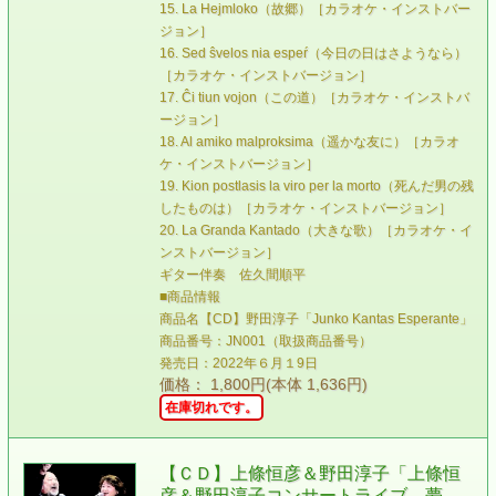
15. La Hejmloko（故郷）［カラオケ・インストバー
ジョン］
16. Sed ŝvelos nia espeŕ（今日の日はさようなら）
［カラオケ・インストバージョン］
17. Ĉi tiun vojon（この道）［カラオケ・インストバ
ージョン］
18. Al amiko malproksima（遥かな友に）［カラオ
ケ・インストバージョン］
19. Kion postlasis la viro per la morto（死んだ男の残
したものは）［カラオケ・インストバージョン］
20. La Granda Kantado（大きな歌）［カラオケ・イ
ンストバージョン］
ギター伴奏 佐久間順平
■商品情報
商品名【CD】野田淳子「Junko Kantas Esperante」
商品番号：JN001（取扱商品番号）
発売日：2022年６月１9日
価格： 1,800円(本体 1,636円)
在庫切れです。
【ＣＤ】上條恒彦＆野田淳子「上條恒
彦＆野田淳子コンサートライブ 夢、