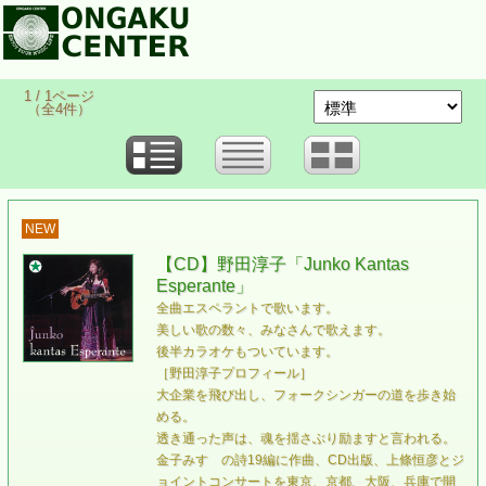
1 / 1ページ
（全4件）
NEW
【CD】野田淳子「Junko Kantas
Esperante」
全曲エスペラントで歌います。
美しい歌の数々、みなさんで歌えます。
後半カラオケもついています。
［野田淳子プロフィール］
大企業を飛び出し、フォークシンガーの道を歩き始
める。
透き通った声は、魂を揺さぶり励ますと言われる。
金子みすゞの詩19編に作曲、CD出版、上條恒彦とジ
ョイントコンサートを東京、京都、大阪、兵庫で開