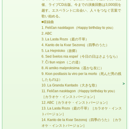
催、ライブCD出版。今までの演奏回数は3,000回を
越す。エスペラントに出会い、人々をつなぐ言葉で
歌い始める。
■収録曲
1. Feliĉan nasktagon（Happy birthday to you）
2. ABC
3. La Lasta Rozo（庭の千草）
4. Kanto de la Kvar Sezonoj（四季のうた）
5. La Hejmloko（故郷）
6. Sed ŝvelos nia espeŕ（今日の日はさようなら）
7. Ĉi tiun vojon（この道）
8. Al amiko malproksima（遥かな友に）
9. Kion postlasis la viro per la morto（死んだ男の残
したものは）
10. La Granda Kantado（大きな歌）
11. Feliĉan nasktagon（Happy birthday to you）
［カラオケ・インストバージョン］
12. ABC［カラオケ・インストバージョン］
13. La Lasta Rozo（庭の千草）［カラオケ・インス
トバージョン］
14. Kanto de la Kvar Sezonoj（四季のうた）［カラ
オケ・インストバージョン］