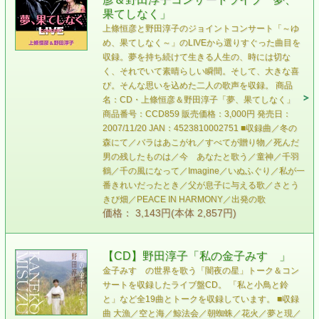
果てしなく」
上條恒彦と野田淳子のジョイントコンサート「～ゆ
め、果てしなく～」のLIVEから選りすぐった曲目を
収録。夢を持ち続けて生きる人生の、時には切な
く、それでいて素晴らしい瞬間。そして、大きな喜
び。そんな思いを込めた二人の歌声を収録。 商品
名：CD・上條恒彦＆野田淳子「夢、果てしなく」
商品番号：CCD859 販売価格：3,000円 発売日：
2007/11/20 JAN：4523810002751 ■収録曲／冬の
森にて／バラはあこがれ／すべてが贈り物／死んだ
男の残したものは／今 あなたと歌う／童神／千羽
鶴／千の風になって／Imagine／いぬふぐり／私が一
番きれいだったとき／父が息子に与える歌／さとう
きび畑／PEACE IN HARMONY／出発の歌
価格： 3,143円(本体 2,857円)
【CD】野田淳子「私の金子みすゞ」
金子みすゞの世界を歌う「闇夜の星」トーク＆コン
サートを収録したライブ盤CD。 「私と小鳥と鈴
と」など全19曲とトークを収録しています。 ■収録
曲 大漁／空と海／鯨法会／朝蜘蛛／花火／夢と現／