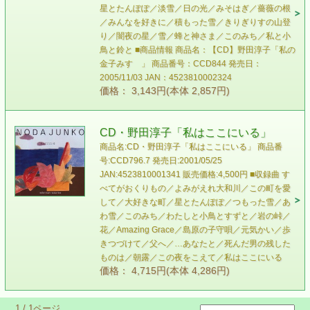
星とたんぽぽ／淡雪／日の光／みそはぎ／薔薇の根
／みんなを好きに／積もった雪／きりぎりすの山登
り／闇夜の星／雪／蜂と神さま／このみち／私と小
鳥と鈴と ■商品情報 商品名：【CD】野田淳子「私の
金子みすゞ」 商品番号：CCD844 発売日：
2005/11/03 JAN：4523810002324
価格： 3,143円(本体 2,857円)
CD・野田淳子「私はここにいる」
商品名:CD・野田淳子「私はここにいる」 商品番
号:CCD796.7 発売日:2001/05/25
JAN:4523810001341 販売価格:4,500円 ■収録曲 す
べてがおくりもの／よみがえれ大和川／この町を愛
して／大好きな町／星とたんぽぽ／つもった雪／あ
わ雪／このみち／わたしと小鳥とすずと／岩の峠／
花／Amazing Grace／島原の子守唄／元気かい／歩
きつづけて／父へ／…あなたと／死んだ男の残した
ものは／朝露／この夜をこえて／私はここにいる
価格： 4,715円(本体 4,286円)
1 / 1ページ