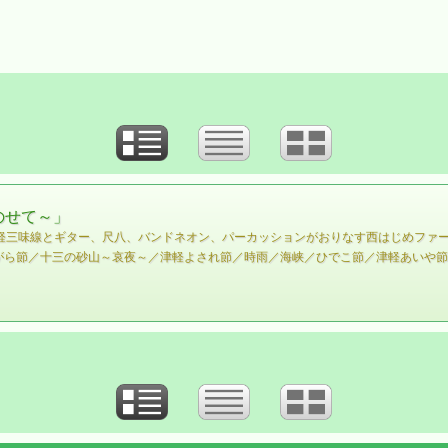
のせて～」
味線とギター、尺八、バンドネオン、パーカッションがおりなす西はじめファースト・ソロアル
曲 津軽じょんがら節／十三の砂山～哀夜～／津軽よされ節／時雨／海峡／ひでこ節／津軽あい