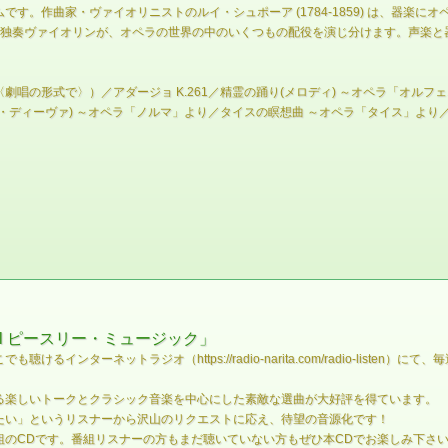
す。作曲家・ヴァイオリニストのルイ・シュポーア (1784-1859) は、器楽
。独奏ヴァイオリンが、オペラの世界の中のいくつもの配役を演じ分けます。声楽と
唱の形式で〉）／アダージョ K.261／精霊の踊り(メロディ) ～オペラ「オル
・ディーヴァ) ～オペラ「ノルマ」より／タイスの瞑想曲 ～オペラ「タイス」より
al ピースリー・ミュージック」
ターネットラジオ（https://radio-narita.com/radio-listen）にて、
る楽しいトークとクラシック音楽を中心にした素敵な選曲が大好評を得ています。
たい」というリスナーから沢山のリクエストに応え、待望の音源化です！
のCDです。番組リスナーの方もまだ聴いていない方もぜひ本CDでお楽しみ下さ