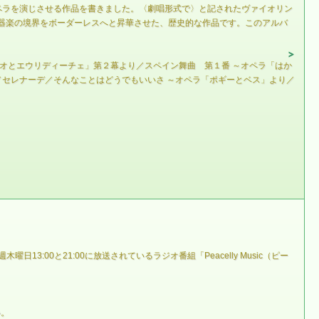
にオペラを演じさせる作品を書きました。〈劇唱形式で〉と記されたヴァイオリン
器楽の境界をボーダーレスへと昇華させた、歴史的な作品です。このアルバ
フェオとエウリディーチェ」第２幕より／スペイン舞曲 第１番 ～オペラ「はか
／セレナーデ／そんなことはどうでもいいさ ～オペラ「ポギーとベス」より／
毎週木曜日13:00と21:00に放送されているラジオ番組「Peacelly Music（ピー
い。