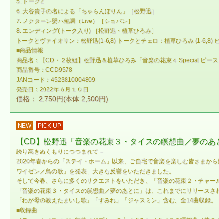
5. トーク2
6. 大谷貴子の名による「ちゃらんぽりん」［松野迅］
7. ノクターン嬰ハ短調（Live）［ショパン］
8. エンディング(トーク入り) ［松野迅・植草ひろみ］
トークとヴァイオリン：松野迅(1-6,8) トークとチェロ：植草ひろみ (1-6,8) 
■商品情報
商品名：【CD・２枚組】松野迅＆植草ひろみ「音楽の花束４ Special ピ
商品番号：CCD9578
JANコード：4523810004809
発売日：2022年６月１０日
価格： 2,750円(本体 2,500円)
NEW
PICK UP
【CD】松野迅「音楽の花束３・タイスの瞑想曲／夢のあ
誇り高きぬくもりにつつまれて－
2020年春からの「ステイ・ホーム」以来、ご自宅で音楽を楽しむ皆さまか
ワイゼン／鳥の歌」を発表、大きな反響をいただきました。
そして今春、さらに多くのリクエストをいただき、「音楽の花束２・チャー
「音楽の花束３・タイスの瞑想曲／夢のあとに」は、これまでにリリースさ
「わが母の教えたまいし歌」「すみれ」「ジャスミン」含む、全14曲収録。
■収録曲