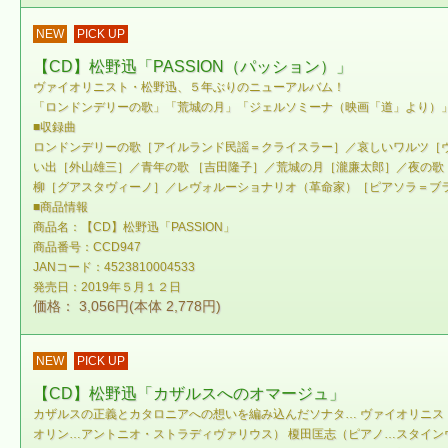
NEW
PICK UP
【CD】松野迅「PASSION（パッション）」
ヴァイオリニスト・松野迅、５年ぶりのニューアルバム！
「ロンドンデリーの歌」「荒城の月」「ジェルソミーナ（映画「道」より）」
■収録曲
ロンドンデリーの歌［アイルランド民謡＝クライスラー］／哀しいワルツ［
い出［外山雄三］／青年の歌 ［吉田隆子］／荒城の月［瀧廉太郎］／夜の歌
柳［グアスタヴィーノ］／レヴォルーショナリオ（革命家）［ピアソラ＝ブ
■商品情報
商品名：【CD】松野迅「PASSION」
商品番号：CCD947
JANコード：4523810004533
発売日：2019年５月１２日
価格： 3,056円(本体 2,778円)
NEW
PICK UP
【CD】松野迅「カザルスへのオマージュ」
カザルスの正義とカタロニアへの想いを編み込んだソナタ… ヴァイオリニス
オリン…アントニオ・ストラディヴァリウス） 榎田匡志（ピアノ…スタインウェイ＆サンズ