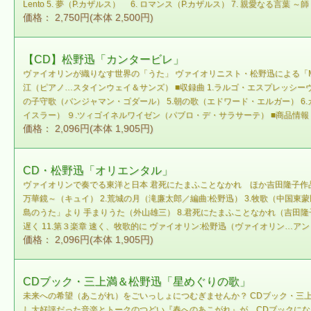
Lento 5. 夢（P.カザルス） 6. ロマンス（P.カザルス） 7. 親愛なる言葉 ～
価格： 2,750円(本体 2,500円)
【CD】松野迅「カンタービレ」
ヴァイオリンが織りなす世界の「うた」 ヴァイオリニスト・松野迅による「Musi
江（ピアノ…スタインウェイ＆サンズ） ■収録曲 1.ラルゴ・エスプレッシー
の子守歌（バンジャマン・ゴダール） 5.朝の歌（エドワード・エルガー） 6
イスラー） ９.ツィゴイネルワイゼン（パブロ・デ・サラサーテ） ■商品情報 商品名:【C
価格： 2,096円(本体 1,905円)
CD・松野迅「オリエンタル」
ヴァイオリンで奏でる東洋と日本 君死にたまふことなかれ ほか吉田隆子作品が新登場！ 
万華鏡～（キュイ） 2.荒城の月（滝廉太郎／編曲:松野迅） 3.牧歌（中国東蒙
島のうた」より 手まりうた（外山雄三） 8.君死にたまふことなかれ（吉田隆
遅く 11.第３楽章 速く、牧歌的に ヴァイオリン:松野迅（ヴァイオリン…
価格： 2,096円(本体 1,905円)
CDブック・三上満＆松野迅「星めぐりの歌」
未来への希望（あこがれ）をごいっしょにつむぎませんか？ CDブック・三上
し大好評だった音楽とトークのつどい『春へのあこがれ』が、CDブックに