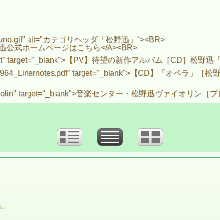
jin_matsuno.gif" alt="カテゴリヘッダ「松野迅」"><BR>
"_blank">松野迅公式ホームページはこちら</A><BR>
0iibrazX35t" target="_blank">【PV】待望の新作アルバム［CD］松
2/PDF_DL/CCD964_Linernotes.pdf" target="_blan
class01.html#violin" target="_blank">音楽センター・松野迅
ム。