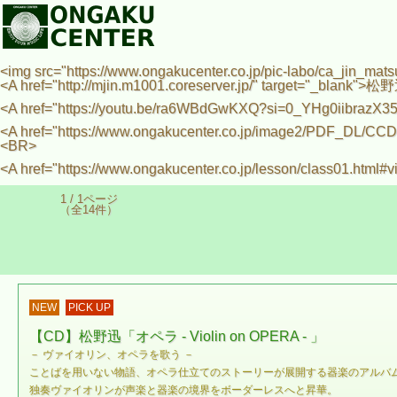
<img src="https://www.ongakucenter.co.jp/pic-labo/ca_
<A href="http://mjin.m1001.coreserver.jp/" target=
<A href="https://youtu.be/ra6WBdGwKXQ?si=0_YHg
<A href="https://www.ongakucenter.co.jp/image
<BR>
<A href="https://www.ongakucenter.co.jp/lesson/
1 / 1ページ
（全14件）
NEW
PICK UP
【CD】松野迅「オペラ - Violin on OPERA - 」
－ ヴァイオリン、オペラを歌う －
ことばを用いない物語、オペラ仕立てのストーリーが展開する器楽のアルバ
独奏ヴァイオリンが声楽と器楽の境界をボーダーレスへと昇華。