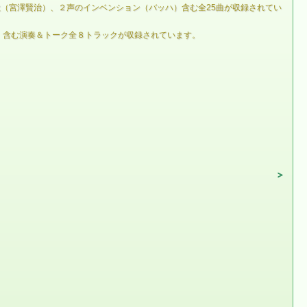
歌（宮澤賢治）、２声のインベンション（バッハ）含む全25曲が収録されてい
ン）含む演奏＆トーク全８トラックが収録されています。