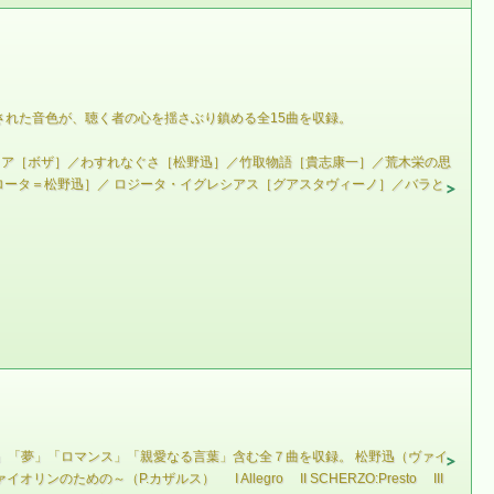
された音色が、聴く者の心を揺さぶり鎮める全15曲を収録。
リア［ボザ］／わすれなぐさ［松野迅］／竹取物語［貴志康一］／荒木栄の思
ロータ＝松野迅］／ ロジータ・イグレシアス［グアスタヴィーノ］／バラと
」「夢」「ロマンス」「親愛なる言葉」含む全７曲を収録。 松野迅（ヴァイ
の～（P.カザルス） I Allegro II SCHERZO:Presto III