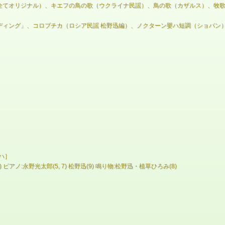
（全てオリジナル）、キエフの鳥の歌（ウクライナ民謡）、鳥の歌（カザルス）、牧
ンディング」、コロブチカ（ロシア民謡 松野迅編）、ノクターン嬰ハ短調（ショパ
ハ］
6) ピアノ:永野光太郎(5, 7) 松野迅(9) 鳴り物:松野迅・植草ひろみ(8)