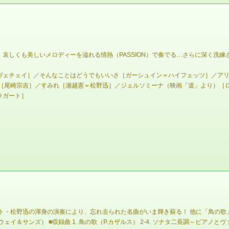
哀しくも美しいメロディーを溢れる情熱（PASSION）で奏でる…さらに深く洗練
ヴェチェイ］／そんなことはどうでもいいさ［ガーシュイン＝ハイフェッツ］／ア
［尾崎宗吉］／すみれ［瀬越憲＝松野迅］／ジェルソミーナ（映画「道」より）［
ラガート］
ト・松野迅の渾身の演奏により、忘れ去られた名曲がいま輝き蘇る！ 他に「鳥の歌
） ■収録曲 1. 鳥の歌（P.カザルス） 2-4. ソナタ二長調～ピアノとヴァイオリンのため