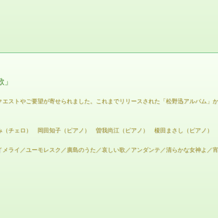
歌」
クエストやご要望が寄せられました。これまでリリースされた「松野迅アルバム」か
み（チェロ） 岡田知子（ピアノ） 曽我尚江（ピアノ） 榎田まさし（ピアノ）
イメライ／ユーモレスク／廣島のうた／哀しい歌／アンダンテ／清らかな女神よ／