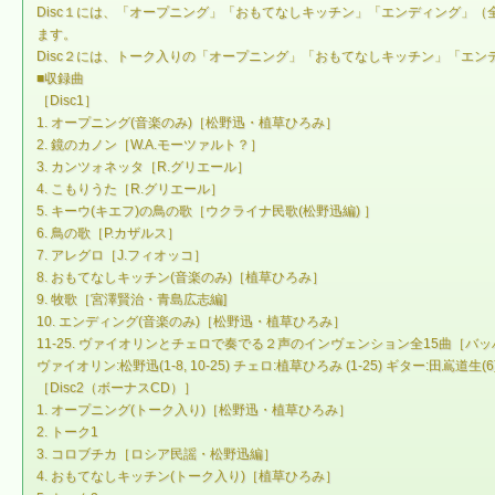
Disc１には、「オープニング」「おもてなしキッチン」「エンディング」
ます。
Disc２には、トーク入りの「オープニング」「おもてなしキッチン」「エ
■収録曲
［Disc1］
1. オープニング(音楽のみ)［松野迅・植草ひろみ］
2. 鏡のカノン［W.A.モーツァルト？］
3. カンツォネッタ［R.グリエール］
4. こもりうた［R.グリエール］
5. キーウ(キエフ)の鳥の歌［ウクライナ民歌(松野迅編) ］
6. 鳥の歌［P.カザルス］
7. アレグロ［J.フィオッコ］
8. おもてなしキッチン(音楽のみ)［植草ひろみ］
9. 牧歌［宮澤賢治・青島広志編]
10. エンディング(音楽のみ)［松野迅・植草ひろみ］
11-25. ヴァイオリンとチェロで奏でる２声のインヴェンション全15曲［バッ
ヴァイオリン:松野迅(1-8, 10-25) チェロ:植草ひろみ (1-25) ギター:田嶌道生(
［Disc2（ボーナスCD）］
1. オープニング(トーク入り)［松野迅・植草ひろみ］
2. トーク1
3. コロブチカ［ロシア民謡・松野迅編］
4. おもてなしキッチン(トーク入り)［植草ひろみ］