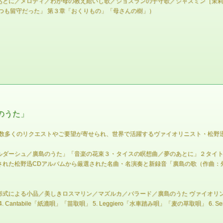
あとに／メロディ／わが母の教え給いし歌／ジョスランの子守歌／ジャスミン［茉莉
つも留守だった」 第３章「おくりもの」「母さんの樹」）
のうた」
ら数多くのリクエストやご要望が寄せられ、世界で活躍するヴァイオリニスト・松野
ルダーシュ／廣島のうた」「音楽の花束３・タイスの瞑想曲／夢のあとに」２タイ
された松野迅CDアルバムから厳選された名曲・名演奏と新録音「廣島の歌（作曲：
る小品／美しきロスマリン／マズルカ／バラード／廣島のうた ヴァイオリンとピアノのた
. Cantabile「紙漉唄」「苗取唄」 5. Leggiero「水車踏み唄」「麦の草取唄」 6. Sem