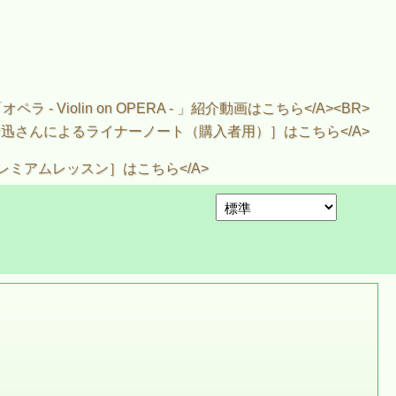
野迅「オペラ - Violin on OPERA - 」紹介動画はこちら</A><BR>
k">【CD】「オペラ」［松野迅さんによるライナーノート（購入者用）］はこちら</A>
ヴァイオリン［プレミアムレッスン］はこちら</A>