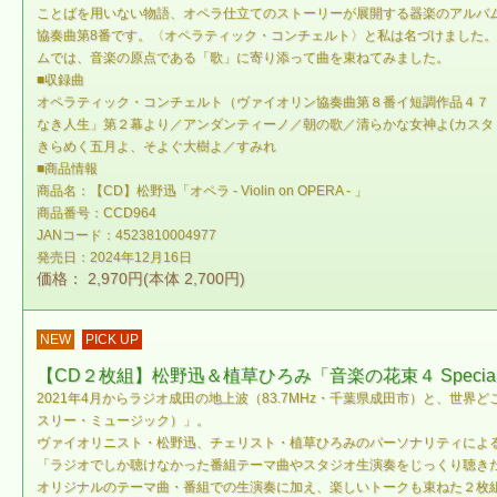
ことばを用いない物語、オペラ仕立てのストーリーが展開する器楽のアルバムで
協奏曲第8番です。〈オペラティック・コンチェルト〉と私は名づけました
ムでは、音楽の原点である「歌」に寄り添って曲を束ねてみました。
■収録曲
オペラティック・コンチェルト（ヴァイオリン協奏曲第８番イ短調作品４７〈劇
なき人生」第２幕より／アンダンティーノ／朝の歌／清らかな女神よ(カスタ
きらめく五月よ、そよぐ大樹よ／すみれ
■商品情報
商品名：【CD】松野迅「オペラ - Violin on OPERA - 」
商品番号：CCD964
JANコード：4523810004977
発売日：2024年12月16日
価格： 2,970円(本体 2,700円)
NEW
PICK UP
【CD２枚組】松野迅＆植草ひろみ「音楽の花束４ Speci
2021年4月からラジオ成田の地上波（83.7MHz・千葉県成田市）と、世界どこでも聴けるイン
スリー・ミュージック）」。
ヴァイオリニスト・松野迅、チェリスト・植草ひろみのパーソナリティによ
「ラジオでしか聴けなかった番組テーマ曲やスタジオ生演奏をじっくり聴き
オリジナルのテーマ曲・番組での生演奏に加え、楽しいトークも束ねた２枚組