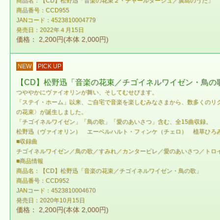
商品名：【CD】松野迅「音楽の花束２・チャールダーシュ／廣島のうた」
商品番号：CCD955
JANコード：4523810004779
発売日：2022年４月15日
価格： 2,200円(本体 2,000円)
NEW
PICK UP
【CD】松野迅「音楽の花束／チゴイネルワイゼン・鳥の
つややかにヴァイオリンが舞い、そしてむせびます。
「ステイ・ホーム」以来、ご自宅で音楽を楽しむみなさまから、数多くのリ
の花束〉が誕生しました。
「チゴイネルワイゼン」「鳥の歌」「愛のあいさつ」含む、全15曲収録。
松野迅（ヴァイオリン） エーベルハルト・フィンケ（チェロ） 植草ひろ
■収録曲
チゴイネルワイゼン／鳥の歌／すみれ／カンタービレ／愛のあいさつ／トロ
■商品情報
商品名：【CD】松野迅「音楽の花束／チゴイネルワイゼン・鳥の歌」
商品番号：CCD952
JANコード：4523810004670
発売日：2020年10月15日
価格： 2,200円(本体 2,000円)