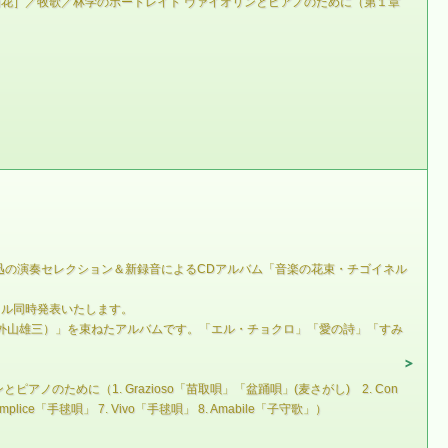
花］／牧歌／林学のポートレイト ヴァイオリンとピアノのために（第１章
迅の演奏セレクション＆新録音によるCDアルバム「音楽の花束・チゴイネル
トル同時発表いたします。
外山雄三）」を束ねたアルバムです。「エル・チョクロ」「愛の詩」「すみ
めに（1. Grazioso「苗取唄」「盆踊唄」(麦さがし) 2. Con
plice「手毬唄」 7. Vivo「手毬唄」 8. Amabile「子守歌」）