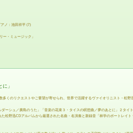
ピアノ：池田祥平 (7)
ースリー・ミュージック」
とに」
ら数多くのリクエストやご要望が寄せられ、世界で活躍するヴァイオリニスト・松野
ルダーシュ／廣島のうた」「音楽の花束３・タイスの瞑想曲／夢のあとに」２タイ
れた松野迅CDアルバムから厳選された名曲・名演奏と新録音「林学のポートレイト