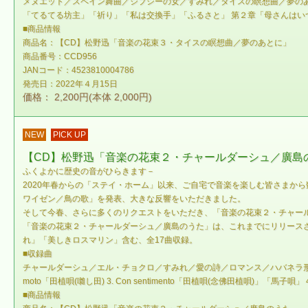
メヌエット／スペイン舞曲／ジプシーの女／すみれ／タイスの瞑想曲／夢の
「てるてる坊主」「祈り」「私は交換手」「ふるさと」 第２章「母さんはい
■商品情報
商品名：【CD】松野迅「音楽の花束３・タイスの瞑想曲／夢のあとに」
商品番号：CCD956
JANコード：4523810004786
発売日：2022年４月15日
価格： 2,200円(本体 2,000円)
NEW
PICK UP
【CD】松野迅「音楽の花束２・チャールダーシュ／廣島
ふくよかに歴史の音がひらきます－
2020年春からの「ステイ・ホーム」以来、ご自宅で音楽を楽しむ皆さまか
ワイゼン／鳥の歌」を発表、大きな反響をいただきました。
そして今春、さらに多くのリクエストをいただき、「音楽の花束２・チャー
「音楽の花束２・チャールダーシュ／廣島のうた」は、これまでにリリース
れ」「美しきロスマリン」含む、全17曲収録。
■収録曲
チャールダーシュ／エル・チョクロ／すみれ／愛の詩／ロマンス／ハバネラ形式によ
moto「田植唄(囃し田) 3. Con sentimento「田植唄(念佛田植唄)」「馬子唄」 4
■商品情報