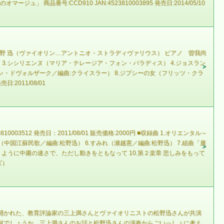
」 商品番号:CCD910 JAN:4523810003895 発売日:2014/05/10
ン 松野 迅（ヴァイオリン…アントニオ・ストラディヴァリウス） ピアノ 曽我尚
 3.シシリエンヌ（マリア・テレージア・フォン・パラディス） 4.ジョスラン
ン・ドヴォルザーク／編曲:クライスラー） 8.ジプシーの女（フリッツ・クラ
2011/08/01
12 発売日：2011/08/01 販売価格:2000円 ■収録曲 1.オリエンタル～
中国江蘇民歌／編曲:松野迅） 6.すみれ（瀬越憲／編曲:松野迅） 7.組曲「廣
ように中庸の速さで、ただし動きをともなって 10.第２楽章 悲しみをもって
ズ）
）で開かれた、教育評論家の三上満さんとヴァイオリニストの松野迅さんが共演
何でしょうか。三上満さんのお話と松野迅さんの演奏からごいっしょに考え