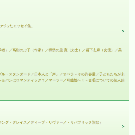
つづったエッセイ集。
者）／高樹のぶ子（作家）／稀勢の里 寛（力士）／岩下志麻（女優）／美
ブル・スタンダード／日本人と「声」／オペラ－その許容量／子どもたちが未
ショパンはロマンティック？／マーラー／可能性へ！－合唱についての個人的
アメイジング・グレイス／ディープ・リヴァー／・リパブリック讃歌）