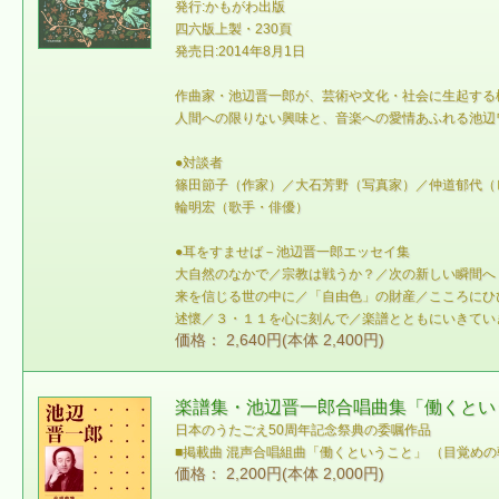
発行:かもがわ出版
四六版上製・230頁
発売日:2014年8月1日
作曲家・池辺晋一郎が、芸術や文化・社会に生起する
人間への限りない興味と、音楽への愛情あふれる池辺
●対談者
篠田節子（作家）／大石芳野（写真家）／仲道郁代（
輪明宏（歌手・俳優）
●耳をすませば－池辺晋一郎エッセイ集
大自然のなかで／宗教は戦うか？／次の新しい瞬間へ
来を信じる世の中に／「自由色」の財産／こころにひ
述懷／３・１１を心に刻んで／楽譜とともにいきてい
価格： 2,640円(本体 2,400円)
楽譜集・池辺晋一郎合唱曲集「働くということ／
日本のうたごえ50周年記念祭典の委嘱作品
■掲載曲 混声合唱組曲「働くということ」 （目覚めの
価格： 2,200円(本体 2,000円)