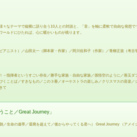
様々なテーマで縦横に語り合う10人との対談と、「音」を軸に柔軟で自由な発想で
ワールドにひたれば、心に暖かいものが残ります。
ピアニスト）／山田太一（脚本家・作家）／阿川佐和子（作家）／青柳正規（考古学
！－指揮者というすごい存在／勝手な家族・自由な家族／孫悟空のように／善玉ダ
びくことば／すきなもの／この３冊／オーケストラの楽しみ／クリスマスの音楽／
きて
Great Journey」
朝／生命の連帯／退廃を超えて／後からやってくる君へ） Great Journey （