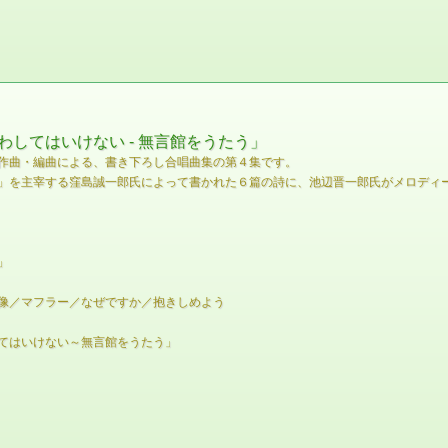
してはいけない - 無言館をうたう」
作曲・編曲による、書き下ろし合唱曲集の第４集です。
」を主宰する窪島誠一郎氏によって書かれた６篇の詩に、池辺晋一郎氏がメロディー
」
像／マフラー／なぜですか／抱きしめよう
てはいけない～無言館をうたう」