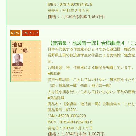
ISBN：978-4-903934-81-5
発売日：2016年８月９日
価格： 1,834円(本体 1,667円)
NEW
PICK UP
【楽譜集・池辺晋一郎】合唱曲集４「こわ
日本を代表する作曲家のひとりである池辺晋一郎氏の
長野県上田で戦没画学生の作品による美術館「無言館
定。
合唱楽譜、詩、作曲者による解説を掲載しています。
■掲載曲
混声合唱組曲「こわしてはいけない～無言館をうたう
（詩：窪島誠一郎 作曲：池辺晋一郎）
人は絵を描きたい／こわしてはいけない／半分の自画
■商品情報
商品名：【楽譜集・池辺晋一郎】合唱曲集４「こわし
商品番号：K7201
JAN：4523810004229
ISBN：978-4-903934-80-8
発売日：2016年７月１５日
価格： 1,834円(本体 1,667円)