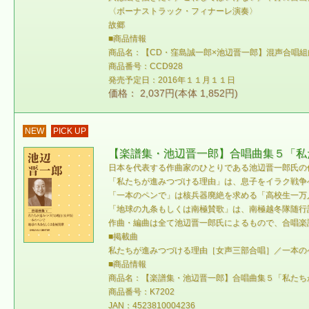
〈ボーナストラック・フィナーレ演奏〉
故郷
■商品情報
商品名：【CD・窪島誠一郎×池辺晋一郎】混声合唱組
商品番号：CCD928
発売予定日：2016年１１月１１日
価格： 2,037円(本体 1,852円)
NEW
PICK UP
【楽譜集・池辺晋一郎】合唱曲集５「私
日本を代表する作曲家のひとりである池辺晋一郎氏の
「私たちが進みつづける理由」は、息子をイラク戦争
「一本のペンで」は核兵器廃絶を求める「高校生一万
「地球の九条もしくは南極賛歌」は、南極越冬隊随行
作曲・編曲は全て池辺晋一郎氏によるもので、合唱楽
■掲載曲
私たちが進みつづける理由［女声三部合唱］／一本の
■商品情報
商品名：【楽譜集・池辺晋一郎】合唱曲集５「私たち
商品番号：K7202
JAN：4523810004236