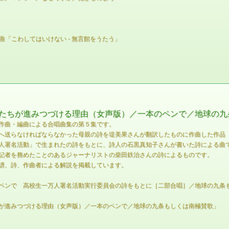
曲「こわしてはいけない - 無言館をうたう」
たちが進みつづける理由（女声版）／一本のペンで／地球の九
作曲・編曲による合唱曲集の第５集です。
へ送らなければならなかった母親の詩を堤美果さんが翻訳したものに作曲した作品（
人署名活動」で生まれたの詩をもとに、詩人の石黒真知子さんが書いた詩による曲
記者を務めたことのあるジャーナリストの柴田鉄治さんの詩によるものです。
譜、詩、作曲者による解説を掲載しています。
ペンで 高校生一万人署名活動実行委員会の詩をもとに［二部合唱］／地球の九条
が進みつづける理由（女声版）／一本のペンで／地球の九条もしくは南極賛歌」