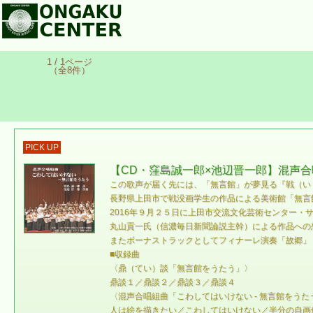
1 / 1ページ
（全8件）
PICK UP
【CD・窪島誠一郎×池辺晋一郎】混声合
この歌声が届く先には、「無言館」が夢見る『戦（いく
長野県上田市で戦没画学生の作品による美術館「無言
2016年９月２５日に上田市交流文化芸術センター
丸山貢一氏（信濃毎日新聞論説主幹）による作品への
またボーナストラックとしてフィナーレ演奏「故郷」
■収録曲
〈鼎（てい）談「無言館をうたう」〉
鼎談１／鼎談２／鼎談３／鼎談４
〈混声合唱組曲「こわしてはいけない - 無言館をうた
人は絵を描きたい／こわしてはいけない／半分の自画