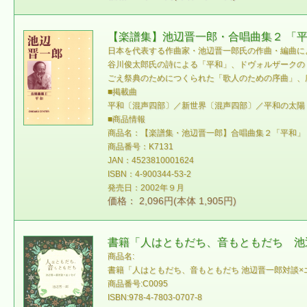
【楽譜集】池辺晋一郎・合唱曲集２ 「
日本を代表する作曲家・池辺晋一郎氏の作曲・編曲に
谷川俊太郎氏の詩による「平和」、ドヴォルザークの
ごえ祭典のためにつくられた「歌人のための序曲」、
■掲載曲
平和〔混声四部〕／新世界〔混声四部〕／平和の太陽
■商品情報
商品名：【楽譜集・池辺晋一郎】合唱曲集２「平和」
商品番号：K7131
JAN：4523810001624
ISBN：4-900344-53-2
発売日：2002年９月
価格： 2,096円(本体 1,905円)
書籍「人はともだち、音もともだち 池
商品名:
書籍「人はともだち、音もともだち 池辺晋一郎対談×
商品番号:C0095
ISBN:978-4-7803-0707-8