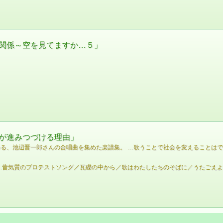
関係～空を見てますか…５」
が進みつづける理由」
とめる、池辺晋一郎さんの合唱曲を集めた楽譜集。 …歌うことで社会を変えることは
…昔気質のプロテストソング／瓦礫の中から／歌はわたしたちのそばに／うたごえよ