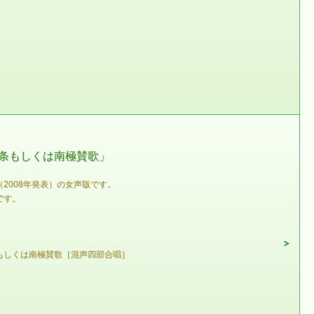
条もしくは南極賛歌」
2008年発表）の女声版です。
です。
もしくは南極賛歌［混声四部合唱］