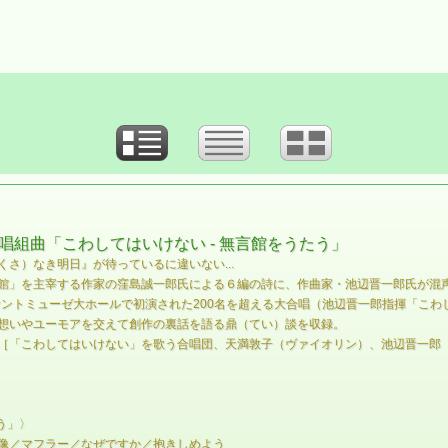
唱組曲「こわしてはいけない - 無言館をうたう」
さ）なき明日』が待っているに違いない...
館」を主宰する作家の窪島誠一郎氏による６編の詩に、作曲家・池辺晋一郎氏が混
・サントミューゼ大ホールで初演された200名を超える大合唱（池辺晋一郎指揮「こ
想いやユーモアを交えて創作の裏話を語る鼎（てい）談を収録。
［「こわしてはいけない」を歌う合唱団、天満敦子（ヴァイオリン）、池辺晋一郎
う」〉
像／マフラー／なぜですか／抱きしめよう