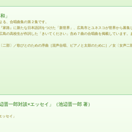
平和」
よる、合唱曲集の第２集です。
『家路』に新たな日本語詞をつけた「新世界」、広島市とユネスコが世界から募集し
広島の高校生が作詞した「きいてください」含め７曲の合唱曲を掲載しています。
〔二部〕／歌びとのための序曲［混声合唱、ピアノと太鼓のために］／女〔女声二
辺晋一郎対談×エッセイ」（池辺晋一郎 著）
エッセイ」