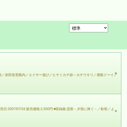
村節／赤田首里殿内／エイサー遊び／ヒヤミカチ節～カチウキリ／唐船ドーイ／
:2007/07/18 販売価格:2,500円 ■収録曲 恋祭－夕張に捧ぐ－／歓祭／よ