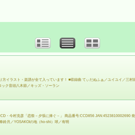
踊り方イラスト・楽譜が全て入っています！ ■収録曲 てぃだぬふぁ／ユイユイ／三
ロック音頭八木節／キッズ・ソーラン
彦「恋祭－夕張に捧ぐ－」 商品番号:CCD856 JAN:4523810002690 発売日
月／YOSAKOIの地（ho-shi）球／有明