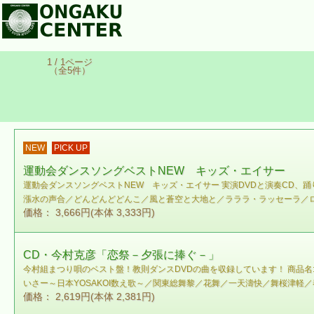
1 / 1ページ
（全5件）
NEW
PICK UP
運動会ダンスソングベストNEW キッズ・エイサー
運動会ダンスソングベストNEW キッズ・エイサー 実演DVDと演奏CD、
漲水の声合／どんどんどどんこ／風と蒼空と大地と／ラララ・ラッセーラ／
価格： 3,666円(本体 3,333円)
CD・今村克彦「恋祭－夕張に捧ぐ－」
今村組まつり唄のベスト盤！教則ダンスDVDの曲を収録しています！ 商品名:CD・今村克
いさー～日本YOSAKOI数え歌～／関東総舞黎／花舞／一天濤快／舞桜津軽／奉鈴
価格： 2,619円(本体 2,381円)