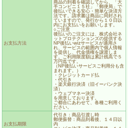
商品の到着を確認してから、「大
手コンビニ１５社」「郵便局」で
後払いできる安心・簡単な決済方
法です。請求書は商品に同封され
ていますので、発行から１０日以
内にお支払いをお願いします。
○ご注意
後払いのご注文には、株式会社ネ
ットプロテクションズの提供する
お支払方法
NP後払いwizサービスが適用さ
れ、サービスの範囲内で個人情報
を提供し、代金債権を譲渡しま
す。ご利用限度額は累計残高で５
万円迄です。
（NP後払いサービスご利用分も含
まれます。）
・クレジットカード払
・代引き
・楽天銀行決済（旧イーバンク決
済）
・ウェブマネー決済
を用意しております。
ご都合にあわせて、各種ご利用く
ださい。
代引き：商品引渡し時
郵便振替：商品到着後、１４日以
お支払期限
内