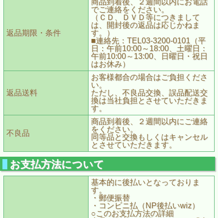
商品到着後、２週間以内にお電話
でご連絡をください。
（ＣＤ、ＤＶＤ等につきまして
は、開封後の返品は応じかねま
返品期限・条件
す。）
■連絡先：TEL03-3200-0101（平
日：午前10:00～18:00、土曜日：
午前10:00～13:00、日曜日・祝日
はお休み）
お客様都合の場合はご負担くださ
い。
返品送料
ただし、不良品交換、誤品配送交
換は当社負担とさせていただきま
す。
商品到着後、２週間以内にご連絡
をください。
不良品
同等品と交換もしくはキャンセル
とさせていただきます。
お支払方法について
基本的に後払いとなっておりま
す。
・郵便振替
・コンビニ払（NP後払いwiz）
○このお支払方法の詳細