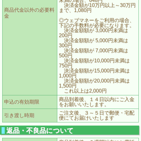
未満の場合、648円
決済金額が10万円以上～30万円
商品代金以外の必要料
まで、1,080円
金
◎ウェブマネーをご利用の場合、
下記の手数料が必要になります。
決済金額額が 3,000円未満は
200円
決済金額額が 5,000円未満は
300円
決済金額額が 7,000円未満は
500円
決済金額額が10,000円未満は
750円
決済金額額が15,000円未満は
1,000円
決済金額額が20,000円未満は
1,500円
これ以上は2,000円
商品到着後、１４日以内にご入金
申込の有効期限
をお願いいたします。
ご注文後、３～５日で郵便・宅配
引き渡し時期
便にてお届けいたします
返品・不良品について