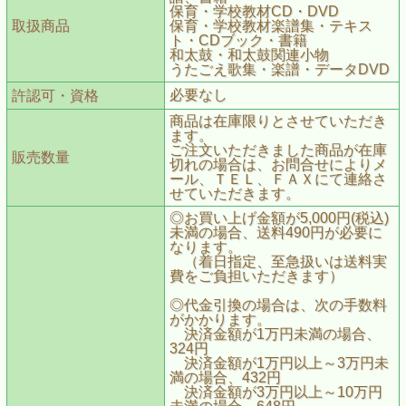
保育・学校教材CD・DVD
取扱商品
保育・学校教材楽譜集・テキス
ト・CDブック・書籍
和太鼓・和太鼓関連小物
うたごえ歌集・楽譜・データDVD
必要なし
許認可・資格
商品は在庫限りとさせていただき
ます。
ご注文いただきました商品が在庫
販売数量
切れの場合は、お問合せによりメ
ール、ＴＥＬ、ＦＡＸにて連絡さ
せていただきます。
◎お買い上げ金額が5,000円(税込)
未満の場合、送料490円が必要に
なります。
（着日指定、至急扱いは送料実
費をご負担いただきます）
◎代金引換の場合は、次の手数料
がかかります。
決済金額が1万円未満の場合、
324円
決済金額が1万円以上～3万円未
満の場合、432円
決済金額が3万円以上～10万円