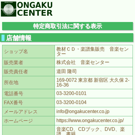
特定商取引法に関する表示
店舗情報
教材ＣＤ・楽譜集販売 音楽セン
ショップ名
ター
株式会社 音楽センター
販売業者
道田 隆司
販売責任者
169-0072 東京都 新宿区 大久保 2-
所在地
16-36
03-3200-0101
電話番号
03-3200-0104
FAX番号
info@ongakucenter.co.jp
メールアドレス
https://www.ongakucenter.co.jp/
ホームページ
音楽CD、CDブック、DVD、楽
譜、書籍