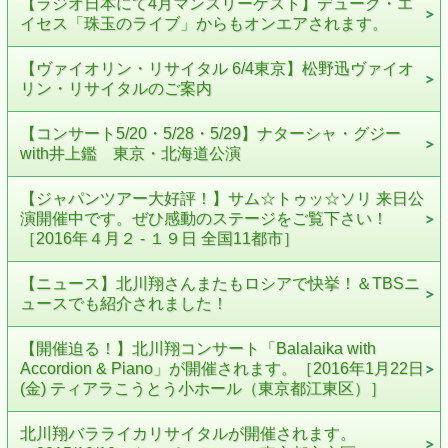
【ラジオ日本にて4月マンスリーゲスト】デューク・エ
イセス「珠玉のライブ」からもオンエアされます。
【ヴァイオリン・リサイタル 6/4東京】松野迅ヴァイオ
リン・リサイタルのご案内
【コンサート5/20・5/28・5/29】ナターシャ・グジー
with井上鑑 東京・北海道公演
【ジャパンツアー大好評！】サム☆トゥッ☆ソリ 来日公
演開催中です。ぜひ感動のステージをご覧下さい！
［2016年４月２ - １９日 全国11都市］
【ニュース】北川翔さんまたもロシアで快挙！＆TBSニ
ュースでも紹介されました！
【開催迫る！】北川翔コンサート「Balalaika with
Accordion & Piano」が開催されます。［2016年1月22日
(金) ティアラこうとう小ホール（東京都江東区）］
北川翔バラライカリサイタルが開催されます。