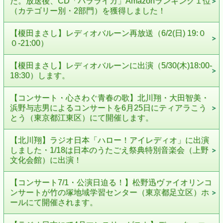
た。放送後、CD「バラライカ」Amazonランキング１位
（カテゴリー別・2部門）を獲得しました！
【榎田まさし】レディオバルーン再放送（6/2(日) 19:０
０-21:00）
【榎田まさし】レディオバルーンに出演（5/30(木)18:00-
18:30）します。
【コンサート・心さわぐ青春の歌】北川翔・大田智美・
浜野与志男によるコンサートを6月25日にティアラこう
とう（東京都江東区）にて開催します。
【北川翔】ラジオ日本「ハロー！アイレディオ」に出演
しました・1/18は日本のうたごえ祭典特別音楽会（上野
文化会館）に出演！
【コンサート7/1・公演日迫る！】松野迅ヴァイオリンコ
ンサートが竹の塚地域学習センター（東京都足立区）ホ
ールにて開催されます。