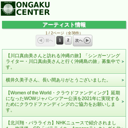
アーティスト情報
1 / 2ページ（全38件）
1
2
前へ
次へ
【川口真由美さんと訪れる沖縄の旅】「シンガーソング
ライター・川口真由美さんと行く沖縄島の旅」募集中で
す。
横井久美子さん、長い間ありがとうございました。
【Women of the World・クラウドファンディング】延期
になったWOWジャパンツアー公演を2021年に実現する
ためにクラウドファンディングのご協力をお願いしま
す。
【北川翔・バラライカ】NHKニュースで紹介されまし