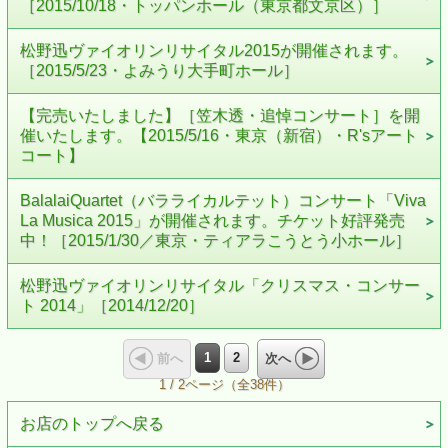
［2015/10/18・トッパンホール（東京都文京区）］
松野迅ヴァイオリンリサイタル2015が開催されます。
［2015/5/23・よみうり大手町ホール］
【完売いたしました】［笠木透・追悼コンサート］を開
催いたします。【2015/5/16・東京（新宿）・R'sアート
コート】
BalalaiQuartet（バラライカルテット）コンサート「Viva
La Musica 2015」が開催されます。チケット好評発売
中！［2015/1/30／東京・ティアラこうとう小ホール］
松野迅ヴァイオリンリサイタル「クリスマス・コンサー
ト 2014」［2014/12/20］
1
2
前へ
次へ
1 / 2ページ（全38件）
お店のトップへ戻る