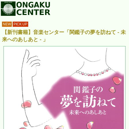
NEW
PICK UP
【新刊書籍】音楽センター「関鑑子の夢を訪ねて - 未
来へのあしあと - 」