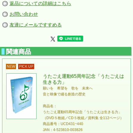
◆高まるうたごえとさしせまる任務（1954年5月）
返品についての詳細はこちら
◆「日本のうたごえ」きのう・きょう・あす（1956年4月）
◆第１回創作活動者会議でのあいさつ（1962年4月1日）
お問い合わせ
◆中央合唱団の今日の任務（1971年2月8日）
■商品情報
友達にメールですすめる
商品名：【新刊書籍】音楽センター「関鑑子の夢を訪ねて -
未来へのあしあと - 」
商品番号：B5940
サイズ：A5判 168項
ISBN：978-4-910226-12-5
関連商品
JAN：4523810004861
発売日：2023年６月３０日
NEW
PICK UP
うたごえ運動65周年記念「うたごえは
生きる力」
願いを 希望を 歌を 未来へ
音と映像で綴る創造の歴史
商品名：
うたごえ運動65周年記念「うたごえは生きる力」
（DVD５枚組／CD５枚組／資料集 全112ページ）
商品番号：UCD431~440
JAN：4-523810-003826