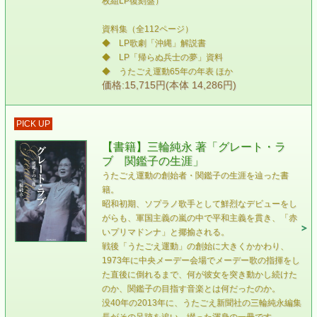
枚組LP復刻盤）
資料集（全112ページ）
◆ LP歌劇「沖縄」解説書
◆ LP「帰らぬ兵士の夢」資料
◆ うたごえ運動65年の年表 ほか
価格:15,715円(本体 14,286円)
PICK UP
【書籍】三輪純永 著「グレート・ラ
ブ 関鑑子の生涯」
うたごえ運動の創始者・関鑑子の生涯を辿った書
籍。
昭和初期、ソプラノ歌手として鮮烈なデビューをし
がらも、軍国主義の嵐の中で平和主義を貫き、「赤
いプリマドンナ」と揶揄される。
戦後「うたごえ運動」の創始に大きくかかわり、
1973年に中央メーデー会場でメーデー歌の指揮をし
た直後に倒れるまで、何が彼女を突き動かし続けた
のか、関鑑子の目指す音楽とは何だったのか。
没40年の2013年に、うたごえ新聞社の三輪純永編集