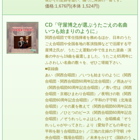
長がその足跡を追い、綴った渾身の一冊です。
価格:1,676円(本体 1,524円)
CD「守屋博之が選ぶうたごえの名曲
いつも始まりのように」
関西合唱団で常任指揮者を務めるほか、日本のうた
ごえ合唱団や全国各地の客演指揮などで活躍する守
屋博之氏が、うたごえ運動の中で生まれた楽曲・演
奏の中から19曲を厳選しました。うたごえ65周年に
ふさわしい名曲の数々を、ぜひご堪能下さい。
■収録曲
あい（関西合唱団）／いつも始まりのように（関西
合唱団・関西合唱団60周年記念合唱団）／雨あがり
（関西合唱団60周年記念合唱団）／青い空は（関西
合唱団・京都ひまわり合唱団）／夜明けの歌（関西
合唱団60周年記念合唱団）／平和の子守唄（北海道
合唱団）／その夏を教えて（関西合唱団60周年記念
合唱団）／ひとつのピース（関西合唱団60周年記念
合唱団）／ぞうれっしゃよはしれ 合唱構成「ぞう
れっしゃがやってきた」より（愛知子どもの幸せと
平和を願う合唱団ほか）／三池の主婦の子守唄（中
央合唱団・職場合唱団）／未来をかけて（国鉄のう