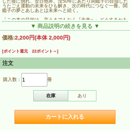
した後に倒れ、翌日他界。没50年にあたり関鑑子の目指した
うたごえ運動の未来をひも解き、次の時代につなぐ一冊。関
鑑子の夢とあしあとは未来へと続く。
「この本の目的は、言うまでもなく『未来へ』どうするかを
考える材料の一つとなることである。未来への足あと』をご
▼ 商品説明の続きを見る ▼
一緒にたどり、試行錯誤をしようではありませんか。」
（「はじめに」より）
価格:
2,200円
(本体 2,000円)
■目次
◇ 巻頭のことば 山田洋次
[ポイント還元 22ポイント～]
◇ 寄稿 岸本力／村上弦一郎／井上鑑
◇ はじめに 長久真実子
◇ インタビュー 関鑑子さんとわたし 木下そんき／浜島
注文
康弘／山本忠生／守屋博之
◇ 音楽教育の現場から 太田真季
◇ 座談会 紅ばらと駆けた日々を胸に 堀喜美代×渡辺昌子
購入数：
冊
◇ 次世代トーク うたごえに魅せられて 上田恭敬／坂本
将取／佐藤大介／橋本未緒／福島千尋／安広真理／長久真実
子／大熊啓
◇「グレート・ラブ- 関鑑子の生涯」刊行から10年 三輪純
在庫
あり
永
◇ 東大セツルメントと若き鑑子の夢 松永勇次
◇ あとがき対談 長久真実子×大熊啓
［資料］
◇関鑑子略歴
◇関鑑子の思い（著書「歌ごえに魅せられて」より再録）
◆うたごえは平和の大きな力(1953年8月）