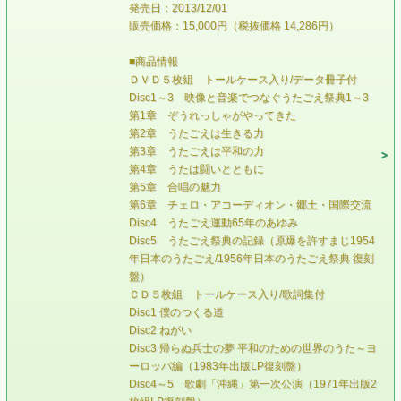
発売日：2013/12/01
販売価格：15,000円（税抜価格 14,286円）
■商品情報
ＤＶＤ５枚組 トールケース入り/データ冊子付
Disc1～3 映像と音楽でつなぐうたごえ祭典1～3
第1章 ぞうれっしゃがやってきた
第2章 うたごえは生きる力
第3章 うたごえは平和の力
第4章 うたは闘いとともに
第5章 合唱の魅力
第6章 チェロ・アコーディオン・郷土・国際交流
Disc4 うたごえ運動65年のあゆみ
Disc5 うたごえ祭典の記録（原爆を許すまじ1954
年日本のうたごえ/1956年日本のうたごえ祭典 復刻
盤）
ＣＤ５枚組 トールケース入り/歌詞集付
Disc1 僕のつくる道
Disc2 ねがい
Disc3 帰らぬ兵士の夢 平和のための世界のうた～ヨ
ーロッパ編（1983年出版LP復刻盤）
Disc4～5 歌劇「沖縄」第一次公演（1971年出版2