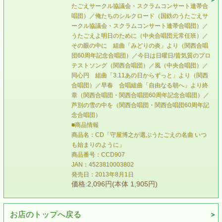
たごえサークル協議会・スクラムコンサート連帯合
唱団）／俺たちのシルクロード（国鉄のうたごえサ
ークル協議会・スクラムコンサート連帯合唱団）／
うたごえよ明日のために（中央合唱団元常任班）／
その眼の中に 組曲「みどりの炎」より（関西合唱
団60周年記念合唱団）／今日は日曜日/昔気質のプロ
テストソング（関西合唱団）／風（中央合唱団）／
同心円 組曲「3.11あの日からずっと」より（関西
合唱団）／早春 合唱組曲「自由なる朝へ」より終
章（関西合唱団・関西合唱団60周年記念合唱団）／
芦別の雪の中を（関西合唱団・関西合唱団60周年記
念合唱団）
■商品情報
商品名：CD「守屋博之が選ぶうたごえの名曲 いつ
も始まりのように」
商品番号：CCD907
JAN：4523810003802
発売日：2013年8月1日
価格:2,096円(本体 1,905円)
お店のトップへ戻る