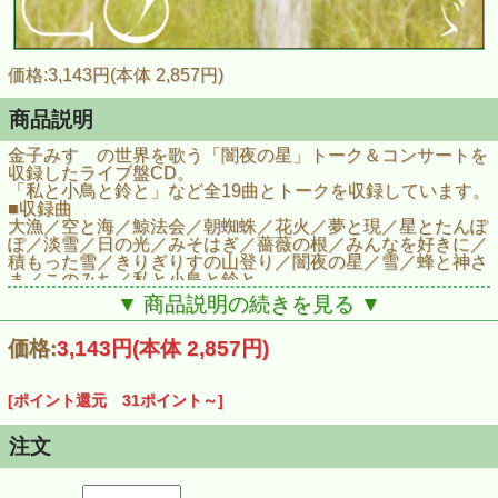
価格:3,143円(本体 2,857円)
商品説明
金子みすゞの世界を歌う「闇夜の星」トーク＆コンサートを
収録したライブ盤CD。
「私と小鳥と鈴と」など全19曲とトークを収録しています。
■収録曲
大漁／空と海／鯨法会／朝蜘蛛／花火／夢と現／星とたんぽ
ぽ／淡雪／日の光／みそはぎ／薔薇の根／みんなを好きに／
積もった雪／きりぎりすの山登り／闇夜の星／雪／蜂と神さ
ま／このみち／私と小鳥と鈴と
■商品情報
▼ 商品説明の続きを見る ▼
商品名：【CD】野田淳子「私の金子みすゞ」
商品番号：CCD844
価格:
3,143円
(本体 2,857円)
発売日：2005/11/03
JAN：4523810002324
[ポイント還元 31ポイント～]
注文