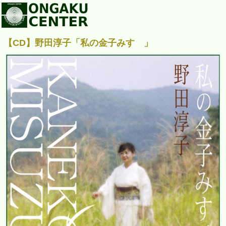
【CD】野田淳子「私の金子みすゞ」