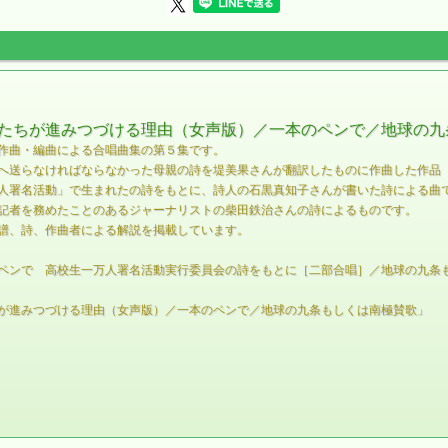
たちが進みつづける理由（女声版）／一本のペンで／地球の九
作曲・編曲による合唱曲集の第５集です。
へ送らなければならなかった母親の詩を堤美果さんが翻訳したものに作曲した作品（
人署名活動」で生まれたの詩をもとに、詩人の石黒真知子さんが書いた詩による曲
記者を務めたことのあるジャーナリストの柴田鉄治さんの詩によるものです。
譜、詩、作曲者による解説を掲載しています。
ペンで 高校生一万人署名活動実行委員会の詩をもとに［二部合唱］／地球の九条
が進みつづける理由（女声版）／一本のペンで／地球の九条もしくは南極賛歌」