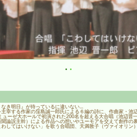
き明日』が待っているに違いない...
を主宰する作家の窪島誠一郎氏による６編の詩に、作曲家・池
トミューゼ大ホールで初演された200名を超える大合唱（池辺
新聞論説主幹）による作品への想いやユーモアを交えて創作の
こわしてはいけない」を歌う合唱団、天満敦子（ヴァイオリン