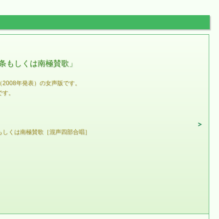
条もしくは南極賛歌」
2008年発表）の女声版です。
です。
もしくは南極賛歌［混声四部合唱］