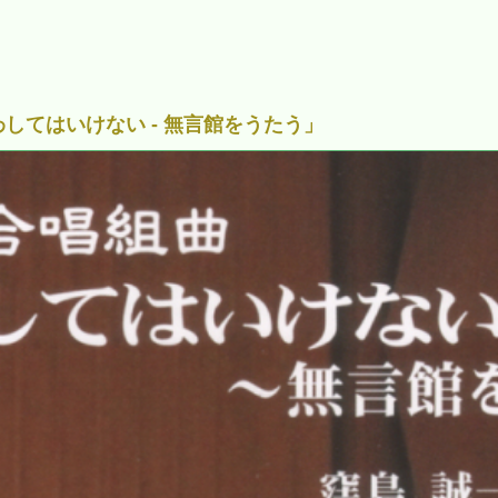
してはいけない - 無言館をうたう」