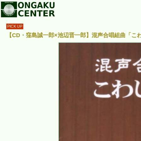
PICK UP
【CD・窪島誠一郎×池辺晋一郎】混声合唱組曲「こわ