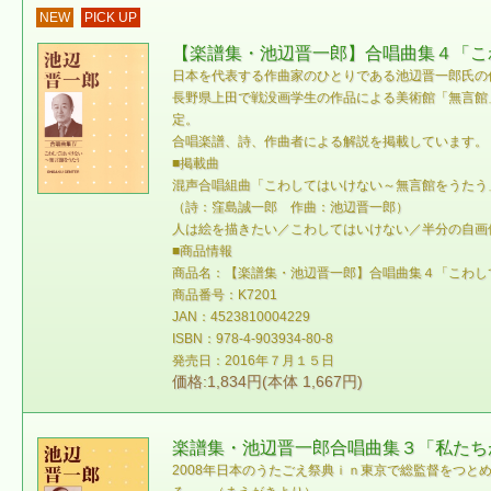
NEW
PICK UP
【楽譜集・池辺晋一郎】合唱曲集４「こわ
日本を代表する作曲家のひとりである池辺晋一郎氏の
長野県上田で戦没画学生の作品による美術館「無言館
定。
合唱楽譜、詩、作曲者による解説を掲載しています。
■掲載曲
混声合唱組曲「こわしてはいけない～無言館をうたう
（詩：窪島誠一郎 作曲：池辺晋一郎）
人は絵を描きたい／こわしてはいけない／半分の自画
■商品情報
商品名：【楽譜集・池辺晋一郎】合唱曲集４「こわし
商品番号：K7201
JAN：4523810004229
ISBN：978-4-903934-80-8
発売日：2016年７月１５日
価格:1,834円(本体 1,667円)
楽譜集・池辺晋一郎合唱曲集３「私たち
2008年日本のうたごえ祭典ｉｎ東京で総監督をつ