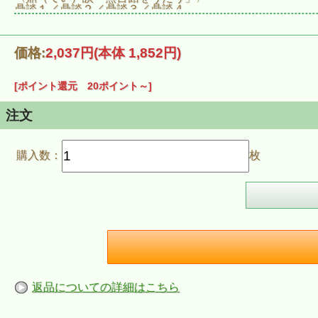
鼎談１／鼎談２／鼎談３／鼎談４
〈混声合唱組曲「こわしてはいけない - 無言館をうたう」
人は絵を描きたい／こわしてはいけない／半分の自画像／
〈ボーナストラック・フィナーレ演奏〉
価格:
2,037円
(本体 1,852円)
故郷
■商品情報
商品名：【CD・窪島誠一郎×池辺晋一郎】混声合唱組曲「こ
[ポイント還元 20ポイント～]
商品番号：CCD928
発売予定日：2016年１１月１１日
注文
購入数：
枚
返品についての詳細はこちら