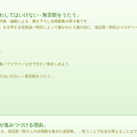
してはいけない - 無言館をうたう」
作曲・編曲による、書き下ろし合唱曲集の第４集です。
」を主宰する窪島誠一郎氏によって書かれた６篇の詩に、池辺晋一郎氏がメロディー
」
像／マフラー／なぜですか／抱きしめよう
てはいけない～無言館をうたう」
が進みつづける理由」
とめる、池辺晋一郎さんの合唱曲を集めた楽譜集。 …歌うことで社会を変えることは