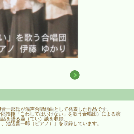
辺晋一郎氏が混声合唱組曲として発表した作品です。
晋一郎指揮「こわしてはいけない」を歌う合唱団）による演
裏話を語る鼎（てい）談を収録。
）、池辺晋一郎（ピアノ）］を収録しています。