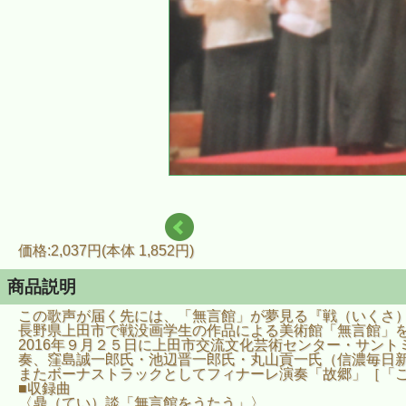
価格:2,037円(本体 1,852円)
商品説明
この歌声が届く先には、「無言館」が夢見る『戦（いくさ）な
長野県上田市で戦没画学生の作品による美術館「無言館」
2016年９月２５日に上田市交流文化芸術センター・サン
奏、窪島誠一郎氏・池辺晋一郎氏・丸山貢一氏（信濃毎日
またボーナストラックとしてフィナーレ演奏「故郷」［「
■収録曲
〈鼎（てい）談「無言館をうたう」〉