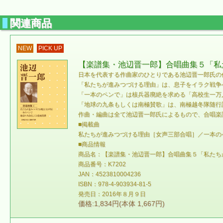
関連商品
NEW
PICK UP
【楽譜集・池辺晋一郎】合唱曲集５「私
日本を代表する作曲家のひとりである池辺晋一郎氏の
「私たちが進みつづける理由」は、息子をイラク戦争
「一本のペンで」は核兵器廃絶を求める「高校生一万
「地球の九条もしくは南極賛歌」は、南極越冬隊随行
作曲・編曲は全て池辺晋一郎氏によるもので、合唱楽
■掲載曲
私たちが進みつづける理由［女声三部合唱］／一本の
■商品情報
商品名：【楽譜集・池辺晋一郎】合唱曲集５「私たち
商品番号：K7202
JAN：4523810004236
ISBN：978-4-903934-81-5
発売日：2016年８月９日
価格:1,834円(本体 1,667円)