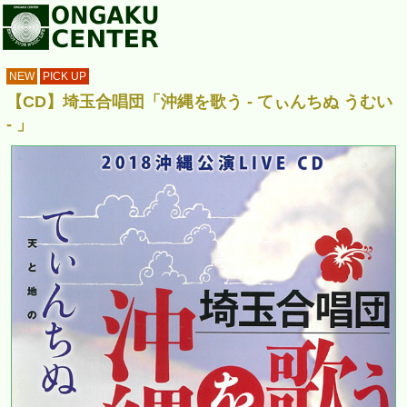
NEW
PICK UP
【CD】埼玉合唱団「沖縄を歌う - てぃんちぬ うむい
- 」