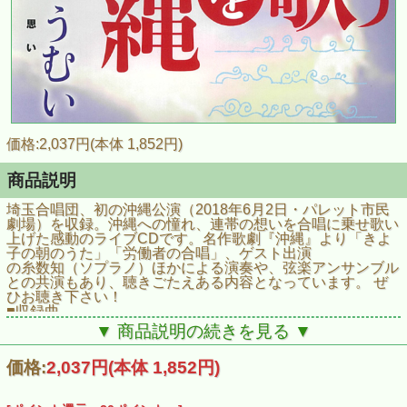
価格:2,037円(本体 1,852円)
商品説明
埼玉合唱団、初の沖縄公演（2018年6月2日・パレット市民
劇場）を収録。沖縄への憧れ、連帯の想いを合唱に乗せ歌い
上げた感動のライブCDです。名作歌劇『沖縄』より「きよ
子の朝のうた」「労働者の合唱」、ゲスト出演
の糸数知（ソプラノ）ほかによる演奏や、弦楽アンサンブル
との共演もあり、聴きごたえある内容となっています。 ぜ
ひお聴き下さい！
■収録曲
リンゴの唄／星の流れに／東京ブギウギ／若者たち／ジュゴ
▼ 商品説明の続きを見る ▼
ンの見える丘
／てぃんさぐぬ花／徳利小／なり山あやぐ／谷茶前／海より
価格:
2,037円
(本体 1,852円)
も空よりも／ソルヴェイグの歌／誰も寝てはならぬ／きよ子
の朝のうた／労働者の合唱／拝みウタ／蔦／ゆめ／人間の歌
／FURUSATO（故郷）