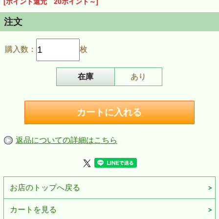
[ポイント還元 20ポイント～]
■商品情報
商品名：【CD】埼玉合唱団「沖縄を歌う - てぃんちぬ うむ
い - 」
注文
商品番号：CCD944
JAN：4523810004496
発売日：2018年10月1日
購入数：
枚
在庫
あり
返品についての詳細はこちら
お店のトップへ戻る
カートを見る