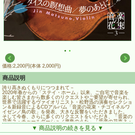
価格:2,200円(本体 2,000円)
商品説明
誇り高きぬくもりにつつまれて－
2020年春からの「ステイ・ホーム」以来、ご自宅で音楽を
楽しむ皆さまから数多くのリクエストやご要望が寄せられ、
世界で活躍するヴァイオリニスト・松野迅の演奏セレクショ
ン＆新録音によるCDアルバム「音楽の花束・チゴイネルワ
イゼン／鳥の歌」を発表、大きな反響をいただきました。
そして今春、さらに多くのリクエストをいただき、「音楽の
花束２・チャールダーシュ／廣島のうた」「音楽の花束３・
タイスの瞑想曲／夢のあとに」２タイトル同時発表いたしま
▼ 商品説明の続きを見る ▼
す。