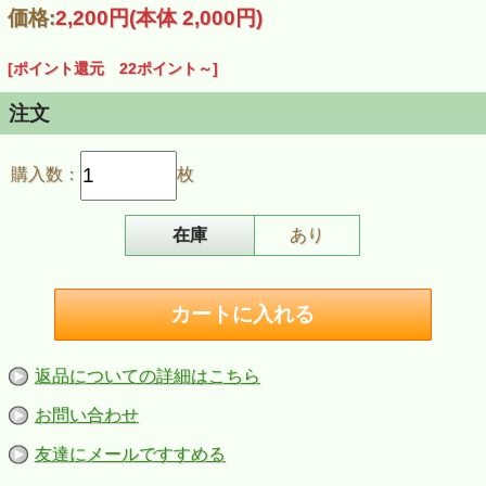
「音楽の花束３・タイスの瞑想曲／夢のあとに」は、これま
価格:
2,200円
(本体 2,000円)
でにリリースされた松野迅CDアルバムから厳選された名
曲・名演奏と新録音「林学のポートレイト ヴァイオリンと
ピアノのために（作曲：松野迅）」を束ねたアルバムです。
[ポイント還元 22ポイント～]
「わが母の教えたまいし歌」「すみれ」「ジャスミン」含
む、全14曲収録。
■収録曲
注文
メヌエット／スペイン舞曲／ジプシーの女／すみれ／タイス
の瞑想曲／夢のあとに／メロディ／わが母の教え給いし歌／
ジョスランの子守歌／ジャスミン［茉莉花］／牧歌／林学の
購入数：
枚
ポートレイト ヴァイオリンとピアノのために（第１章「て
るてる坊主」「祈り」「私は交換手」「ふるさと」 第２章
「母さんはいつも留守だった」 第３章「おくりもの」「母
さんの樹」）
在庫
あり
■商品情報
商品名：【CD】松野迅「音楽の花束３・タイスの瞑想曲／
夢のあとに」
商品番号：CCD956
JANコード：4523810004786
発売日：2022年４月15日
返品についての詳細はこちら
お問い合わせ
友達にメールですすめる