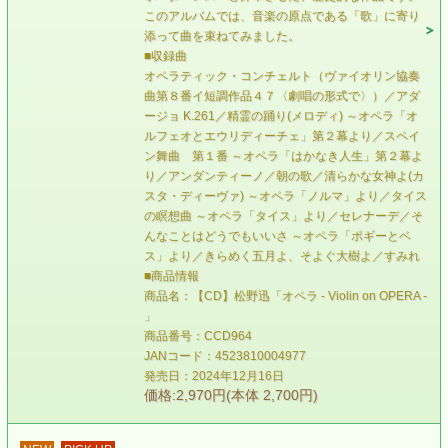
このアルバムでは、音楽の原点である「歌」に寄り
添って曲を束ねてみました。
■収録曲
オペラティック・コンチェルト（ヴァイオリン協奏
曲第８番イ短調作品４７〈劇唱の形式で〉）／アダ
ージョ K.261／精霊の踊り(メロディ) ～オペラ「オ
ルフェオとエウリディーチェ」第２幕より／スペイ
ン舞曲 第１番 ～オペラ「はかなき人生」第２幕よ
り／アンダンティーノ／朝の歌／清らかな女神よ(カ
スタ・ディーヴァ) ～オペラ「ノルマ」より／タイス
の瞑想曲 ～オペラ「タイス」より／セレナーデ／そ
んなことはどうでもいいさ ～オペラ「ポギーとベ
ス」より／きらめく五月よ、そよぐ大樹よ／すみれ
■商品情報
商品名：【CD】松野迅「オペラ - Violin on OPERA -
」
商品番号：CCD964
JANコード：4523810004977
発売日：2024年12月16日
価格:2,970円(本体 2,700円)