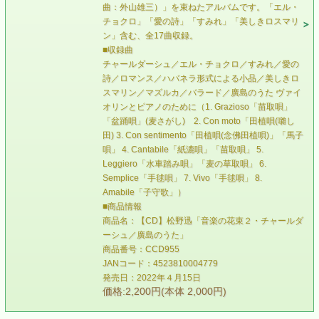
曲：外山雄三）」を束ねたアルバムです。「エル・
チョクロ」「愛の詩」「すみれ」「美しきロスマリ
ン」含む、全17曲収録。
■収録曲
チャールダーシュ／エル・チョクロ／すみれ／愛の
詩／ロマンス／ハバネラ形式による小品／美しきロ
スマリン／マズルカ／バラード／廣島のうた ヴァイ
オリンとピアノのために（1. Grazioso「苗取唄」
「盆踊唄」(麦さがし) 2. Con moto「田植唄(囃し
田) 3. Con sentimento「田植唄(念佛田植唄)」「馬子
唄」 4. Cantabile「紙漉唄」「苗取唄」 5.
Leggiero「水車踏み唄」「麦の草取唄」 6.
Semplice「手毬唄」 7. Vivo「手毬唄」 8.
Amabile「子守歌」）
■商品情報
商品名：【CD】松野迅「音楽の花束２・チャールダ
ーシュ／廣島のうた」
商品番号：CCD955
JANコード：4523810004779
発売日：2022年４月15日
価格:2,200円(本体 2,000円)