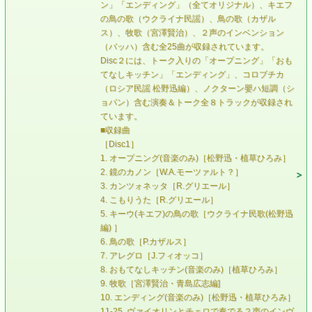
ン」「エンディング」（全てオリジナル）、キエフ
の鳥の歌（ウクライナ民謡）、鳥の歌（カザル
ス）、牧歌（宮澤賢治）、２声のインベンション
（バッハ）含む全25曲が収録されています。
Disc２には、トーク入りの「オープニング」「おも
てなしキッチン」「エンディング」、コロブチカ
（ロシア民謡 松野迅編）、ノクターン嬰ハ短調（シ
ョパン）含む演奏＆トーク全８トラックが収録され
ています。
■収録曲
［Disc1］
1. オープニング(音楽のみ)［松野迅・植草ひろみ］
2. 鏡のカノン［W.A.モーツァルト？］
3. カンツォネッタ［R.グリエール］
4. こもりうた［R.グリエール］
5. キーウ(キエフ)の鳥の歌［ウクライナ民歌(松野迅
編) ］
6. 鳥の歌［P.カザルス］
7. アレグロ［J.フィオッコ］
8. おもてなしキッチン(音楽のみ)［植草ひろみ］
9. 牧歌［宮澤賢治・青島広志編]
10. エンディング(音楽のみ)［松野迅・植草ひろみ］
11-25. ヴァイオリンとチェロで奏でる２声のインヴ