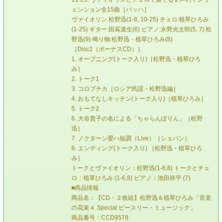
ェンション全15曲［バッハ］
ヴァイオリン:松野迅(1-8, 10-25) チェロ:植草ひろみ
(1-25) ギター:田嶌道生(6) ピアノ:永野光太郎(5, 7) 松
野迅(9) 鳴り物:松野迅・植草ひろみ(8)
［Disc2（ボーナスCD）］
1. オープニング(トーク入り)［松野迅・植草ひろ
み］
2. トーク1
3. コロブチカ［ロシア民謡・松野迅編］
4. おもてなしキッチン(トーク入り)［植草ひろみ］
5. トーク2
6. 大谷貴子の名による「ちゃらんぽりん」［松野
迅］
7. ノクターン嬰ハ短調（Live）［ショパン］
8. エンディング(トーク入り) ［松野迅・植草ひろ
み］
トークとヴァイオリン：松野迅(1-6,8) トークとチェ
ロ：植草ひろみ (1-6,8) ピアノ：池田祥平 (7)
■商品情報
商品名：【CD・２枚組】松野迅＆植草ひろみ「音楽
の花束４ Special ピースリー・ミュージック」
商品番号：CCD9578