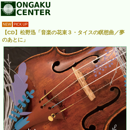
NEW
PICK UP
【CD】松野迅「音楽の花束３・タイスの瞑想曲／夢
のあとに」