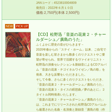
JANコード：4523810004809
発売日：2022年６月１０日
価格:2,750円(本体 2,500円)
NEW
PICK UP
【CD】松野迅「音楽の花束２・チャー
ルダーシュ／廣島のうた」
ふくよかに歴史の音がひらきます－
2020年春からの「ステイ・ホーム」以来、ご自宅で
音楽を楽しむ皆さまから数多くのリクエストやご要
望が寄せられ、世界で活躍するヴァイオリニスト・
松野迅の演奏セレクション＆新録音によるCDアルバ
ム「音楽の花束・チゴイネルワイゼン／鳥の歌」を
発表、大きな反響をいただきました。
そして今春、さらに多くのリクエストをいただき、
「音楽の花束２・チャールダーシュ／廣島のうた」
「音楽の花束３・タイスの瞑想曲／夢のあとに」２
タイトル同時発表いたします。
「音楽の花束２・チャールダーシュ／廣島のうた」
は、これまでにリリースされた松野迅CDアルバムか
ら厳選された名曲・名演奏と新録音「廣島の歌（作