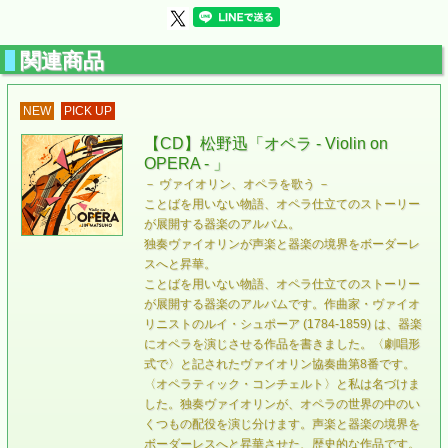
関連商品
NEW
PICK UP
【CD】松野迅「オペラ - Violin on
OPERA - 」
－ ヴァイオリン、オペラを歌う －
ことばを用いない物語、オペラ仕立てのストーリー
が展開する器楽のアルバム。
独奏ヴァイオリンが声楽と器楽の境界をボーダーレ
スへと昇華。
ことばを用いない物語、オペラ仕立てのストーリー
が展開する器楽のアルバムです。作曲家・ヴァイオ
リニストのルイ・シュポーア (1784-1859) は、器楽
にオペラを演じさせる作品を書きました。〈劇唱形
式で〉と記されたヴァイオリン協奏曲第8番です。
〈オペラティック・コンチェルト〉と私は名づけま
した。独奏ヴァイオリンが、オペラの世界の中のい
くつもの配役を演じ分けます。声楽と器楽の境界を
ボーダーレスへと昇華させた、歴史的な作品です。