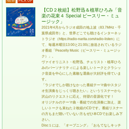
NEW
PICK UP
【CD２枚組】松野迅＆植草ひろみ「音
楽の花束４ Special ピースリー・ミュ
ージック」
2021年4月からラジオ成田の地上波（83.7MHz・千
葉県成田市）と、世界どこでも聴けるインターネッ
トラジオ（https://radio-narita.com/radio-listen）に
て、毎週木曜日13:00と21:00に放送されているラジ
オ番組「Peacelly Music（ピースリー・ミュージッ
ク）」。
ヴァイオリニスト・松野迅、チェリスト・植草ひろ
みのパーソナリティによる楽しいトークとクラシッ
ク音楽を中心にした素敵な選曲が大好評を得ていま
す。
「ラジオでしか聴けなかった番組テーマ曲やスタジ
オ生演奏をじっくり聴きたい」というリスナーから
沢山のリクエストに応え、待望の音源化です！
オリジナルのテーマ曲・番組での生演奏に加え、楽
しいトークも束ねた２枚組のCDです。番組リスナー
の方もまだ聴いていない方もぜひ本CDでお楽しみ下
さい。
Disc１には、「オープニング」「おもてなしキッチ