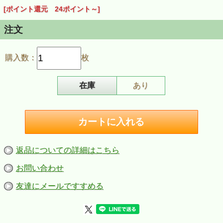
らかな微笑みに満ちていますように」（井上鑑「録音後記」
[ポイント還元 24ポイント～]
より抜粋）
戦没画学生慰霊美術館「無言館」の館主・窪島誠一郎と音楽
家・井上鑑、シンガーソングライター・普天間かおり、シン
注文
ガーソングライター・大須賀ひできによる「音楽と文学の融
合」。戦没画学生たちが残した作品に、2011年の東日本大
震災により家族や故郷をなくした人々に、繁栄と飽食を享受
購入数：
枚
し尽くし多くを失ったかもしれない私たちに…想いを寄せた
全６曲（朗読のみ作品含む）を収録。演奏メンバーには、井
上鑑（作曲・編曲、Key.、Vo.）、普天間かおり（Vo.）、大
須賀ひでき（Vo.）に加え、今剛(Gt.)、三沢またろう
在庫
あり
（Per.）、関谷友貴（Ba.）、マレー飛鳥（Vn.）といった一
流ミュージシャンが参加しているのも魅力です。美しく、儚
く、強く、やるせない…想いを紡いだ６篇の共鳴が、「音楽
×文学」の地平を拓く。
戦没画学生慰霊美術館「無言館」について
1997年5月1日長野県上田市の郊外に私設美術館「信濃デッ
サン館」の分館として開館。太平洋戦争あるいは日中戦争に
よって画家への夢を断たれ、戦場のツユと消えた画学生たち
返品についての詳細はこちら
がのこした作品と、生前のかれらの青春の息吹をつたえる
数々の遺品、資料などが保存、展示されている。
お問い合わせ
■収録曲
鳥の歌（ピアノ：井上鑑）／この道には（ヴォーカル：普天
間かおり） ／モノローグ「浪江」の海 （朗読：窪島誠一
友達にメールですすめる
郎）／枯れない花となって（ヴォーカル：井上鑑）／忘れら
れたトランク（ヴォーカル：大須賀ひでき）／海よ哭け（朗
読：窪島誠一郎 ピアノ：井上鑑）
■商品情報