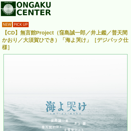
NEW
PICK UP
【CD】無言館Project（窪島誠一郎／井上鑑／普天間
かおり／大須賀ひでき）「海よ哭け」［デジパック仕
様］