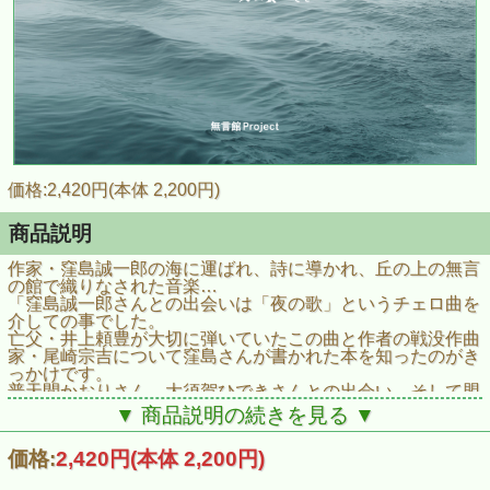
価格:2,420円(本体 2,200円)
商品説明
作家・窪島誠一郎の海に運ばれ、詩に導かれ、丘の上の無言
の館で織りなされた音楽…
「窪島誠一郎さんとの出会いは「夜の歌」というチェロ曲を
介しての事でした。
亡父・井上頼豊が大切に弾いていたこの曲と作者の戦没作曲
家・尾崎宗吉について窪島さんが書かれた本を知ったのがき
っかけです。
普天間かおりさん、大須賀ひできさんとの出会い、そして盟
友と呼ぶべき演奏家達の才能によって織りなされた音楽は
▼ 商品説明の続きを見る ▼
「懐かしくて新しい」と思えるものとなりました。
朗読のバックに流れている波のSEは福島の海辺で今作品の
価格:
2,420円
(本体 2,200円)
ために実際に録音されたものです。そこには音楽と言葉とひ
とをつなぐ太古からの物語が聴き取れます。物語の終章が安