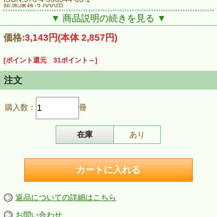
販売価格:3,000円
▼ 商品説明の続きを見る ▼
■収録曲
きらきら星／森のくまさん／さんぽ／春の小川／たんぽぽ／
価格:
3,143円
(本体 2,857円)
たなばたさま／里の秋／きよしこの夜／明日があるさ／涙そ
うそう／いつも何度でも／世界に一つだけの花／ハッピー・
アイランド／エーデルワイス／茶色の小びん／パフ／カント
[ポイント還元 31ポイント～]
リー・ロード／オーラ・リー／威風堂々 第1番より／小さな
世界
注文
購入数：
冊
在庫
あり
返品についての詳細はこちら
お問い合わせ