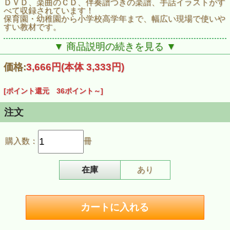
ＤＶＤ、楽曲のＣＤ、伴奏譜つきの楽譜、手話イラストがす
べて収録されています！
保育園・幼稚園から小学校高学年まで、幅広い現場で使いや
すい教材です。
商品番号:DVK303
▼ 商品説明の続きを見る ▼
JAN:4523810003154
ISBN:978-4-903934-22-8
価格:
3,666円
(本体 3,333円)
発売日:2009年12月1日
■収録曲
[ポイント還元 36ポイント～]
青い空に絵をかこう／旅立ちの日に／グッデーグッバイ／す
てきな友だち／あの青い空のように／世界中の子どもたちが
／勇気１００％／BELIEVE／じゃあね／LET’S GO!いいこと
注文
あるさ―GO WEST―／WAになっておどろう―ILE AIYE―
／いつも何度でも
購入数：
冊
在庫
あり