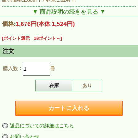
■掲載曲
▼ 商品説明の続きを見る ▼
だいだいだいぼうけんのうた／そらまめにはそらがある／崖
の上のポニョ／スマイル音頭／かさぶたぶたぶ／どんなとき
価格:
1,676円
(本体 1,524円)
も。／じゅげむ じゅげむ／らーめん～「エーメン」より／
シュワッときます～「諸人こぞりて」より／ボディパーカッ
ション／TRYトライ／DabidubaDubiduba／Across the
[ポイント還元 16ポイント～]
Road／空の文字
注文
購入数：
冊
在庫
あり
返品についての詳細はこちら
お問い合わせ