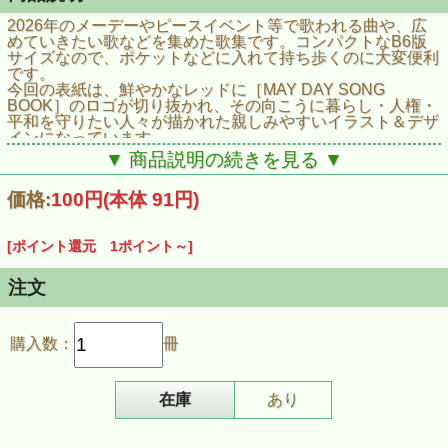
2026年のメーデーやピースイベント等で歌われる曲や、広
めていきたい歌などを集めた歌集です。コンパクトなB6版
サイズなので、ポケットなどに入れて持ち歩くのに大変便利
です。
今回の表紙は、鮮やかなレッドに［MAY DAY SONG
BOOK］のロゴが切り抜かれ、その向こうに暮らし・人権・
平和を守りたい人々が描かれた親しみやすいイラスト＆デザ
インになっています。
「がんばろう」「インターナショナル」「心つなごう」など
▼ 商品説明の続きを見る ▼
のメーデーやピースイベントでの定番曲に加え、日本原水爆
被害者団体協議会のノーベル平和賞受賞を機に世界に向け歌
価格:
100円
(本体 91円)
い続けたい「青い空は」、今もロシアの軍事侵攻が続くウク
ライナ、イスラエルによる残虐行為が続くガザで戦火に巻き
込まれる人々・子供たちに思いを寄せて歌いたい「約束の
[ポイント還元 1ポイント～]
歌」、2026年日本のうたごえ祭典が開催される長野で創作
された「山からの贈り物」など、様々な場面で歌える曲を集
めました。全20曲掲載。各曲の解説も掲載しています。
注文
また、今回は見開きページに［メーデーの歴史・豆知識（カ
ラー刷）］を掲載し、世界の人々が作り上げてきたメーデー
の歴史についての学びもあり、大変充実しています。
購入数：
冊
ぜひ人数分を準備して、歌い広げていきましょう！
■掲載曲
がんばろう（歌詞＆コード）／晴れた五月（歌詞＆コード）
／インターナショナル（歌詞＆コード）／闘うわれら（歌詞
在庫
あり
＆コード）／約束のうた（歌詞＆コード）／国のすみずみか
ら(楽譜) ／心つなごう（歌詞＆コード）／沖縄を返せ（歌詞
＆コード）／青い空は(歌詞＆コード) ／そんな町を（歌詞＆