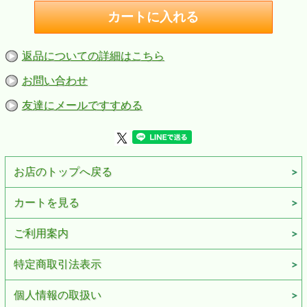
コード）／憲法九条、五月晴れ（歌詞＆コード）／人間の歌
（歌詞＆コード）／未来をかけて（歌詞＆コード）／勝利の
朝を信じて(楽譜) ／あなたが夜明けをつげる子どもたち（歌
詞＆コード）／もう一人行進曲（歌詞＆コード）／人として
(楽譜) ／全国一律！サンバDEサイチン（楽譜）／山からの
返品についての詳細はこちら
贈り物(楽譜) ／世界をつなげ花の輪に(楽譜)
■商品情報
お問い合わせ
商品名：【ポケット歌集】2026メーデー歌集「MAY DAY
SONG BOOK」
商品番号：K72026
友達にメールですすめる
発売日：2026年1月5日
お店のトップへ戻る
カートを見る
ご利用案内
特定商取引法表示
個人情報の取扱い