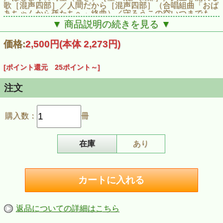
歌［混声四部］／人間だから［混声四部］（合唱組曲「おば
あちゃんから孫たちへ」終曲）／守ろうこの空いつまでも
［混声四部］（「核をなくして笑顔をまもる歌」入選作）／
▼ 商品説明の続きを見る ▼
願いの木［混声四部］／生命誕生［混声四部］／約束のうた
［混声四部］／子どもの大空［混声四部］／辺野古崎の風に
価格:
2,500円
(本体 2,273円)
吹かれ［混声四部］／自由よ! ［ソロ・混声四部］／ひまわ
りに希望たくして［混声四部］／Happiness［混声四部］／
野口雨情メドレー~野口雨情の詩による曲たち~ (七つの子・
[ポイント還元 25ポイント～]
しゃぼん玉・赤い靴・青い眼の人形・船頭小唄・証城寺の狸
囃子) ［混声四部・子どもたち］／白百合の花が咲く頃［混
声四部］／水色のワルツ［女声合唱］ ／その手の中に［混
注文
声四部］／美らうた［混声四部］／涙をこえて［混声四部］
／みんなのうた(無伴奏版) ［混声四部］
■商品情報
購入数：
冊
商品名：【合唱楽譜集】小林康浩作品集「白鳥の歌」
商品番号：K7219
ISBN：978-4-910226-04-0
発売日：2021年９月２５日
在庫
あり
返品についての詳細はこちら