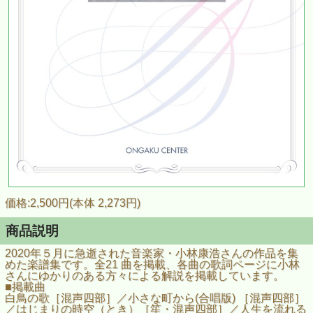
価格:2,500円(本体 2,273円)
商品説明
2020年５月に急逝された音楽家・小林康浩さんの作品を集
めた楽譜集です。全21 曲を掲載、各曲の歌詞ページに小林
さんにゆかりのある方々による解説を掲載しています。
■掲載曲
白鳥の歌［混声四部］／小さな町から(合唱版) ［混声四部］
／はじまりの時空（とき）［笙・混声四部］／人生を流れる