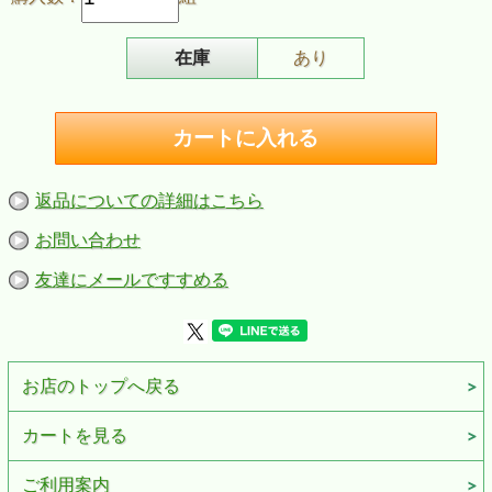
／ちいさい秋みつけた／月見草の花／月の沙漠／夏の思い出
／花の街／花のまわりで／春の唄／待ちぼうけ／雪の降る街
を／ゆりかご／忘れな草をあなたに
在庫
あり
Disc３ 愛の讃歌
愛の讃歌／赤いサラファン／家路／エーデルワイス／大きな
古時計／カチューシャ／禁じられた遊び／金髪のジェニー／
峠のわが家／ともしび／トロイカ／七里ヶ浜の哀歌（真白き
富士の根）／懐かしきケンタッキーの我が家／懐かしのヴァ
ージニア／冬の星座／星の界／ホフマンの舟歌／山のロザリ
ア／夢路より（夢見る人）／旅愁
返品についての詳細はこちら
Disc４ アヴェ・マリア
お問い合わせ
アヴェ・マリア／アニー・ローリー／故郷の空／故郷を離る
る歌／シューベルトの子守歌／庭の千草／野ばら（ウェルナ
ー）／埴生の宿／菩提樹／ロンドンデリーの歌／ローレライ
友達にメールですすめる
／野ばら（シューベルト）／雨にぬれても／虹の彼方に／雨
に唄えば／チキチキ・バンバン／ドレミのうた／サウンド・
オブ・ミュージック／ホワイト・クリスマス／星に願いを
Disc５ 千の風になって
千の風になって／あの素晴しい愛をもう一度／翼をください
お店のトップへ戻る
／この広い野原いっぱい／四季の歌／なごり雪／卒業写真／
花(すべての人の心に花を)／時代／世界に一つだけの花／お
カートを見る
もいでのアルバム／また君に恋してる／夢をあきらめないで
／見上げてごらん夜の星を／今日の日はさようなら／涙そう
そう／島唄／さとうきび畑／夜空ノムコウ／アメイジング・
ご利用案内
グレイス