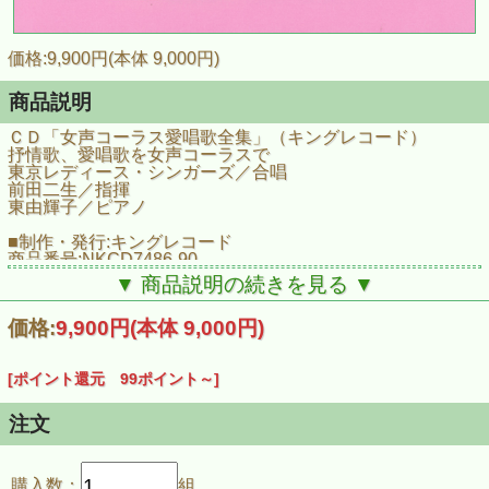
価格:9,900円(本体 9,000円)
商品説明
ＣＤ「女声コーラス愛唱歌全集」（キングレコード）
抒情歌、愛唱歌を女声コーラスで
東京レディース・シンガーズ／合唱
前田二生／指揮
東由輝子／ピアノ
■制作・発行:キングレコード
商品番号:NKCD7486-90
JAN:4988003420352
▼ 商品説明の続きを見る ▼
発売日:2012/02/21
販売価格\9,450 (税抜き\9,000)
価格:
9,900円
(本体 9,000円)
Disc1 赤とんぼ
赤とんぼ／朧月夜／かなりや／荒城の月／この道／さくらさ
[ポイント還元 99ポイント～]
くら／叱られて／十五夜お月さん／早春賦／夏は来ぬ／花／
花嫁人形／浜千鳥／浜辺の歌／故郷／ペチカ／椰子の実／夕
焼小焼／揺籠のうた／宵待草
注文
Disc２ あざみの歌
あざみの歌／いい日旅立ち／五木の子守唄／かあさんの歌／
購入数：
組
落葉松／川の流れのように／秋桜／さくら貝の歌／少年時代