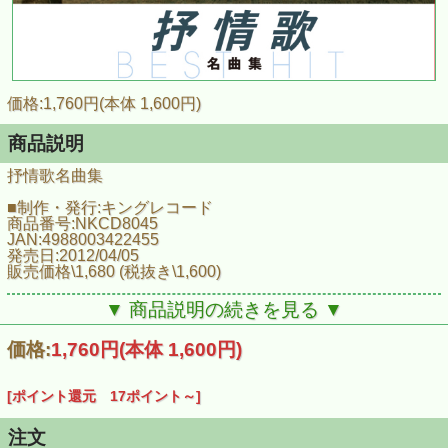
価格:1,760円(本体 1,600円)
商品説明
抒情歌名曲集
■制作・発行:キングレコード
商品番号:NKCD8045
JAN:4988003422455
発売日:2012/04/05
販売価格\1,680 (税抜き\1,600)
■収録曲
▼ 商品説明の続きを見る ▼
四季の歌／芹洋子
花／倍賞千恵子
価格:
1,760円
(本体 1,600円)
浜辺の歌／真理ヨシコ
知床旅情／芹洋子
北上夜曲／ダークダックス
[ポイント還元 17ポイント～]
あざみの歌／倍賞千恵子
南国土佐を後にして／ペギー葉山
ちいさい秋みつけた／ボニージャックス
注文
故郷／ヴォーチェ・アンジェリカ