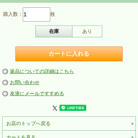
雪の降る街を／ダークダックス
忘れな草をあなたに／梓みちよ
購入数：
枚
さくら貝の歌／倍賞千恵子
在庫
あり
返品についての詳細はこちら
お問い合わせ
友達にメールですすめる
お店のトップへ戻る
カートを見る