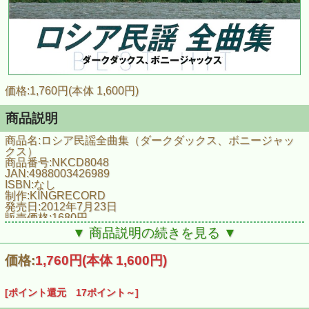
価格:1,760円(本体 1,600円)
商品説明
商品名:ロシア民謡全曲集（ダークダックス、ボニージャッ
クス）
商品番号:NKCD8048
JAN:4988003426989
ISBN:なし
制作:KINGRECORD
発売日:2012年7月23日
販売価格:1680円
▼ 商品説明の続きを見る ▼
■収録曲
ヴォルガの舟唄／赤いサラファン／トロイカ／ステンカ・ラ
価格:
1,760円
(本体 1,600円)
ージン／カリンカ／一週間／黒い瞳／アムール河の波／コサ
ックの子守唄／ポーリュシカ・ポーレ／カチューシャ／バイ
カル湖のほとり／ともしび／モスクワ郊外の夕べ／すずらん
[ポイント還元 17ポイント～]