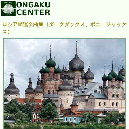
ロシア民謡全曲集（ダークダックス、ボニージャック
ス）