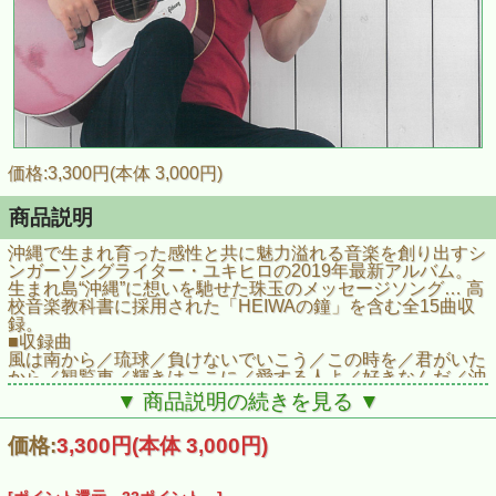
価格:3,300円(本体 3,000円)
商品説明
沖縄で生まれ育った感性と共に魅力溢れる音楽を創り出すシ
ンガーソングライター・ユキヒロの2019年最新アルバム。
生まれ島“沖縄”に想いを馳せた珠玉のメッセージソング… 高
校音楽教科書に採用された「HEIWAの鐘」を含む全15曲収
録。
■収録曲
風は南から／琉球／負けないでいこう／この時を／君がいた
から／観覧車／輝きはここに／愛する人よ／好きなんだ／沖
縄に雪が降った／HEIWAの鐘／いつもいつまでも／限りあ
▼ 商品説明の続きを見る ▼
る時間／ウチナンチュ／オジーのうた
■商品情報
価格:
3,300円
(本体 3,000円)
商品名：【CD・取扱商品】ユキヒロ・ニューアルバム「琉
球」
商品番号:OHMS3870