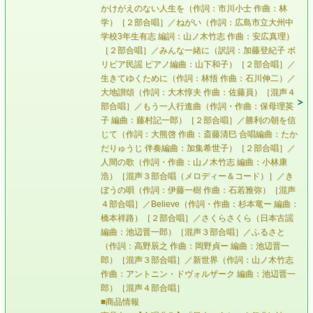
かけがえのない人生を（作詞：市川小士 作曲：林
学）［２部合唱］／ねがい（作詞：広島市立大州中
学校3年生有志 編詞：山ノ木竹志 作曲：安広真理）
［２部合唱］／みんな一緒に（訳詞：加藤登紀子 ボ
リビア民謡 ピアノ編曲：山下和子）［２部合唱］／
生きてゆくために（作詞：林悟 作曲：石川伸二）／
大地讃頌（作詞：大木惇夫 作曲：佐藤員）［混声４
部合唱］／もう一人行進曲（作詞・作曲：保母理英
子 編曲：藤村記一郎）［２部合唱］／勝利の朝を信
じて（作詞：大熊啓 作曲：斎藤清巳 合唱編曲：たか
だりゅうじ 伴奏編曲：加集希世子）［２部合唱］／
人間の歌（作詞・作曲：山ノ木竹志 編曲：小林康
浩）［混声３部合唱（メロディー＆コード）］／き
ぼうの唄（作詞：伊藤一樹 作曲：石若雅弥）［混声
４部合唱］／Believe（作詞・作曲：杉本竜ー 編曲：
橋本祥路）［２部合唱］／さくらさくら（日本古謡
編曲：池辺晋一郎）［混声３部合唱］／ふるさと
（作詞：高野辰之 作曲：岡野貞ー 編曲：池辺晋一
郎）［混声３部合唱］／新世界（作詞：山ノ木竹志
作曲：アントニン・ドヴォルザーク 編曲：池辺晋一
郎）［混声４部合唱］
■商品情報