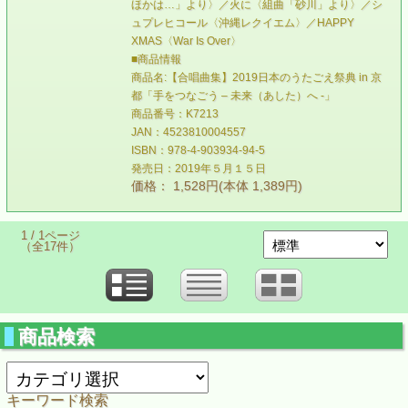
ほかは…」より〉／火に〈組曲「砂川」より〉／シ
ュプレヒコール〈沖縄レクイエム〉／HAPPY
XMAS〈War Is Over〉
■商品情報
商品名:【合唱曲集】2019日本のうたごえ祭典 in 京
都「手をつなごう – 未来（あした）へ -」
商品番号：K7213
JAN：4523810004557
ISBN：978-4-903934-94-5
発売日：2019年５月１５日
価格： 1,528円(本体 1,389円)
1 / 1ページ
（全17件）
商品検索
キーワード検索