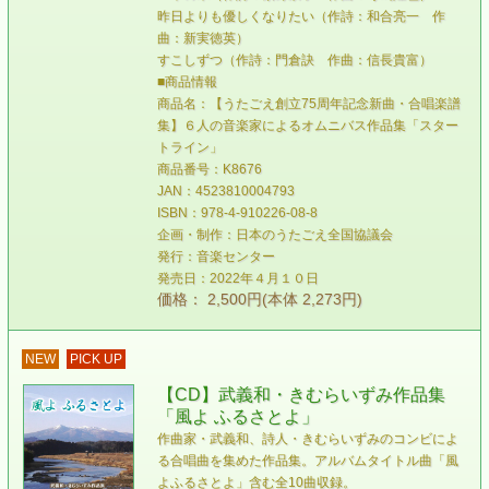
昨日よりも優しくなりたい（作詩：和合亮一 作
曲：新実徳英）
すこしずつ（作詩：門倉訣 作曲：信長貴富）
■商品情報
商品名：【うたごえ創立75周年記念新曲・合唱楽譜
集】６人の音楽家によるオムニバス作品集「スター
トライン」
商品番号：K8676
JAN：4523810004793
ISBN：978-4-910226-08-8
企画・制作：日本のうたごえ全国協議会
発行：音楽センター
発売日：2022年４月１０日
価格： 2,500円(本体 2,273円)
NEW
PICK UP
【CD】武義和・きむらいずみ作品集
「風よ ふるさとよ」
作曲家・武義和、詩人・きむらいずみのコンビによ
る合唱曲を集めた作品集。アルバムタイトル曲「風
よふるさとよ」含む全10曲収録。