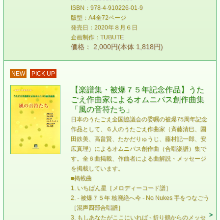
ISBN：978-4-910226-01-9
版型：A4全72ページ
発売日：2020年８月６日
企画制作：TUBUTE
価格： 2,000円(本体 1,818円)
NEW
PICK UP
【楽譜集・被爆７５年記念作品】うた
ごえ作曲家によるオムニバス創作曲集
「風の音符たち」
日本のうたごえ全国協議会の委嘱の被爆75周年記念
作品として、６人のうたごえ作曲家（斉藤清巳、園
田鉄美、高畠賢、たかだりゅうじ、藤村記一郎、安
広真理）によるオムニバス創作曲（合唱楽譜）集で
す。全６曲掲載、作曲者による曲解説・メッセージ
を掲載しています。
■掲載曲
1. いちばん星［メロディーコード譜］
2. - 被爆７５年 核廃絶へ今 - No Nukes 手をつなごう
［混声四部合唱譜］
3. もしあなたがここにいれば - 折り鶴からのメッセ