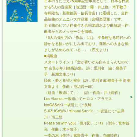
日本のうたごえ75周年記念事業として、日本を代表
する6人の音楽家［池辺晋一郎・井上鑑・木下牧子・
寺嶋陸也・新実徳英・信長貴富］に委嘱した、全作
品新曲のオムニバス作品集（合唱楽譜集）です。
全８曲のピアノ伴奏付き合唱楽譜および曲解説・作
曲者からのメッセージを掲載。
『6人の先生方の「作品」には、不条理なる時代への
静かなる抗いがにじみ出ており、運動への大きな励
ましが込められている－』（序文より）
■掲載曲
スタートライン（『空が青いから白をえらんだので
す 奈良少年刑務所詩集』 詩：受刑者 編：寮美千
子 新潮文庫より）
ゆめ・夢と希望と挫折（詩：受刑者編:寮美千子 新潮
文庫より 作曲：池辺晋一郎）
〈組曲「坂道にて」〉 （詩・作曲：井上鑑作）
Los Alamos 一坂道にて〜ロス・アラモス
NAGASAKI 一坂道にて~長崎
SHIZUGAWA / Minami Sanriku_一坂道にて~志津
川・南三陸
Peace be with you(「樹形図」より) （作詩：宮本益
光 作曲：木下牧子）
一本の木（作詩：紫野京子 作曲：寺嶋陸也）