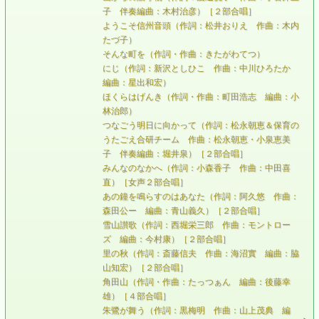
子 伴奏編曲：木村治彦）［２部合唱］
ようこそ信州音頭（作詞：松井おりえ 作曲：木内
たづ子）
そんな町を（作詞・作曲：きたがわてつ）
にじ（作詞：新沢としひこ 作曲：中川ひろたか
編曲：星出和宏）
ほくらはげんき（作詞・作曲：町田浩志 編曲：小
林治郎）
つなごう明日に向かって（作詞：松永朝恵＆保育の
うたごえ合研チーム 作曲：松永朝恵・小泉恵美
子 伴奏編曲：堀井泉）［２部合唱］
みんなのなかへ（作詞：小森香子 作曲：中田喜
直）［女声２部合唱］
あの鐘を鳴らすのはあなた（作詞：阿久悠 作曲：
森田公ー 編曲：青山義久）［２部合唱］
雪山讃歌（作詞：西堀栄三郎 作曲：モントロー
ズ 編曲：今村康）［２部合唱］
里の秋（作詞：斎藤信夫 作曲：海沼實 編曲：脇
山知宏）［２部合唱］
角田山（作詞・作曲：たっつぁん 編曲：後藤幸
雄）［４部合唱］
朱鷺が舞う（作詞：黒梅明 作曲：山上茂典 編