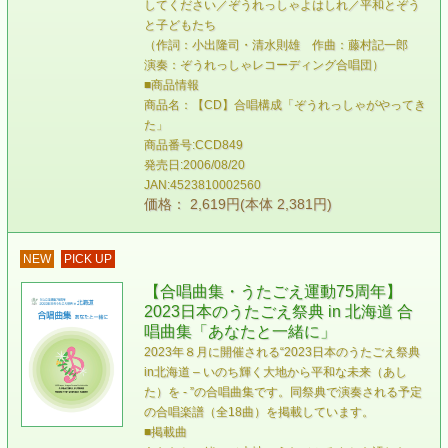
してください／ぞうれっしゃよはしれ／平和とぞう
と子どもたち
（作詞：小出隆司・清水則雄 作曲：藤村記一郎
演奏：ぞうれっしゃレコーディング合唱団）
■商品情報
商品名：【CD】合唱構成「ぞうれっしゃがやってき
た」
商品番号:CCD849
発売日:2006/08/20
JAN:4523810002560
価格： 2,619円(本体 2,381円)
NEW
PICK UP
【合唱曲集・うたごえ運動75周年】
2023日本のうたごえ祭典 in 北海道 合
唱曲集「あなたと一緒に」
2023年８月に開催される“2023日本のうたごえ祭典
in北海道 – いのち輝く大地から平和な未来（あし
た）を - ”の合唱曲集です。同祭典で演奏される予定
の合唱楽譜（全18曲）を掲載しています。
■掲載曲