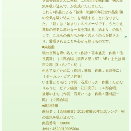
を信長貴富さんに依頼、このたび委嘱作品「朝の空
気を吸い込んで」が完成いたしました。
これら4作品による『被爆・戦後80年記念作品集 朝
の空気を吸い込んで』を出版することになりまし
た。「朝」は「始まり」のイメージです。うたごえ
運動の歴史に新たな一頁を加える「始まり」の歌と
して、これらの曲たちが多くの人々の心を揺さぶ
り、愛唱されることを心から願うものです。
■掲載曲
朝の空気を吸い込んで（作詩：宮本益光 作曲：信
長貴富）［２部合唱（混声２部（ST＋AB）または同
声２部（S＋A／T＋B）］
生きてゆくために（作詞：林悟 作曲：石川伸二）
［ボーカル・ピアノ伴奏］
いま君とともに（作詞：石原いっき 作曲：たかだ
りゅうじ ピアノ編曲：江口亮子）［４部合唱］
被爆のまち（作詞：石原いっき 作曲：藤村記一
郎）［２部合唱］
■商品情報
商品名：【合唱曲集】2025被爆80年記念ソング「朝
の空気を吸い込んで」
商品番号：K8686
JAN：4523810005004