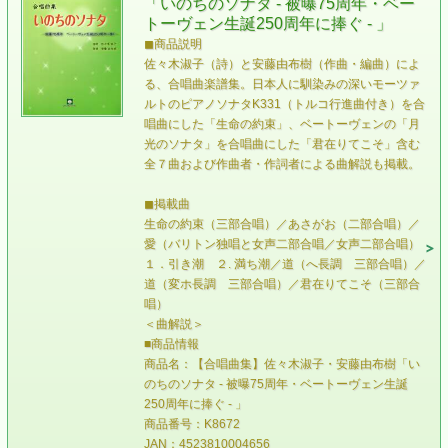
「いのちのソナタ - 被曝75周年・ベー
トーヴェン生誕250周年に捧ぐ - 」
◼商品説明
佐々木淑子（詩）と安藤由布樹（作曲・編曲）によ
る、合唱曲楽譜集。日本人に馴染みの深いモーツァ
ルトのピアノソナタK331（トルコ行進曲付き）を合
唱曲にした「生命の約束」、ベートーヴェンの「月
光のソナタ」を合唱曲にした「君在りてこそ」含む
全７曲および作曲者・作詞者による曲解説も掲載。
◼掲載曲
生命の約束（三部合唱）／あさがお（二部合唱）／
愛（バリトン独唱と女声二部合唱／女声二部合唱）
１．引き潮 ２. 満ち潮／道（へ長調 三部合唱）／
道（変ホ長調 三部合唱）／君在りてこそ（三部合
唱）
＜曲解説＞
■商品情報
商品名：【合唱曲集】佐々木淑子・安藤由布樹「い
のちのソナタ - 被曝75周年・ベートーヴェン生誕
250周年に捧ぐ - 」
商品番号：K8672
JAN：4523810004656