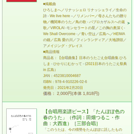
■掲載曲
ひろしまへ／リナッシェロ リナッシェライ／生命の
詩 - We live here –／リメンバー／母さんたちの贈り
物／機関車のうた／鳥の歌 - パブロカザルスへの返
歌／VIROLAI -モンセラートの星／この胸の奥深く-
We Shall Overcome -／青い空は／広島へ／HEIWA
の鐘／広島 愛の川／フィンランディア／大地讃頌／
アメイジング・グレイス
■商品情報
商品名：【合唱曲集】日本のうたごえ合唱曲集 ひろ
しま - ひかりにむかって - (2021日本のうたごえ祭典
in 広島）
JAN：4523810004687
ISBN：978-4-910226-02-6
発売日：2021年2月20日
価格： 2,000円(本体 1,818円)
【合唱用楽譜ピース】「たんぽぽ色の
春のうた」（作詞：田畑つるこ・作
曲：大西進）［三部合唱］
「このうたは、今の情勢をたんぽぽに託したもの