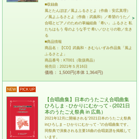
■収録曲
風とたんぽぽ／風よふるさとよ（作曲：安広真理）
／風よふるさとよ（作曲：武義和）／希望のうた／
合唱とピアノのための掌編組曲「希い」 ふるさと 私
たちはもう 母のような手で 希い／ひとりの歌／生き
る
■商品情報
商品名：【CD】武義和・きむらいずみ作品集「風よ
ふるさとよ」
商品番号：KT001（取扱商品）
発売日：2021年５月16日
価格： 1,500円(本体 1,364円)
NEW
PICK UP
【合唱曲集】日本のうたごえ合唱曲集
ひろしま - ひかりにむかって - (2021日
本のうたごえ祭典 in 広島）
2021年12月に開催される“2021日本のうたごえ祭典
inひろしま – ひかりにむかって - ”の合唱曲集です。
同祭典で演奏される主要16曲の合唱楽譜を掲載して
います。