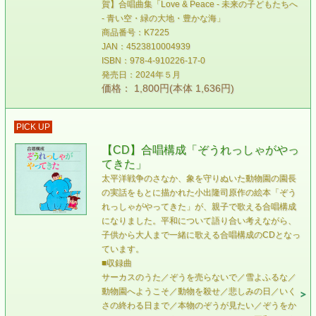
賀】合唱曲集「Love & Peace - 未来の子どもたちへ
- 青い空・緑の大地・豊かな海」
商品番号：K7225
JAN：4523810004939
ISBN：978-4-910226-17-0
発売日：2024年５月
価格： 1,800円(本体 1,636円)
PICK UP
【CD】合唱構成「ぞうれっしゃがやっ
てきた」
太平洋戦争のさなか、象を守りぬいた動物園の園長
の実話をもとに描かれた小出隆司原作の絵本「ぞう
れっしゃがやってきた」が、親子で歌える合唱構成
になりました。平和について語り合い考えながら、
子供から大人まで一緒に歌える合唱構成のCDとなっ
ています。
■収録曲
サーカスのうた／ぞうを売らないで／雪よふるな／
動物園へようこそ／動物を殺せ／悲しみの日／いく
さの終わる日まで／本物のぞうが見たい／ぞうをか