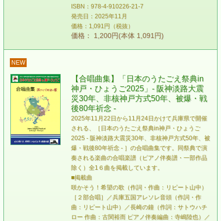
ISBN：978-4-910226-21-7
発売日：2025年11月
価格：1,091円（税抜）
価格： 1,200円(本体 1,091円)
NEW
【合唱曲集】「日本のうたごえ祭典in
神戸・ひょうご2025」- 阪神淡路大震
災30年、非核神戸方式50年、被爆・戦
後80年祈念 -
2025年11月22日から11月24日かけて兵庫県で開催
される、［日本のうたごえ祭典in神戸・ひょうご
2025 - 阪神淡路大震災30年、非核神戸方式50年、被
爆・戦後80年祈念 - ］の合唱曲集です。同祭典で演
奏される楽曲の合唱楽譜（ピアノ伴奏譜・一部作品
除く）全1６曲を掲載しています。
■掲載曲
咲かそう！希望の歌（作詞・作曲：リピート山中）
［２部合唱］／兵庫五国アレソレ音頭（作詞・作
曲：リピート山中）／長崎の鐘（作詞：サトウハチ
ロー 作曲：古関裕而 ピアノ伴奏編曲：寺嶋陸也）／