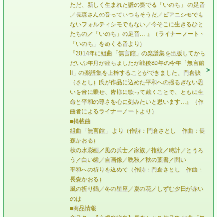
ただ、新しく生まれた譜の奏でる「いのち」 の足音
／長森さんの音っていつもそうだ／ピアニシモでも
ないフォルティシモでもない／今そこに生きるひと
たちの／「いのち」の足音… 』（ライナーノート・
「いのち」をめくる音より）
『2014年に組曲「無言館」の楽譜集を出版してから
だいぶ年月が経ちましたが戦後80年の今年「無言館
II」の楽譜集を上梓することができました。門倉訣
（さとし）氏が作品に込めた平和への揺るぎない思
いを音に乗せ、皆様に歌って戴くことで、ともに生
命と平和の尊さを心に刻みたいと思います…』（作
曲者によるライナーノートより）
■掲載曲
組曲「無言館」 より（作詩：門倉さとし 作曲：長
森かおる）
秋の水彩画／風の兵士／家族／指紋／時計／とうろ
う／白い歯／自画像／晩秋／秋の葉書／問い
平和への祈りを込めて（作詩：門倉さとし 作曲：
長森かおる）
風の折り鶴／冬の星座／夏の花／しずむ夕日が赤い
のは
■商品情報