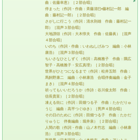
曲：佐藤幸恵）［２部合唱］
停まった（作詞・作曲：斉藤清巳•藤村記一郎 編
曲：藤村記一郎）［２部合唱］
さがしに行こう（作詞：清水則雄 作曲：藤村記一
郎）［混声３部合唱］
大地讃頌（作詞：大木惇夫 作曲：佐藤眞）［混声
４部合唱］
いのち（作詞・作曲：いわねしげみつ 編曲：小林
康浩）［混声３部合唱］
ちいさなひとしずく（作詞：高橋雅子 作曲：隅広
智子・高橋雅子・安広真理）［２部合唱］
世界がひとつになるまで（作詞：松井五郎 作曲：
馬飼野康二 編曲：小林康浩 合唱伴奏編曲：金子
まき）［混声４部合唱］
祈ってもいいだろうか（作詩：谷川俊太郎 作曲：
信長貴富）［２部合唱］
凍える街に（作詞：田畑つる子 作曲：たかだりゅ
うじ 編曲：高平つぐゆき）［男声４部合唱］
その日のために（作詞：田畑つる子 作曲：たかだ
りゅうじ 伴奏編曲：堀井泉）［２部合唱］
人間の歌（作詞・作曲：山ノ木竹志 編曲：小林康
浩）［混声３部合唱］