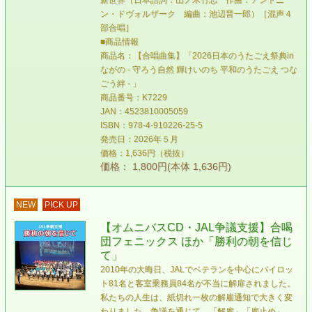
新世界（日本語詞：山ノ木竹志 作曲：アントニ
ン・ドヴォルザーク 編曲：池辺晋一郎）［混声４
部合唱］
■商品情報
商品名：【合唱曲集】「2026日本のうたごえ祭典in
ながの - 守ろう自然 輝けいのち 平和のうたごえ つな
ごう絆 - 」
商品番号：K7229
JAN：4523810005059
ISBN：978-4-910226-25-5
発売日：2026年５月
価格：1,636円（税抜）
価格： 1,800円(本体 1,636円)
NEW
PICK UP
【オムニバスCD・JAL争議支援】合喝
団フェニックス ほか「勝利の朝を信じ
て」
2010年の大晦日、JALでベテランを中心にパイロッ
ト81名と客室乗務員84名が不当に解扉されました。
私たちの人生は、紙切れ一枚の解雇通知で大きく変
わりました。争議を通じて、「解雇」「雇止め」