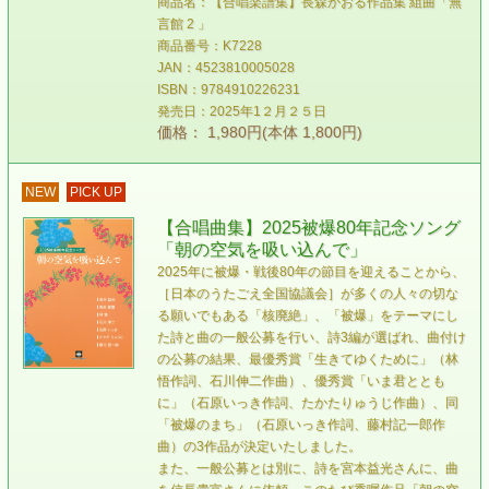
商品名：【合唱楽譜集】長森かおる作品集 組曲「無
言館 2 」
商品番号：K7228
JAN：4523810005028
ISBN：9784910226231
発売日：2025年1２月２５日
価格： 1,980円(本体 1,800円)
NEW
PICK UP
【合唱曲集】2025被爆80年記念ソング
「朝の空気を吸い込んで」
2025年に被爆・戦後80年の節目を迎えることから、
［日本のうたごえ全国協議会］が多くの人々の切な
る願いでもある「核廃絶」、「被爆」をテーマにし
た詩と曲の一般公募を行い、詩3編が選ばれ、曲付け
の公募の結果、最優秀賞「生きてゆくために」（林
悟作詞、石川伸二作曲）、優秀賞「いま君ととも
に」（石原いっき作詞、たかたりゅうじ作曲）、同
「被爆のまち」（石原いっき作詞、藤村記一郎作
曲）の3作品が決定いたしました。
また、一般公募とは別に、詩を宮本益光さんに、曲