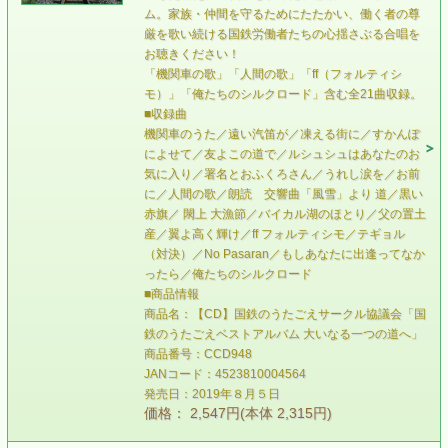
ム。家族・仲間を守るためにたたかい、働く者の尊
厳を歌い続ける国鉄労働者たちの心揺さぶる合唱を
お聴きください！
「機関車の歌」「人間の歌」「ff（フォルティシ
モ）」「俺たちのシルクロード」含む全21曲収録。
■収録曲
機関車のうた／遠い汽笛が／凍える街に／すかんぽ
によせて／友よこの道で／ルシュシュはあなたのお
気に入り／署名とおふくろさん／うれし涙を／お前
に／人間の歌／朗読 交響曲「風雪」より 道／黒い
赤旗／ 閖上 大漁節／バイカル湖のほとり／父の置土
産／翼よ高く輝け／ff フォルティシモ／テギョル
（対決）／No Pasaran／もしあなたに出逢ってなか
ったら／俺たちのシルクロード
■商品情報
商品名：【CD】国鉄のうたごえサークル協議会「国
鉄のうたごえベストアルバム 大いなる一つの道へ」
商品番号：CCD948
JANコード：4523810004564
発売日：2019年８月５日
価格： 2,547円(本体 2,315円)