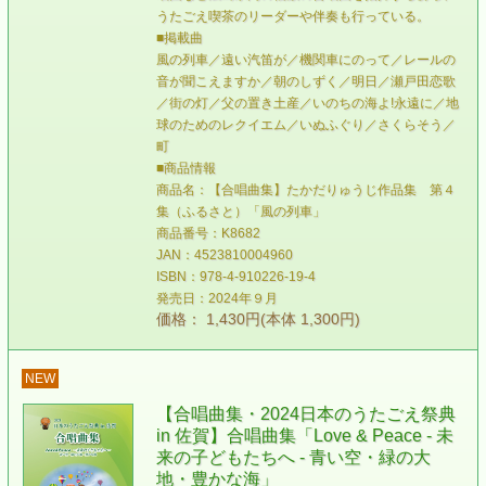
うたごえ喫茶のリーダーや伴奏も行っている。
■掲載曲
風の列車／遠い汽笛が／機関車にのって／レールの
音が聞こえますか／朝のしずく／明日／瀬戸田恋歌
／街の灯／父の置き土産／いのちの海よ!永遠に／地
球のためのレクイエム／いぬふぐり／さくらそう／
町
■商品情報
商品名：【合唱曲集】たかだりゅうじ作品集 第４
集（ふるさと）「風の列車」
商品番号：K8682
JAN：4523810004960
ISBN：978-4-910226-19-4
発売日：2024年９月
価格： 1,430円(本体 1,300円)
NEW
【合唱曲集・2024日本のうたごえ祭典
in 佐賀】合唱曲集「Love & Peace - 未
来の子どもたちへ - 青い空・緑の大
地・豊かな海」