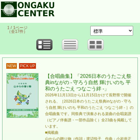
1 / 1ページ
（全17件）
NEW
PICK UP
【合唱曲集】「2026日本のうたごえ祭
典inながの - 守ろう自然 輝けいのち 平
和のうたごえ つなごう絆 -」
2026年11月13日から11月15日かけて長野県で開催
される、［2026日本のうたごえ祭典inながの - 守ろ
う自然 輝けいのち 平和のうたごえ つなごう絆 - ］の
合唱曲集です。同祭典で演奏される楽曲の合唱楽譜
（ピアノ伴奏譜・一部作品除く）全23曲を掲載して
います。
■掲載曲
山からの贈り物（作詞：渡辺悦子 作曲：小岩井正