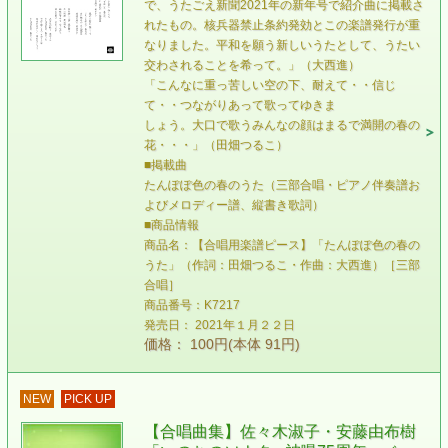
で、うたごえ新聞2021年の新年号で紹介曲に掲載さ
れたもの。核兵器禁止条約発効とこの楽譜発行が重
なりました。平和を願う新しいうたとして、うたい
交わされることを希って。」（大西進）
「こんなに重っ苦しい空の下、耐えて・・信じ
て・・つながりあって歌ってゆきま
しょう。大口で歌うみんなの顔はまるで満開の春の
花・・・」（田畑つるこ）
■掲載曲
たんぽぽ色の春のうた（三部合唱・ピアノ伴奏譜お
よびメロディー譜、縦書き歌詞）
■商品情報
商品名：【合唱用楽譜ピース】「たんぽぽ色の春の
うた」（作詞：田畑つるこ・作曲：大西進）［三部
合唱］
商品番号：K7217
発売日： 2021年１月２２日
価格： 100円(本体 91円)
NEW
PICK UP
【合唱曲集】佐々木淑子・安藤由布樹