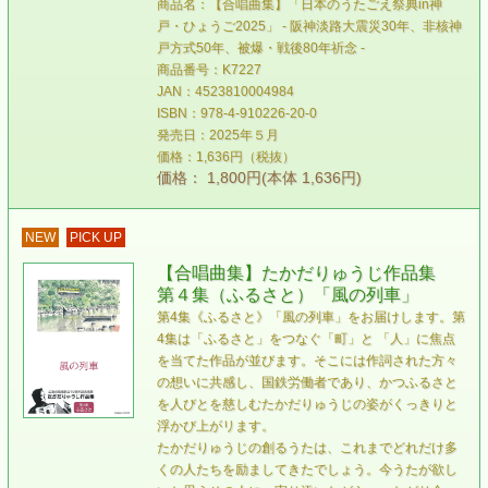
商品名：【合唱曲集】「日本のうたごえ祭典in神
戸・ひょうご2025」 - 阪神淡路大震災30年、非核神
戸方式50年、被爆・戦後80年祈念 -
商品番号：K7227
JAN：4523810004984
ISBN：978-4-910226-20-0
発売日：2025年５月
価格：1,636円（税抜）
価格： 1,800円(本体 1,636円)
NEW
PICK UP
【合唱曲集】たかだりゅうじ作品集
第４集（ふるさと）「風の列車」
第4集《ふるさと》「風の列車」をお届けします。第
4集は「ふるさと」をつなぐ「町」と 「人」に焦点
を当てた作品が並びます。そこには作詞された方々
の想いに共感し、国鉄労働者であり、かつふるさと
を人びとを慈しむたかだりゅうじの姿がくっきりと
浮かび上がリます。
たかだりゅうじの創るうたは、これまでどれだけ多
くの人たちを励ましてきたでしょう。今うたが欲し