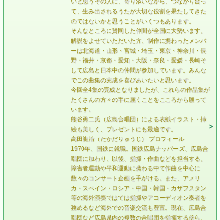
いと思うその人に、寄り添いながら、つながり合っ
て、生み出されるうたが大切な役割を果たしてきた
のではないかと思うことがいくつもあります。
そんなところに賛同した仲間が全国に大勢います。
解説をよせていただいた方、制作に携わったメンバ
ーは北海道・山形・宮城・埼玉・東京・神奈川・長
野・福井・京都・愛知・大阪・奈良・愛媛・長崎そ
して広島と日本中の仲間が参加しています。みんな
でこの曲集の完成を喜びあいたいと思います。
今回全4集の完成となりましたが、これらの作品集が
たくさんの方々の手に届くことをこころから願って
います。
熊谷勇二氏（広島合唱団）による表紙イラスト・挿
絵も美しく、プレゼントにも最適です。
高田龍治（たかだりゅうじ） プロフィール
1970年、国鉄に就職。国鉄広島ナッパーズ、広島合
唱団に加わり、以後、指揮・作曲などを担当する。
障害者運動や平和運動に携わる中て作曲を中心に
数々のコンサート企画を手がける。また、アメリ
カ・スペイン・ロシア・中国・韓国・カザフスタン
等の海外演奏ではては指揮やアコーディオン奏者を
務めるなど海外での音楽交流も豊富。現在、広島合
唱団など広島県内の複数の合唱団を指揮する傍ら、