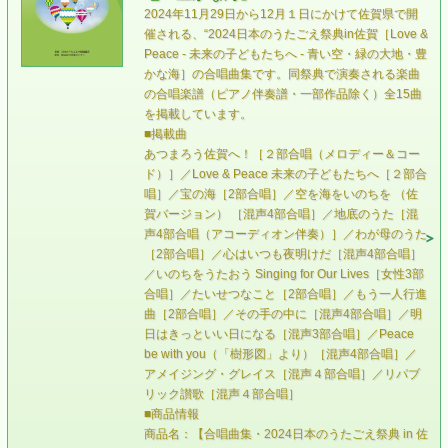
2024年11月29日から12月１日にかけて佐賀県で開
催される、“2024日本のうたごえ祭典in佐賀［Love &
Peace - 未来の子どもたちへ - 青い空・緑の大地・豊
かな海］の合唱曲集です。同祭典で演奏される楽曲
の合唱楽譜（ピアノ伴奏譜・一部作品除く）全15曲
を掲載しています。
■掲載曲
あつまろう佐賀へ！［２部合唱（メロディー＆コー
ド）］／Love & Peace 未来の子どもたちへ［２部合
唱］／宝の海［2部合唱］／空を海をいのちを （佐
賀バージョン） ［混声4部合唱］／地底のうた［混
声4部合唱（アコーディオン伴奏）］／わが母のうた
［2部合唱］／心はいつも夜明けだ［混声4部合唱］
／いのちをうたおう Singing for Our Lives［女性3部
合唱］／たいせつなこと［2部合唱］／もう一人行進
曲［2部合唱］／その手の中に［混声4部合唱］／明
日はきっといい日になる［混声3部合唱］／Peace
be with you（「樹形図」より）［混声4部合唱］／
アメイジング・グレイス［混声４部合唱］／リパブ
リック讃歌［混声４部合唱］
■商品情報
商品名：【合唱曲集・2024日本のうたごえ祭典 in 佐