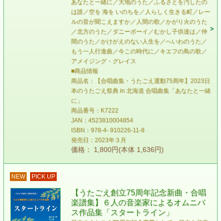
あなたと一緒に／大地のうた／ふるさとを汚したの
は誰／空を 海を いのちを／人らしく生きる町／レー
ルの音が聞こえますか／人間の歌／かがり火のうた
／北方のうた／ダニーボーイ／むかし子供達は／仲
間のうた／かけがえのない人生を／へいわのうた／
もう一人行進曲／今この時代に／キエフの鳥の歌／
アメイジング・グレイス
■商品情報
商品名：【合唱曲集・うたごえ運動75周年】2023日
本のうたごえ祭典 in 北海道 合唱曲集「あなたと一緒
に」
商品番号：K7222
JAN：4523810004854
ISBN：978-4- 910226-11-8
発売日：2023年３月
価格： 1,800円(本体 1,636円)
NEW
PICK UP
【うたごえ創立75周年記念新曲・合唱
楽譜集】６人の音楽家によるオムニバ
ス作品集「スタートライン」