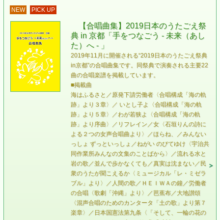
NEW
PICK UP
【合唱曲集】2019日本のうたごえ祭
典 in 京都「手をつなごう - 未来（あし
た）へ - 」
2019年11月に開催される“2019日本のうたごえ祭典
in京都”の合唱曲集です。同祭典で演奏される主要22
曲の合唱楽譜を掲載しています。
■掲載曲
海はふるさと／原発下請労働者〈合唱構成「海の軌
跡」より３章〉／ いとし子よ〈合唱構成「海の軌
跡」より５章〉／わが若狭よ〈合唱構成「海の軌
跡」より序曲〉／リフレイン／女〈石垣りんの詩に
よる２つの女声合唱曲より〉／ほらね、／みんない
っしょ ずっといっしょ／ねがい のびてゆけ〈宇治共
同作業所みんなの文集のことばから〉／流れる水と
岩の歌／並んで歩かなくても／真実は沈まない／民
衆のうたが聞こえるか〈ミュージカル「レ・ミゼラ
ブル」より〉／人間の歌／ＨＥＩＷＡの鐘／労働者
の合唱〈歌劇「沖縄」より〉／芭蕉布／大地讃頌
〈混声合唱のためのカンタータ「土の歌」より第７
楽章〉／日本国憲法第九条〈「そして、一輪の花の