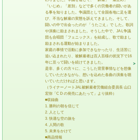
「いじめ」「差別」などで多くの労働者の闘いがあ
る事を知りました。争議団として全国各地に足を運
び、不当な解雇の実態を訴えてきました。そして、
闘いの中で出会ったのが 「うたごえ」で した。歌詞
や演奏に励まされました。そうした中で、JA L争議
団も合唱団「フェニックス」を結成し、歌で励まし
励まされる運動が始まりました。
家庭の事情で活動に参加できなかったり、生活苦に
追い込まれたり、被解雇者は百人百様の状況下で16
年に亘って闘いを続けてきました。
是非、多くの方々に、こうした背景事情などを想像
していただきながら、想いを込めた各曲の演奏を聴
いていただければと思います。
（ライナーノートJAL被解雇者労働組合委員長 山口
宏弥「C D の発売にあたって」より抜粋）
■収録曲
1. 勝利の朝を信じて
2. 人として
3. 快適な空の旅を
4. 人間の歌
5. 未来をかけて
■商品情報