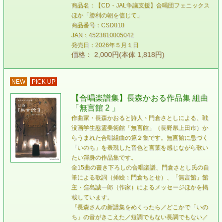
商品名：【CD・JAL争議支援】合喝団フェニックス
ほか「勝利の朝を信じて」
商品番号：CSD010
JAN：4523810005042
発売日：2026年５月１日
価格： 2,000円(本体 1,818円)
NEW
PICK UP
【合唱楽譜集】長森かおる作品集 組曲
「無言館 2 」
作曲家・長森かおると詩人・門倉さとしによる、戦
没画学生慰霊美術館「無言館」（長野県上田市）か
らうまれた合唱組曲の第２集です。無言館に息づく
「いのち」を表現した音色と言葉を感じながら歌い
たい渾身の作品集です。
全15曲の書き下ろしの合唱楽譜、門倉さとし氏の自
筆による歌詞（挿絵：門倉ちとせ）、「無言館」館
主・窪島誠一郎（作家）によるメッセージほかを掲
載しています。
『長森さんの新譜集をめくったら／どこかで「いの
ち」の音がきこえた／短調でもない長調でもない／