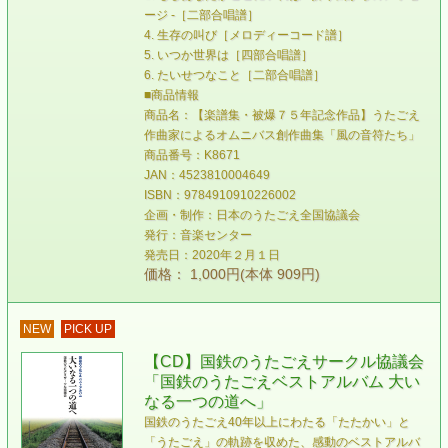
ージ -［二部合唱譜］
4. 生存の叫び［メロディーコード譜］
5. いつか世界は［四部合唱譜］
6. たいせつなこと［二部合唱譜］
■商品情報
商品名：【楽譜集・被爆７５年記念作品】うたごえ
作曲家によるオムニバス創作曲集「風の音符たち」
商品番号：K8671
JAN：4523810004649
ISBN：9784910910226002
企画・制作：日本のうたごえ全国協議会
発行：音楽センター
発売日：2020年２月１日
価格： 1,000円(本体 909円)
NEW
PICK UP
【CD】国鉄のうたごえサークル協議会
「国鉄のうたごえベストアルバム 大い
なる一つの道へ」
国鉄のうたごえ40年以上にわたる「たたかい」と
「うたごえ」の軌跡を収めた、感動のベストアルバ