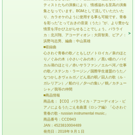
ティストたちの演奏により、情感溢れる至高の演奏
集となっています。BGMとして流していただいた
り、カラオケのように使用する事も可能です。青春
を彩った“とっておきの音楽（うた）”が、より豊かな
情景を浮かび上がらせることでしょう。バラライ
カ：北川翔、アコーディオン：大田智美、ピアノ：
浜野与志男、編曲：中山英雄
■収録曲
心さわぐ青春の歌／ともしび／トロイカ／泉のほと
り／ぐみの木（小さいぐみの木）／黒い瞳の／バイ
カル湖のほとり／赤いサラファン／エルベ河／仕事
の歌／ステンカ・ラージン／国際学生連盟のうた／
なつかしきヴォルガ／どん底の唄／囚人の歌（ル・
ガレリアン）／船のり／夕べの集い／鶴／カチュー
シャ／我等の仲間
■商品情報
商品名：【CD】 バラライカ・アコーディオン・ピ
アノによるうたごえ名曲選《ロシア編》「心さわぐ
青春の歌 - russian instrumental music」
商品番号：CCD943
JAN：4523810004489
発売日：2018年９月１日