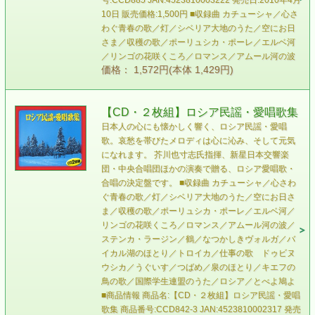
号:CCD885 JAN:4523810003222 発売日:2010年4月
10日 販売価格:1,500円 ■収録曲 カチューシャ／心さ
わぐ青春の歌／灯／シベリア大地のうた／空にお日
さま／収穫の歌／ポーリュシカ・ポーレ／エルベ河
／リンゴの花咲くころ／ロマンス／アムール河の波
価格： 1,572円(本体 1,429円)
【CD・２枚組】ロシア民謡・愛唱歌集
日本人の心にも懐かしく響く、ロシア民謡・愛唱
歌。哀愁を帯びたメロディは心に沁み、そして元気
になれます。 芥川也寸志氏指揮、新星日本交響楽
団・中央合唱団ほかの演奏で贈る、ロシア愛唱歌・
合唱の決定盤です。 ■収録曲 カチューシャ／心さわ
ぐ青春の歌／灯／シベリア大地のうた／空にお日さ
ま／収穫の歌／ポーリュシカ・ポーレ／エルベ河／
リンゴの花咲くころ／ロマンス／アムール河の波／
ステンカ・ラージン／鶴／なつかしきヴォルガ／バ
イカル湖のほとり／トロイカ／仕事の歌 ドゥビヌ
ウシカ／うぐいす／つばめ／泉のほとり／キエフの
鳥の歌／国際学生連盟のうた／ロシア／とべよ鳩よ
■商品情報 商品名:【CD・２枚組】ロシア民謡・愛唱
歌集 商品番号:CCD842-3 JAN:4523810002317 発売