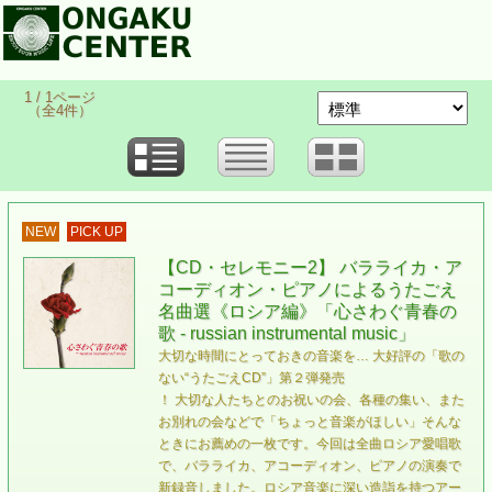
1 / 1ページ
（全4件）
NEW
PICK UP
【CD・セレモニー2】 バラライカ・ア
コーディオン・ピアノによるうたごえ
名曲選《ロシア編》「心さわぐ青春の
歌 - russian instrumental music」
大切な時間にとっておきの音楽を… 大好評の「歌の
ない“うたごえCD”」第２弾発売
！ 大切な人たちとのお祝いの会、各種の集い、また
お別れの会などで「ちょっと音楽がほしい」そんな
ときにお薦めの一枚です。今回は全曲ロシア愛唱歌
で、バラライカ、アコーディオン、ピアノの演奏で
新録音しました。ロシア音楽に深い造詣を持つアー