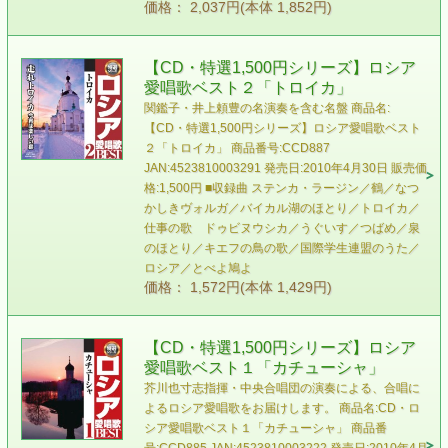
価格： 2,037円(本体 1,852円)
【CD・特選1,500円シリーズ】ロシア
愛唱歌ベスト２「トロイカ」
関鑑子・井上頼豊の名演奏を含む名盤 商品名:
【CD・特選1,500円シリーズ】ロシア愛唱歌ベスト
２「トロイカ」 商品番号:CCD887
JAN:4523810003291 発売日:2010年4月30日 販売価
格:1,500円 ■収録曲 ステンカ・ラージン／鶴／なつ
かしきヴォルガ／バイカル湖のほとり／トロイカ／
仕事の歌 ドゥビヌウシカ／うぐいす／つばめ／泉
のほとり／キエフの鳥の歌／国際学生連盟のうた／
ロシア／とべよ鳩よ
価格： 1,572円(本体 1,429円)
【CD・特選1,500円シリーズ】ロシア
愛唱歌ベスト１「カチューシャ」
芥川也寸志指揮・中央合唱団の演奏による、合唱に
よるロシア愛唱歌をお届けします。 商品名:CD・ロ
シア愛唱歌ベスト１「カチューシャ」 商品番