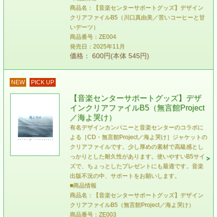
商品名：【音楽センターサポートグッズ】デザイン
クリアファイルB5（川口真由美／苦いコーヒーと甘
いデーツ）
商品番号：ZE004
発売日：2025年11月
価格： 600円(本体 545円)
NEW
PICK UP
【音楽センターサポートグッズ】デザ
インクリアファイルB5（無言館Project
／海よ哭け）
有名デザインカンパニーと音楽センターのコラボに
よる［CD・無言館Project／海よ哭け］ジャケットの
クリアファイルです。少し厚めの素材で高級感とし
っかりとした耐久性があります。使いやすいB5サイ
ズで、ちょっとしたプレゼントにも最適です。音楽
出版不況の中、サポートをお願いします。
■商品情報
商品名：【音楽センターサポートグッズ】デザイン
クリアファイルB5（無言館Project／海よ哭け）
商品番号：ZE003