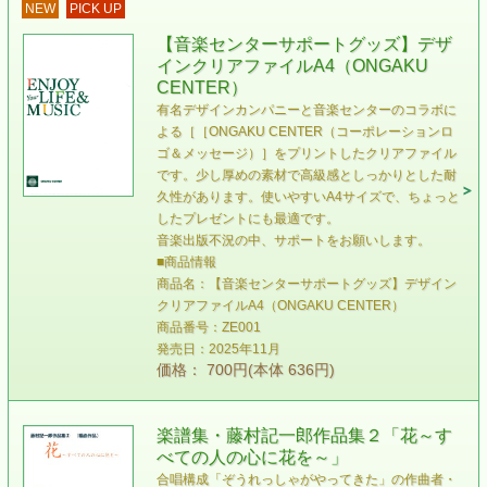
NEW
PICK UP
【音楽センターサポートグッズ】デザ
インクリアファイルA4（ONGAKU
CENTER）
有名デザインカンパニーと音楽センターのコラボに
よる［［ONGAKU CENTER（コーポレーションロ
ゴ＆メッセージ）］をプリントしたクリアファイル
です。少し厚めの素材で高級感としっかりとした耐
久性があります。使いやすいA4サイズで、ちょっと
したプレゼントにも最適です。
音楽出版不況の中、サポートをお願いします。
■商品情報
商品名：【音楽センターサポートグッズ】デザイン
クリアファイルA4（ONGAKU CENTER）
商品番号：ZE001
発売日：2025年11月
価格： 700円(本体 636円)
楽譜集・藤村記一郎作品集２「花～す
べての人の心に花を～」
合唱構成「ぞうれっしゃがやってきた」の作曲者・