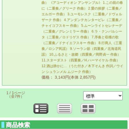
曲） 《アコーディオン アンサンブル》 1.この前の春
に（二重奏／グリーク 作曲） 2.愛の挨拶（二重奏／
エルガー 作曲） 3.ユーモレスク（二重奏／ドヴォル
ザーク 作曲） 4.アンダンテカンタービレ（二重奏／
チャイコフスキー 作曲） 5.ムーンライトセレナーデ
（二重奏／グレンミラー 作曲） 6.ラ・クンパルシー
タ（二重奏／ロドリゲス 作曲） 7.序奏と収穫の歌
（二重奏／ドナイエフスキー 作曲） 8.行商人（三重
奏／ロシア民謡） 9.ソーラン節（四重奏／北海道民
謡） 10.ふるさと・故郷（四重奏／岡野貞一 作曲）
11.スターダスト（四重奏／H.ハーマイケル 作曲）
12.酒は静かに…（うた付き／木下そんき 作詞／ウイ
ン シュランメル ムジーク 作曲）
価格： 3,143円(本体 2,857円)
1 / 1ページ
（全7件）
商品検索