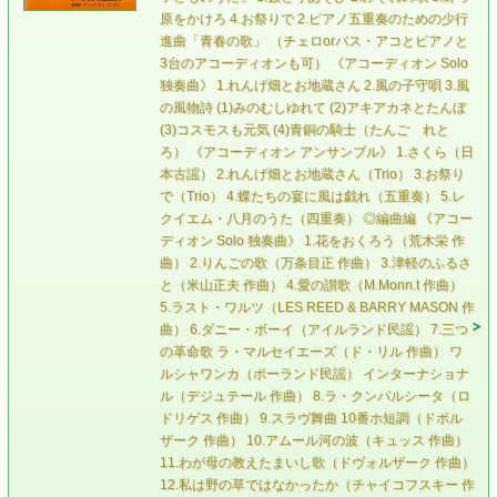
原をかけろ 4.お祭りで 2.ピアノ五重奏のための少行
進曲「青春の歌」 （チェロorバス・アコとピアノと
3台のアコーディオンも可） 《アコーディオン Solo
独奏曲》 1.れんげ畑とお地蔵さん 2.風の子守唄 3.風
の風物詩 (1)みのむしゆれて (2)アキアカネとたんぼ
(3)コスモスも元気 (4)青銅の騎士（たんご れと
ろ） 《アコーディオン アンサンブル》 1.さくら（日
本古謡） 2.れんげ畑とお地蔵さん（Trio） 3.お祭り
で（Trio） 4.蝶たちの宴に風は戯れ（五重奏） 5.レ
クイエム・八月のうた（四重奏） ◎編曲編 《アコー
ディオン Solo 独奏曲》 1.花をおくろう（荒木栄 作
曲） 2.りんごの歌（万条目正 作曲） 3.津軽のふるさ
と（米山正夫 作曲） 4.愛の讃歌（M.Monn.t 作曲）
5.ラスト・ワルツ（LES REED & BARRY MASON 作
曲） 6.ダニー・ボーイ（アイルランド民謡） 7.三つ
の革命歌 ラ・マルセイエーズ（ド・リル 作曲） ワ
ルシャワンカ（ポーランド民謡） インターナショナ
ル（デジュテール 作曲） 8.ラ・クンパルシータ（ロ
ドリゲス 作曲） 9.スラヴ舞曲 10番ホ短調（ドボル
ザーク 作曲） 10.アムール河の波（キュッス 作曲）
11.わが母の教えたまいし歌（ドヴォルザーク 作曲）
12.私は野の草ではなかったか（チャイコフスキー 作