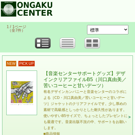
1 / 1ページ
（全7件）
NEW
PICK UP
【音楽センターサポートグッズ】デザ
インクリアファイルB5（川口真由美／
苦いコーヒーと甘いデーツ）
有名デザインカンパニーと音楽センターのコラボに
よる［CD・川口真由美／苦いコーヒーと甘いデー
ツ］ジャケットのクリアファイルです。少し厚めの
素材で高級感としっかりとした耐久性があります。
使いやすいB5サイズで、ちょっとしたプレゼントに
も最適です。音楽出版不況の中、サポートをお願い
します。
■商品情報