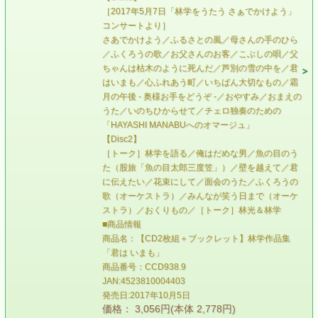
［2017年5月7日「林学をうたう さぁでかけよう」
コンサートより］
さあでかけよう／ふるさとの風／母さんの手のひら
／ふくろうの歌／お父さんのお客／こぶしの唄／父
ちゃんは枯木のように死んだ／芦別の雪の中を／君
はいまも／心ふれあう町／いちばん大切なもの／霜
月の午後 - 奥様お手をどうぞ -／おやすみ／おまえの
うた／いのちひからせて／チェロ独奏のための
「HAYASHI MANABUへのオマージュ」
【Disc2】
［トーク］林学を語る／俺はだめな男／魚の目のう
た（股旅「魚の目太郎三度笠」）／壁を越えて／君
に伝えたい／花束にして／面会のうた／ふくろうの
歌（オーケストラ）／みんなが笑う日まで（オーケ
ストラ）／おくりもの／［トーク］林光＆林学
■商品情報
商品名：【CD2枚組＋ブックレット】林学作品集
「君は いまも」
商品番号：CCD938.9
JAN:4523810004403
発売日:2017年10月5日
価格： 3,056円(本体 2,778円)