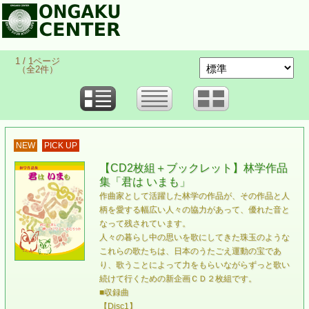
1 / 1ページ
（全2件）
NEW
PICK UP
【CD2枚組＋ブックレット】林学作品
集「君は いまも」
作曲家として活躍した林学の作品が、その作品と人
柄を愛する幅広い人々の協力があって、優れた音と
なって残されています。
人々の暮らし中の思いを歌にしてきた珠玉のような
これらの歌たちは、日本のうたごえ運動の宝であ
り、歌うことによって力をもらいながらずっと歌い
続けて行くための新企画ＣＤ２枚組です。
■収録曲
【Disc1】