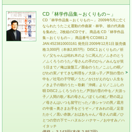
CD「林学作品集～おくりもの～」
CD「林学作品集～おくりもの～」 2009年5月に亡く
なられたうたごえ運動の作曲家・林学。 彼の代表曲
を集めた、2枚組のCDです。 商品名:CD「林学作品
集～おくりもの～」 商品番号:CCD881.2
JAN:4523810003161 発売日:2009年12月1日 販売価
格:3,000円（本体2,857円） DISC1 おくりもの／祈
り／父ちゃんは枯れ木のように死んだ／ふきのとう
／ふくろうのうた／母さんの手のひら／みんなが笑
う日まで／俺は旋盤工／面会のうた／こぶしの唄／
びわの実／すてきな料理を／大須っ子／芦別の雪の
中を／社宅の子守唄／うた／かけがえのない人生を
／きよ子の朝のうた～歌劇「沖縄」より／こぶしの
唄 DISC2 ふくろうのうた／芦別の雪の中を／大須っ
子／人間の歌／私の母さん／ぼくらの虹／野の花よ
／母さんはいつも留守だった／赤シャツの男／霜月
の午後～奥さまお手をどうぞ～／すみれの花／足音
たかく／黒い赤旗／おばあちゃん／母さんの庭／ひ
とつの空の下で～ハヌルン ハナヤ～／おやすみ／ハ
イタッチ
価格： 3,143円(本体 2,857円)