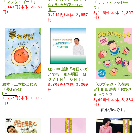
「レッツ・ゴー！」
「ラララ・ラッセー
ながりあそび・うた
3,143円(本体 2,857
ラ」
３」
円)
3,143円(本体 2,85
3,143円(本体 2,857
円)
円)
CD・中山讓「今日がダ
メでも また明日 Ｍ
ＯＶＩＮ’ ＯＮ！」
絵本・二本松はじめ
3,300円(本体 3,000
【CDブック・入荷未
「夢わかば」
円)
定】町田浩志「おひさ
まキラキラ」
1,257円(本体 1,143
3,666円(本体 3,33
円)
円)
在庫切れです。