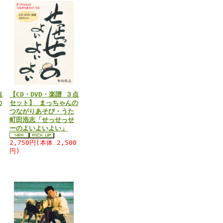
点
【CD・DVD・楽譜 ３点
の
セット】 まっちゃんの
つながりあそび・うた
町田浩志「せっせっせ
ーのよいよいよい」
2,750円(本体 2,500
円)