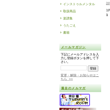
説
インストゥルメンタル
1
取扱商品
1
楽譜集
うたごえ
書籍
メールマガジン
下記にメールアドレスを入
力し登録ボタンを押して下
さい。
変更・解除・お知らせはこ
ちら >>
過去のメルマガ