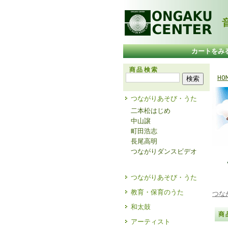
音
カートをみ
商品検索
HO
つながりあそび・うた
二本松はじめ
中山譲
町田浩志
長尾高明
つながりダンスビデオ
つながりあそび・うた
教育・保育のうた
つな
和太鼓
商
アーティスト