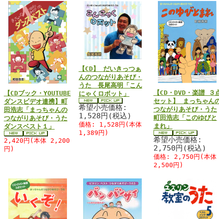
【CD】 だいきっつぁ
んのつながりあそび・
うた 長尾高明「こん
【CD・DVD・楽譜 ３
【CDブック・YOUTUBE
にゃくロボット」
セット】 まっちゃん
ダンスビデオ連携】町
希望小売価格:
つながりあそび・うた
田浩志「まっちゃんの
1,528円(税込)
町田浩志「このゆびと
つながりあそび・うた
価格: 1,528円(本体
まれ」
ダンスベスト１」
1,389円)
希望小売価格:
2,420円(本体 2,200
2,750円(税込)
円)
価格: 2,750円(本体
2,500円)