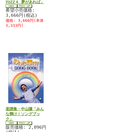
YUZZ４ 夢があれば」
希望小売価格:
3,666円(税込)
価格: 3,666円(本体
3,333円)
楽譜集・中山讓「みん
な輝け！ソングブッ
ク」
販売価格: 2,096円