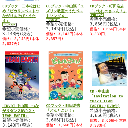
CDブック・二本松はじ
CDブック・中山讓「ユ
CDブック・町田浩志
め「ピカリンベストつ
ズリン教室のうたベス
「いちにのさ～ん！」
ながりあそび・うた
トソング４」
希望小売価格:
４」
希望小売価格:
3,666円(税込)
希望小売価格:
3,143円(税込)
価格: 3,666円(本体
3,143円(税込)
価格: 3,143円(本体
3,333円)
価格: 3,143円(本体
2,857円)
2,857円)
CD・中山讓
「Invitation to
YUZZ3 TEAM
CDブック・町田浩志
【DVD】中山讓「つな
EARTH」(DVD付)
希望小売価格:
「どんとこい！」
がりダンスDVD２・
希望小売価格:
3,666円(税込)
TEAM EARTH」
3,666円(税込)
希望小売価格:
価格: 3,666円(本体
3,143円(税込)
価格: 3,666円(本体
3,333円)