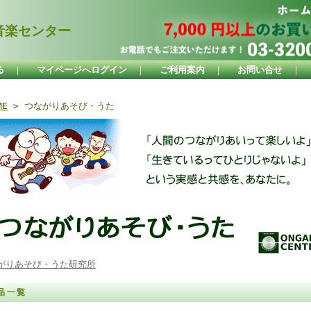
楽センター
る
｜
マイページへログイン
｜
ご利用案内
｜
お問い合せ
｜
ME
> つながりあそび・うた
がりあそび・うた研究所
品一覧