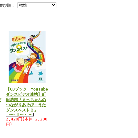
並び順：
【CDブック・YouTube
ダンスビデオ連携】町
が
田浩志「まっちゃんの
つながりあそび・うた
ダンスベスト２」
0
2,420円(本体 2,200
円)