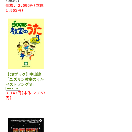
(税込)
価格: 2,096円(本体
1,905円)
2
【CDブック】中山讓
「ユズリン教室のうた
ベストソング３」
3,143円(本体 2,857
円)