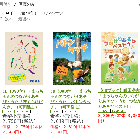
明付き
/ 写真のみ
件～40件 （全50件） 1/2ページ
2
次へ
最後へ
【CDブック】町田浩志
CD（DVD付）・まっち
CD（DVD付）・まっち
「まっちゃんのつなが
ゃんのつながりあそ
ゃんのつながりあそ
りあそび・うた つな
び・うた「ぼくらはげ
び・うた「バトンタッ
りあそびベスト1」
んき」（町田浩志）
チ」（町田浩志）
希望小売価格:
希望小売価格:
3,300円(本体 3,00
2,750円(税込)
2,619円(税込)
円)
価格: 2,750円(本体
価格: 2,619円(本体
2,500円)
2,381円)