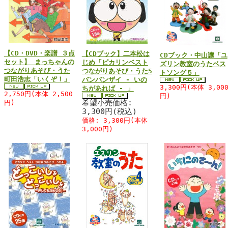
【CD・DVD・楽譜 ３点
【CDブック】二本松は
CDブック・中山讓「ユ
セット】 まっちゃんの
じめ「ピカリンベスト
ズリン教室のうたベス
つながりあそび・うた
つながりあそび・うた5
トソング５」
町田浩志「いくぞ！」
バンバンザイ - いの
3,300円(本体 3,00
ちがあれば - 」
2,750円(本体 2,500
円)
希望小売価格:
円)
3,300円(税込)
価格: 3,300円(本体
3,000円)