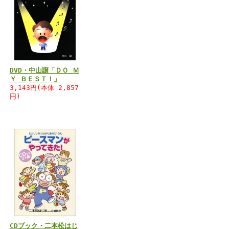
DVD・中山譲「ＤＯ Ｍ
Ｙ ＢＥＳＴ！」
3,143円(本体 2,857
円)
CDブック・二本松はじ