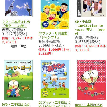
CD・中山譲
ＣＤ・二本松はじめ
「Invitation to
「青空 この街」
希望小売価格:
YUZZ2 夢人」（DVD
CDブック・町田浩志
3,247円(税込)
付）
「ジャンプ！」
希望小売価格:
価格: 3,247円(本体
希望小売価格:
3,666円(税込)
2,952円)
3,666円(税込)
価格: 3,666円(本体
在庫 18枚
価格: 3,666円(本体
3,333円)
3,333円)
CDブック・二本松はじ
DVD・二本松はじめ
DVD・二本松はじめ
め「ピカリンベストつ