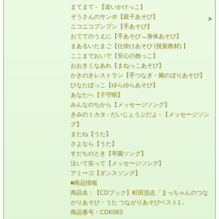
まてまて - 【追いかけっこ】
ぞうさんのサンポ【親子あそび】
ニコニコプンプン【手あそび】
おててのうえに【手あそび→身体あそび】
まあるいたまご【仕掛けあそび (視覚教材) 】
ここまでおいで【安心の抱っこ】
おおきくなあれ【まねっこあそび】
かきのきレストラン【手つなぎ・腕のぼりあそび】
ひなたぼっこ【ゆらゆらあそび】
あなたへ【子守唄】
みんなのちから【メッセージソング】
きみのミカタ - だいじょうぶだよ - 【メッセージソン
グ】
またね【うた】
さよなら【うた】
すだちのとき【卒園ソング】
泣いて笑って【メッセージソング】
アミーゴ【ダンスソング】
■商品情報
商品名：【CDブック】町田浩志「まっちゃんのつな
がりあそび・うた つながりあそびベスト1」
商品番号：CDK063