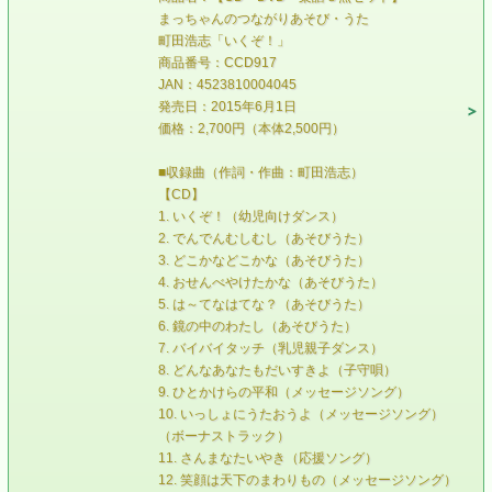
まっちゃんのつながりあそび・うた
町田浩志「いくぞ！」
商品番号：CCD917
JAN：4523810004045
発売日：2015年6月1日
価格：2,700円（本体2,500円）
■収録曲（作詞・作曲：町田浩志）
【CD】
1. いくぞ！（幼児向けダンス）
2. でんでんむしむし（あそびうた）
3. どこかなどこかな（あそびうた）
4. おせんべやけたかな（あそびうた）
5. は～てなはてな？（あそびうた）
6. 鏡の中のわたし（あそびうた）
7. バイバイタッチ（乳児親子ダンス）
8. どんなあなたもだいすきよ（子守唄）
9. ひとかけらの平和（メッセージソング）
10. いっしょにうたおうよ（メッセージソング）
（ボーナストラック）
11. さんまなたいやき（応援ソング）
12. 笑顔は天下のまわりもの（メッセージソング）