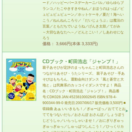
ード／ハッピーバースデーカーニバル／ゆらゆらブ
ランコ／たこやきすきやねん／まほうのはっぱ／ビ
ュビュビュビューン／ホットケーキ／夏だ！海へい
こう／ねんねんころり／「だいじょうぶ」は魔法の
言葉／ともだちでいようね／げんき太鼓／てがみ
～大切なあなたへ～／どんとこい！／しあわせにな
ろう
価格： 3,666円(本体 3,333円)
CDブック・町田浩志「ジャンプ！」
親子あそびが定評のまっちゃんこと町田浩志さんの
つながりあそび・うたシリーズ。 親子あそび・手あ
そびはもちろん、運動会向けダンス「風と蒼空と大
地と」は民舞系のカッコイイダンスですよ！ 商品
名：CDブック・町田浩志「ジャンプ！」 商品番
号:CDK028 JAN:4523810002645 ISBN:978-4-
900344-99-0 発売日:2007/06/17 販売価格:3,500円 ■
収録曲 あぁ いいきもち！／ぎゅーぱっ／おててとお
ててをつないだら／おさんぽ おさんぽ／しょうぼう
じどうしゃ／いらっしゃいませ！／おにぎりぎゅっ
ぎゅっぎゅっ／しゅっぱつしんこう！／ひっくりカ