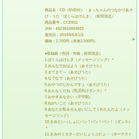
商品名：CD（DVD付）・まっちゃんのつながりあそ
び・うた「ぼくらはげんき」（町田浩志）
商品番号：CCD911
JAN：4523810003925
発売日：2014年6月1日
価格：2,700円（本体2,500円）
●収録曲（作詞・作曲：町田浩志）
1.ぼくらはげんき（メッセージソング）＊
2.みんなでおはよう（あそびうた）
3.まてまて～（あそびうた）
4.なでなで（あそびうた）
5.おやつのじかんですょ（あそびうた）
6.おんなじだね（乳児向けダンス）＊
7.おやすみなさい（子守唄）
8.ねがいごと（あそびうた）
9.あなたが私をせんせいにしてくれたんだよ（メッ
セージソング）
10.きみといっしょにパン！パン！パン！（ダンス）
＊
11.きみのミカタ～だいじょうぶだょ～（ボーナスト