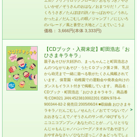
エル／フリフリロックンロール／おもちつき／やさ
しいかぜ／ぞうさんのおはな／おまつりだ！／てぶ
くろうさぎ／たんぽぽの詩／かっぱおやじ／うれし
かったよ／だんごむしの唄／ジャンプ！／にじいろ
のパレード／風と蒼空と大地と／こえていこうよ
価格： 3,666円(本体 3,333円)
【CDブック・入荷未定】町田浩志「お
ひさまキラキラ」
親子あそびが大好評の、まっちゃんこと町田浩志さ
んのつながりあそび・うたＣＤブック第２弾。 乳児
から幼児まで一緒に遊べる歌がたくさん掲載されて
います。 保育園・幼稚園での運動会や発表会向けの
ダンスもイラスト付きで掲載しています。 商品名：
CDブック・町田浩志「おひさまキラキラ」 商品番
号:CDK021 JAN:4523810002201 ISBN:978-4-
900344-82-2 発売日:2005/06/24 ■収録曲 おひさまキ
ラキラ／だんごむし／せんたく／おててつないで／
おおきなこえで／ぞうさんのサンポ／ゆびずもう／
ニコニコプンプン／あなたのことが…／しりとりな
んじゃもんじゃ／ハンバーグ／タオルであそぼう／
おやすみなさい／ひなたぼっこ／さぁどっちでしょ