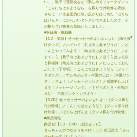
い」、親子で運動会などで楽しめるフォークダンス
「こんにちはさようなら」を振り付け映像を収録。
さらに、いま全国的に歌い広がりはじめた「ぼくら
はげんき」にかわいいダンスがつきましたので、そ
の振り付け映像も収録いたしました。
■収録曲・掲載曲
【CD・楽譜】せっせっせーのよいよいよい［幼児向
けダンス］／ハイハイ〔乳児向けあそびうた〕／ど
～んとやってみよう！〔幼児向けあそびうた〕／か
すて～ら［親子向けあそびうた］／ぼくらはふるさ
と探検隊［幼児向けあそびうた］／だっこしておん
ぶして〔子守唄〕／こんにちはさようなら〔フォー
クダンス〕／すだちのとき - 卒園の日に -〔卒園ソン
グ〕／さぁ！〔メッセージソング〕／感謝申し上げ
ます〔メッセージソング〕／すだちのとき - 卒園の
日に -〔卒園ソング・カラオケ〕
【DVD】せっせっせーのよいよいよい［ダンス振り
付け映像］／こんにちはさようなら［ダンス振り付
け映像］／ぼくらはげんき［ダンス振り付け映像］
■商品情報
商品名:【CD・DVD・楽譜セット】
まっちゃんのつながりあそび・うた 町田浩志「せっ
せっせーのよいよいよい」