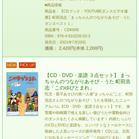
■商品情報
商品名：【CDブック・YOUTUBEダンスビデオ連
携】町田浩志「まっちゃんのつながりあそび・うた
ダンスベスト１」
商品番号： CDK606
ISBN：978-4-910226-03-3
発売日：2021年7月20日
価格： 2,420円(本体 2,200円)
NEW
PICK UP
【CD・DVD・楽譜 ３点セット】 まっ
ちゃんのつながりあそび・うた 町田浩
志「このゆびとまれ」
乳児・親子あそびの第一人者“まっちゃん”こと、町田
浩志さんのつながりあそび・うたを収録したニュー
アルバム【CD・DVD・楽譜３点セット】です。 保
育園や幼稚園で使える楽しい遊びうたや運動会向け
のダンスをたくさん掲載しています！ 内容たっぷり
のCDとDVDと楽譜を、コンパクトなトールケースに
収納した人気シリーズの新作発売！ CDには、元気
になれるメッセージソング「このゆびとまれ」、感