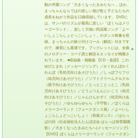
動の卒園ソング「大きくなったきみたちへ 」ほか、
まっちゃんならではの楽しい遊び歌と子どもたちの
成長をねがう作品を12曲収録しています。 DVDに
は、サンバのリズムが最高に楽しい「ぼくらはメリ
ーゴーランド」、楽しく力強い民謡風ソング「よー
いしょこらしょどっこいしょ！」のダンス映像を収
録。まっちゃんの振り付けコール（解説）付きです
ので、練習にも最適です。ブックレットには、全曲
のメロディー・コード譜と解説＆エッセイが掲載さ
れています。 ■収録曲・掲載曲 【CD・楽譜】 この
ゆぴとまれ（メッセージソング）／かくれんぼかく
れんぼ（乳幼児向けあそびうた）／しっぽフりフり
（幼児向けあそびうた）／ソフトクリームクルクル
（親子向けあそびうた）／とっとことっとこ（乳幼
児向けあそびうた）／どうぶつえんにいこう（幼児
向けあそびうた）／じゃんけんかぞく（幼児向けあ
そびうた）／ゆらゆらゆらら（子守歌）／ぼくらは
メリーゴーランド（フォークダンス風）／よーいし
ょこらしょどっこいしょ！（和風ダンス）／はらっ
ぱの詩（社会福祉法人たんぽぽ会 はらっぱ保育園園
歌）／大きくなったきみたちへ(メッセージソング)
【DVD】ぼくらはメリーゴーランド（フォークダン