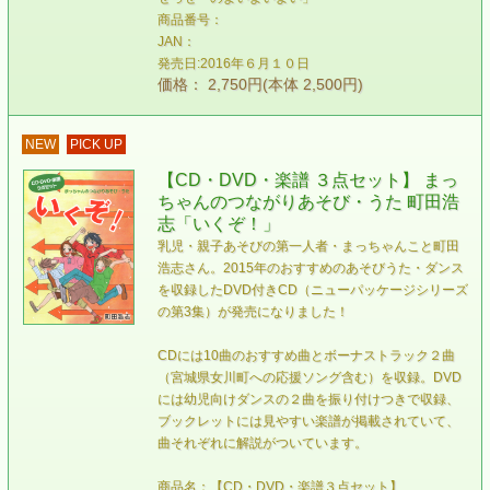
商品番号：
JAN：
発売日:2016年６月１０日
価格： 2,750円(本体 2,500円)
NEW
PICK UP
【CD・DVD・楽譜 ３点セット】 まっ
ちゃんのつながりあそび・うた 町田浩
志「いくぞ！」
乳児・親子あそびの第一人者・まっちゃんこと町田
浩志さん。2015年のおすすめのあそびうた・ダンス
を収録したDVD付きCD（ニューパッケージシリーズ
の第3集）が発売になりました！
CDには10曲のおすすめ曲とボーナストラック２曲
（宮城県女川町への応援ソング含む）を収録。DVD
には幼児向けダンスの２曲を振り付けつきで収録、
ブックレットには見やすい楽譜が掲載されていて、
曲それぞれに解説がついています。
商品名：【CD・DVD・楽譜３点セット】