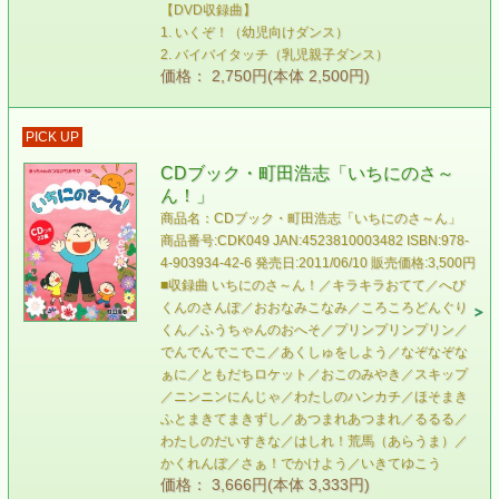
【DVD収録曲】
1. いくぞ！（幼児向けダンス）
2. バイバイタッチ（乳児親子ダンス）
価格： 2,750円(本体 2,500円)
PICK UP
CDブック・町田浩志「いちにのさ～
ん！」
商品名：CDブック・町田浩志「いちにのさ～ん」
商品番号:CDK049 JAN:4523810003482 ISBN:978-
4-903934-42-6 発売日:2011/06/10 販売価格:3,500円
■収録曲 いちにのさ～ん！／キラキラおてて／へび
くんのさんぽ／おおなみこなみ／ころころどんぐり
くん／ふうちゃんのおへそ／プリンプリンプリン／
でんでんでこでこ／あくしゅをしよう／なぞなぞな
ぁに／ともだちロケット／おこのみやき／スキップ
／ニンニンにんじゃ／わたしのハンカチ／ほそまき
ふとまきてまきずし／あつまれあつまれ／るるる／
わたしのだいすきな／はしれ！荒馬（あらうま）／
かくれんぼ／さぁ！でかけよう／いきてゆこう
価格： 3,666円(本体 3,333円)