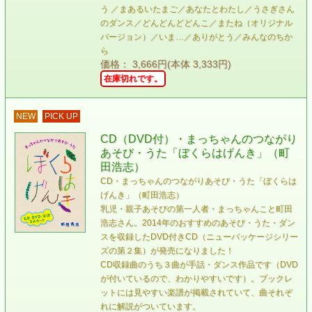
う ／まあるいたまご／あなたとわたし／うさぎさん
のダンス／どんどんどどんこ／またね（オリジナル
バージョン）／いま…／ありがとう／みんなのちか
ら
価格： 3,666円(本体 3,333円)
在庫切れです。
NEW
PICK UP
CD（DVD付）・まっちゃんのつながり
あそび・うた「ぼくらはげんき」（町
田浩志）
CD・まっちゃんのつながりあそび・うた「ぼくらは
げんき」（町田浩志）
乳児・親子あそびの第一人者・まっちゃんこと町田
浩志さん。2014年のおすすめのあそび・うた・ダン
スを収録したDVD付きCD（ニューパッケージシリー
ズの第２集）が発売になりました！
CD収録曲のうち３曲が手話・ダンス作品です（DVD
が付いているので、わかりやすいです）。ブックレ
ットには見やすい楽譜が掲載されていて、曲それぞ
れに解説がついています。