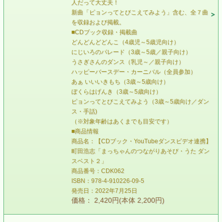
人だって大丈夫！
新曲「ピョンってとびこえてみよう」含む、全７曲
を収録および掲載。
■CDブック収録・掲載曲
どんどんどどんこ（4歳児～5歳児向け）
にじいろのパレード（3歳～5歳／親子向け）
うさぎさんのダンス（乳児～／親子向け）
ハッピーバースデー・カーニバル（全員参加）
あぁ いいいきもち（3歳～5歳向け）
ぼくらはげんき（3歳～5歳向け）
ピョンってとびこえてみよう（3歳～5歳向け／ダン
ス・手話)
（※対象年齢はあくまでも目安です）
■商品情報
商品名：【CDブック・YouTubeダンスビデオ連携】
町田浩志「まっちゃんのつながりあそび・うた ダン
スベスト２」
商品番号：CDK062
ISBN：978-4-910226-09-5
発売日：2022年7月25日
価格： 2,420円(本体 2,200円)