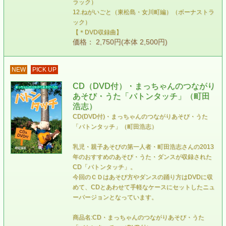
ラック）
12.ねがいごと（東松島・女川町編）（ボーナストラ
ック）
【＊DVD収録曲】
価格： 2,750円(本体 2,500円)
NEW
PICK UP
CD（DVD付）・まっちゃんのつながり
あそび・うた「バトンタッチ」（町田
浩志）
CD(DVD付)・まっちゃんのつながりあそび・うた
「バトンタッチ」（町田浩志）
乳児・親子あそびの第一人者・町田浩志さんの2013
年のおすすめのあそび・うた・ダンスが収録された
CD「バトンタッチ」。
今回のＣＤはあそび方やダンスの踊り方はDVDに収
めて、CDとあわせて手軽なケースにセットしたニュ
ーバージョンとなっています。
商品名:CD・まっちゃんのつながりあそび・うた