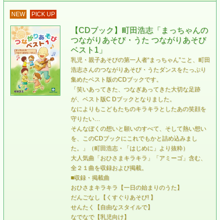
NEW
PICK UP
【CDブック】町田浩志「まっちゃんの
つながりあそび・うた つながりあそび
ベスト1」
乳児・親子あそびの第一人者“まっちゃん”こと、町田
浩志さんのつながりあそび・うたダンスをたっぷり
集めたベスト版のCDブックです。
「笑いあってきた、つなぎあってきた大切な足跡
が、ベスト版C Dブックとなりました。
なによりもこどもたちのキラキラとしたあの笑顔を
守りたい…
そんなぼくの想いと願いのすべて、そして熱い想い
を、このCDブックにこれでもかと詰め込みまし
た。」（町田浩志・「はじめに」より抜粋）
大人気曲「おひさまキラキラ」「アミーゴ」含む、
全２１曲を収録および掲載。
■収録・掲載曲
おひさまキラキラ【一日の始まりのうた】
だんごなし【くすぐりあそび! 】
せんたく【自由なスタイルで】
なでなで【乳児向け】