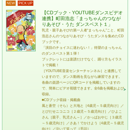
NEW
PICK UP
【CDブック・YOUTUBEダンスビデオ
連携】町田浩志「まっちゃんのつなが
りあそび・うた ダンスベスト１」
乳児・親子あそびの第一人者“まっちゃん”こと、町田
浩志さんのつながりあそび・うたダンスを集めたCD
ブックです。
「演目のチョイスに迷わない！」待望のまっちゃん
のダンスベスト第１弾！
ブックレットには楽譜だけでなく、踊り方もイラス
トで掲載！
［YOUTUBE音楽センターチャンネル］と連携して
いますので、ダンス動画を見ながら練習できます。
各曲の楽譜ページにQRコードを掲載していますの
で、簡単にビデオ視聴できます。全6曲を掲載および
収録。
■CDブック収録・掲載曲
風と蒼空（そら）と大地と［4歳児～５歳児向け］／
とびだせニコニコ［２歳児～５歳児向け］／ひよこ
さん［親子、乳児さん～］／かっぱおやじ［３歳児
～５歳児向け］／さあ！でかけよう［4歳児～５歳児
向け］／泣いて笑って［手話］