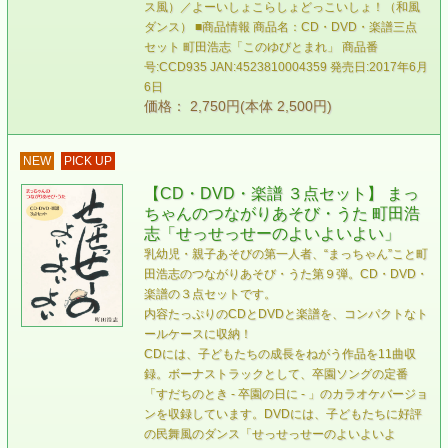
ス風）／よーいしょこらしょどっこいしょ！（和風
ダンス） ■商品情報 商品名：CD・DVD・楽譜三点
セット 町田浩志「このゆびとまれ」 商品番
号:CCD935 JAN:4523810004359 発売日:2017年6月
6日
価格： 2,750円(本体 2,500円)
NEW
PICK UP
【CD・DVD・楽譜 ３点セット】 まっ
ちゃんのつながりあそび・うた 町田浩
志「せっせっせーのよいよいよい」
乳幼児・親子あそびの第一人者、“まっちゃん”こと町
田浩志のつながりあそび・うた第９弾。CD・DVD・
楽譜の３点セットです。
内容たっぷりのCDとDVDと楽譜を、コンパクトなト
ールケースに収納！
CDには、子どもたちの成長をねがう作品を11曲収
録。ボーナストラックとして、卒園ソングの定番
「すだちのとき - 卒園の日に - 」のカラオケバージョ
ンを収録しています。DVDには、子どもたちに好評
の民舞風のダンス「せっせっせーのよいよいよ