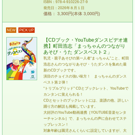
ISBN：978-4-910226-27-9
発売日：2026年８月１日
価格： 3,300円(本体 3,000円)
NEW
PICK UP
【CDブック・YouTubeダンスビデオ連
携】町田浩志「まっちゃんのつながり
あそび・うた ダンスベスト２」
乳児・親子あそびの第一人者“まっちゃん”こと、町田
浩志さんのつながりあそび・うたダンスを集めた最
新のCDブックです。
演目のチョイスの強い味方！ まっちゃんのダンス
ベスト第２弾！
“トリプルブリッド” CDとブックレット、YouTubeで
カンタンに覚えられる！
CDとセットのブックレットには、楽譜の他、詳しい
踊り方の解説も掲載しています。
大好評のYouTube動画連携［YOUTUBE音楽センタ
ーチャンネル］で、まっちゃんの声に合わせてステ
ップレッスン！
対象年齢は園児さんくらいに設定していますが、大