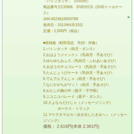
「バトンタッチ」（DVD付）
商品番号:CCD906 DVD付CD（DVDトールケー
ス）
JAN:4523810003789
発売日：2013年6月10日
定価：2,500円（税込）
■収録曲（町田浩志 作詞・作曲）
1.バトンタッチ（幼児・ダンス）
2.おはようジャンケン（乳幼児・手あそび）
3.ゆらゆらおふろ（乳幼児・ふれあいあそび）
4.まほうのチョコレート（乳幼児・手あそび）
5.たんじょうびケーキ（乳幼児・手あそび）
6.でんでんでんしゃ（幼児・手あそび）
7.なにかがちがウッ！（幼児・手あそび）
8.わたしの胸の中（親子・子守唄）
9.ニコニコパレード（親子・ダンス）
10.さよならだけじゃ（メッセージソング）
ボーナス・トラック
11.マケテタマルカ～歩き出したきみへ～（メッセー
ジソング）
価格： 2,619円(本体 2,381円)