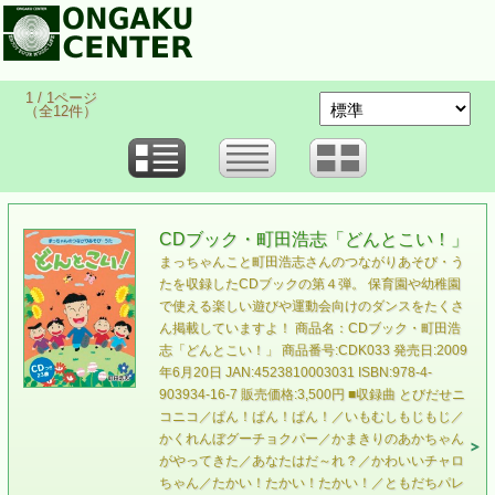
1 / 1ページ
（全12件）
CDブック・町田浩志「どんとこい！」
まっちゃんこと町田浩志さんのつながりあそび・う
たを収録したCDブックの第４弾。 保育園や幼稚園
で使える楽しい遊びや運動会向けのダンスをたくさ
ん掲載していますよ！ 商品名：CDブック・町田浩
志「どんとこい！」 商品番号:CDK033 発売日:2009
年6月20日 JAN:4523810003031 ISBN:978-4-
903934-16-7 販売価格:3,500円 ■収録曲 とびだせニ
コニコ／ぱん！ぱん！ぱん！／いもむしもじもじ／
かくれんぼグーチョクパー／かまきりのあかちゃん
がやってきた／あなたはだ～れ？／かわいいチャロ
ちゃん／たかい！たかい！たかい！／ともだちパレ