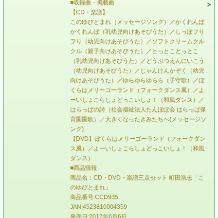
■収録曲・掲載曲
【CD・楽譜】
このゆぴとまれ（メッセージソング）／かくれんぼ
かくれんぼ（乳幼児向けあそびうた）／しっぽフり
フり（幼児向けあそびうた）／ソフトクリームクル
クル（親子向けあそびうた）／とっとことっとこ
（乳幼児向けあそびうた）／どうぶつえんにいこう
（幼児向けあそびうた）／じゃんけんかぞく（幼児
向けあそびうた）／ゆらゆらゆらら（子守歌）／ぼ
くらはメリーゴーランド（フォークダンス風）／よ
ーいしょこらしょどっこいしょ！（和風ダンス）／
はらっぱの詩（社会福祉法人たんぽぽ会 はらっぱ保
育園園歌）／大きくなったきみたちへ(メッセージソ
ング)
【DVD】ぼくらはメリーゴーランド（フォークダン
ス風）／よーいしょこらしょどっこいしょ！（和風
ダンス）
■商品情報
商品名：CD・DVD・楽譜三点セット 町田浩志「こ
のゆびとまれ」
商品番号:CCD935
JAN:4523810004359
発売日:2017年6月6日