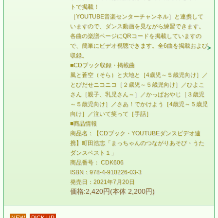
トで掲載！
［YOUTUBE音楽センターチャンネル］と連携して
いますので、ダンス動画を見ながら練習できます。
各曲の楽譜ページにQRコードを掲載していますの
で、簡単にビデオ視聴できます。全6曲を掲載および
収録。
■CDブック収録・掲載曲
風と蒼空（そら）と大地と［4歳児～５歳児向け］／
とびだせニコニコ［２歳児～５歳児向け］／ひよこ
さん［親子、乳児さん～］／かっぱおやじ［３歳児
～５歳児向け］／さあ！でかけよう［4歳児～５歳児
向け］／泣いて笑って［手話］
■商品情報
商品名：【CDブック・YOUTUBEダンスビデオ連
携】町田浩志「まっちゃんのつながりあそび・うた
ダンスベスト１」
商品番号： CDK606
ISBN：978-4-910226-03-3
発売日：2021年7月20日
価格:2,420円(本体 2,200円)
NEW
PICK UP