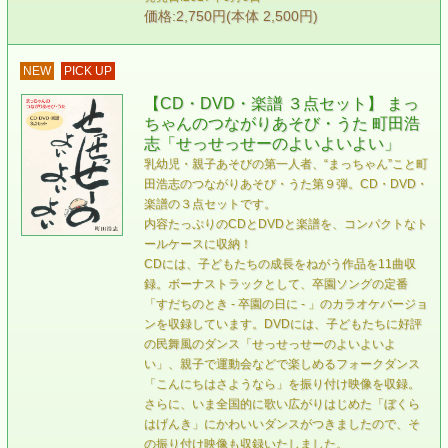
価格:2,750円(本体 2,500円)
NEW
PICK UP
【CD・DVD・楽譜 ３点セット】 まっ
ちゃんのつながりあそび・うた 町田浩
志「せっせっせーのよいよいよい」
乳幼児・親子あそびの第一人者、“まっちゃん”こと町
田浩志のつながりあそび・うた第９弾。CD・DVD・
楽譜の３点セットです。
内容たっぷりのCDとDVDと楽譜を、コンパクトなト
ールケースに収納！
CDには、子どもたちの成長をねがう作品を11曲収
録。ボーナストラックとして、卒園ソングの定番
「すだちのとき - 卒園の日に - 」のカラオケバージョ
ンを収録しています。DVDには、子どもたちに好評
の民舞風のダンス「せっせっせーのよいよいよ
い」、親子で運動会などで楽しめるフォークダンス
「こんにちはさようなら」を振り付け映像を収録。
さらに、いま全国的に歌い広がりはじめた「ぼくら
はげんき」にかわいいダンスがつきましたので、そ
の振り付け映像も収録いたしました。