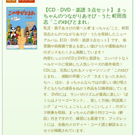
【CD・DVD・楽譜 ３点セット】 まっ
ちゃんのつながりあそび・うた 町田浩
志「このゆびとまれ」
乳児・親子あそびの第一人者“まっちゃん”こと、町田
浩志さんのつながりあそび・うたを収録したニュー
アルバム【CD・DVD・楽譜３点セット】です。 保
育園や幼稚園で使える楽しい遊びうたや運動会向け
のダンスをたくさん掲載しています！
内容たっぷりのCDとDVDと楽譜を、コンパクトなト
ールケースに収納した人気シリーズの新作発売！
CDには、元気になれるメッセージソング「このゆび
とまれ」、感動の卒園ソング「大きくなったきみた
ちへ 」ほか、まっちゃんならではの楽しい遊び歌と
子どもたちの成長をねがう作品を12曲収録していま
す。 DVDには、サンバのリズムが最高に楽しい「ぼ
くらはメリーゴーランド」、楽しく力強い民謡風ソ
ング「よーいしょこらしょどっこいしょ！」のダン
ス映像を収録。まっちゃんの振り付けコール（解
説）付きですので、練習にも最適です。ブックレッ
トには、全曲のメロディー・コード譜と解説＆エッ
セイが掲載されています。