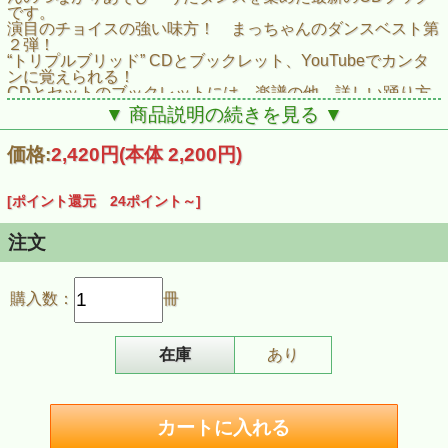
です。
演目のチョイスの強い味方！ まっちゃんのダンスベスト第
２弾！
“トリプルブリッド” CDとブックレット、YouTubeでカンタ
ンに覚えられる！
CDとセットのブックレットには、楽譜の他、詳しい踊り方
の解説も掲載しています。
▼ 商品説明の続きを見る ▼
大好評のYouTube動画連携［YOUTUBE音楽センターチャン
ネル］で、まっちゃんの声に合わせてステップレッスン！
価格:
2,420円
(本体 2,200円)
対象年齢は園児さんくらいに設定していますが、大人だって
大丈夫！
新曲「ピョンってとびこえてみよう」含む、全７曲を収録お
[ポイント還元 24ポイント～]
よび掲載。
■CDブック収録・掲載曲
どんどんどどんこ（4歳児～5歳児向け）
注文
にじいろのパレード（3歳～5歳／親子向け）
うさぎさんのダンス（乳児～／親子向け）
ハッピーバースデー・カーニバル（全員参加）
購入数：
冊
あぁ いいいきもち（3歳～5歳向け）
ぼくらはげんき（3歳～5歳向け）
ピョンってとびこえてみよう（3歳～5歳向け／ダンス・手
話)
在庫
あり
（※対象年齢はあくまでも目安です）
■商品情報
商品名：【CDブック・YouTubeダンスビデオ連携】町田浩
志「まっちゃんのつながりあそび・うた ダンスベスト２」
商品番号：CDK062
ISBN：978-4-910226-09-5