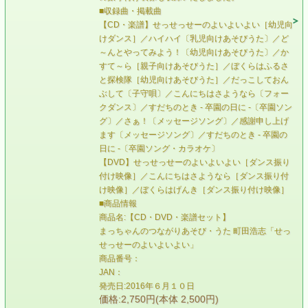
■収録曲・掲載曲
【CD・楽譜】せっせっせーのよいよいよい［幼児向
けダンス］／ハイハイ〔乳児向けあそびうた〕／ど
～んとやってみよう！〔幼児向けあそびうた〕／か
すて～ら［親子向けあそびうた］／ぼくらはふるさ
と探検隊［幼児向けあそびうた］／だっこしておん
ぶして〔子守唄〕／こんにちはさようなら〔フォー
クダンス〕／すだちのとき - 卒園の日に -〔卒園ソン
グ〕／さぁ！〔メッセージソング〕／感謝申し上げ
ます〔メッセージソング〕／すだちのとき - 卒園の
日に -〔卒園ソング・カラオケ〕
【DVD】せっせっせーのよいよいよい［ダンス振り
付け映像］／こんにちはさようなら［ダンス振り付
け映像］／ぼくらはげんき［ダンス振り付け映像］
■商品情報
商品名:【CD・DVD・楽譜セット】
まっちゃんのつながりあそび・うた 町田浩志「せっ
せっせーのよいよいよい」
商品番号：
JAN：
発売日:2016年６月１０日
価格:2,750円(本体 2,500円)