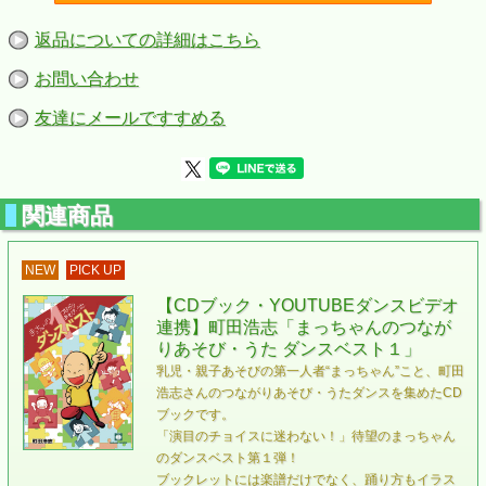
発売日：2022年7月25日
返品についての詳細はこちら
お問い合わせ
友達にメールですすめる
関連商品
NEW
PICK UP
【CDブック・YOUTUBEダンスビデオ
連携】町田浩志「まっちゃんのつなが
りあそび・うた ダンスベスト１」
乳児・親子あそびの第一人者“まっちゃん”こと、町田
浩志さんのつながりあそび・うたダンスを集めたCD
ブックです。
「演目のチョイスに迷わない！」待望のまっちゃん
のダンスベスト第１弾！
ブックレットには楽譜だけでなく、踊り方もイラス