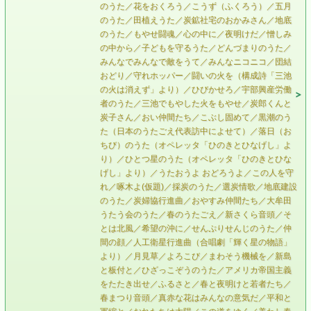
のうた／花をおくろう／こうず（ふくろう）／五月
のうた／田植えうた／炭鉱社宅のおかみさん／地底
のうた／もやせ闘魂／心の中に／夜明けだ／憎しみ
の中から／子どもを守るうた／どんづまりのうた／
みんなでみんなで敵をうて／みんなニコニコ／団結
おどり／守れホッパー／闘いの火を（構成詩「三池
の火は消えず」より）／ひびかせろ／宇部興産労働
者のうた／三池でもやした火をもやせ／炭郎くんと
炭子さん／おい仲間たち／こぶし固めて／黒潮のう
た（日本のうたごえ代表訪中によせて）／落日（お
ちび）のうた（オペレッタ「ひのきとひなげし」よ
り）／ひとつ星のうた（オペレッタ「ひのきとひな
げし」より）／うたおうよ おどろうよ／この人を守
れ／啄木よ(仮題)／採炭のうた／選炭情歌／地底建設
のうた／炭婦協行進曲／おやすみ仲間たち／大牟田
うたう会のうた／春のうたごえ／新さくら音頭／そ
とは北風／希望の沖に／せんぷりせんじのうた／仲
間の顔／人工衛星行進曲（合唱劇「輝く星の物語」
より）／月見草／よろこび／まわそう機械を／新島
と板付と／ひざっこぞうのうた／アメリカ帝国主義
をたたき出せ／ふるさと／春と夜明けと若者たち／
春まつり音頭／真赤な花はみんなの意気だ／平和と