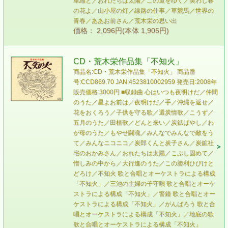
軍縮と／おれたちは太陽／この道をゆく／美わし春
の花よ／山小屋の灯／線路の仕事／草競馬／世界の
青春／ああお前さん／荒木栄の思い出
価格： 2,096円(本体 1,905円)
CD・荒木栄作品集「不知火」
商品名:CD・荒木栄作品集「不知火」 商品番
号:CCD869.70 JAN:4523810002959 発売日:2008年
販売価格:3000円 ■収録曲 心はいつも夜明けだ／仲間
のうた／星よお前は／夜明けだ／手／沖縄を返せ／
花をおくろう／子供を守る歌／選炭情歌／こうず／
五月のうた／田植歌／どんと来い／炭鉱ばやし／わ
が母のうた／もやせ闘魂／みんなでみんなで敵をう
て／みんなニコニコ／炭郎くんと炭子さん／炭鉱社
宅のおかみさん／おれたちは太陽／こぶし固めて／
憎しみの中から／大行進のうた／この勝利ひびけと
どろけ／不知火 歌と合唱とオーケストラによる構成
「不知火」／三池の主婦の子守唄 歌と合唱とオーケ
ストラによる構成「不知火」／警鐘 歌と合唱とオー
ケストラによる構成「不知火」／がんばろう 歌と合
唱とオーケストラによる構成「不知火」／地底の歌
歌と合唱とオーケストラによる構成「不知火」