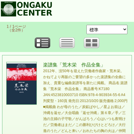
1 / 1ページ
（全2件）
楽譜集「荒木栄 作品全集」
2012年、没50年を迎えた労働者作曲家・荒木栄。
かねてより再販のご要望の多かった楽譜集の全曲に
加え、貴重な編曲楽譜等を新たに掲載。 商品名:楽譜
集「荒木栄 作品全集」 商品番号:K7180
JAN:4523810003710 ISBN:978-4-903934-55-6 A4
判変型・160頁 発売日:2012/10/20 販売価格:2,000円
■掲載曲 わが母のうた／炭鉱ばやし／星よお前は／
沖縄を返せ／大合唱曲「返せ沖縄」第６章／手／三
池の主婦の子守歌／がんばろう／心はいつも夜明け
だ／労働者はまだ／この勝利ひびけとどろけ／大行
進のうた／どんと来い／おれたちの胸の火は／仲間