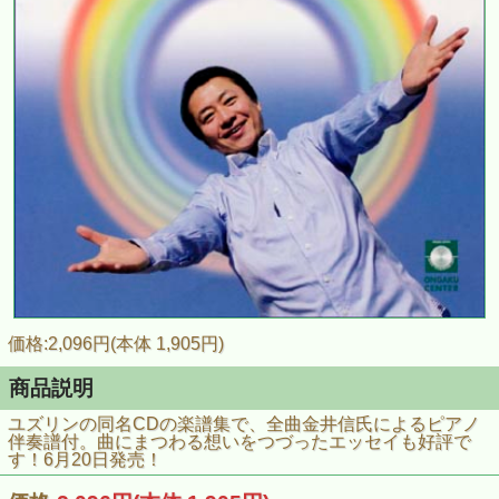
価格:2,096円(本体 1,905円)
商品説明
ユズリンの同名CDの楽譜集で、全曲金井信氏によるピアノ
伴奏譜付。曲にまつわる想いをつづったエッセイも好評で
す！6月20日発売！