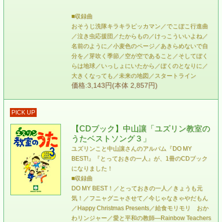
■収録曲
おそうじ洗隊キラキラピッカマン／でこぼこ行進曲
／泣き虫応援団／たからもの／けっこういいよね／
名前のように／小麦色のページ／あきらめないで自
分を／芽吹く季節／空が空であること／そしてぼく
らは地球／いっしょにいたから／ぼくのとなりに／
大きくなっても／未来の地図／スタートライン
価格:3,143円(本体 2,857円)
PICK UP
【CDブック】中山讓「ユズリン教室の
うたベストソング３」
ユズリンこと中山讓さんのアルバム『DO MY
BEST!』『とっておきの一人』が、1冊のCDブック
になりました！
■収録曲
DO MY BEST！／とっておきの一人／きょうも元
気！／フニャグニャさせて／今じゃなきゃやだもん
／Happy Christmas Presents／給食モリモリ おか
わリンジャー／愛と平和の教師―Rainbow Teachers