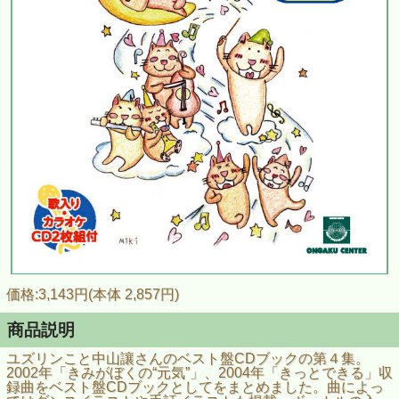
価格:3,143円(本体 2,857円)
商品説明
ユズリンこと中山讓さんのベスト盤CDブックの第４集。
2002年「きみがぼくの“元気”」、2004年「きっとできる」収
録曲をベスト盤CDブックとしてをまとめました。曲によっ