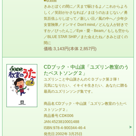
■収録曲
きみとぼくの間に／天まで駆けるよ／これからよろ
しく／笑顔がかさなれば／まほうのおまじない／勇
気百倍ふりしぼって／新しい日／風の中へ／少年少
女冒険隊／ドンマイ Don't mind／どんな人が好きで
すか／ぴったんこ／Eye・愛・Beam／もしも空から
／BLUE STAR SHIP／また会えたね／きみとぼくの
間に
価格:3,143円(本体 2,857円)
CDブック・中山讓「ユズリン教室のう
たベストソング２」
ユズリンこと中山讓さんのＣＤブック第２弾！
元気になりたい、イキイキ生きたい、あなたに贈る
最高のユズリンソング集です。
商品名:CDブック・中山讓「ユズリン教室のうたベ
ストソング２」
商品番号:CDK006
JAN:4523810001488
ISBN:978-4-900344-46-4
発売日:2002年 3月25日