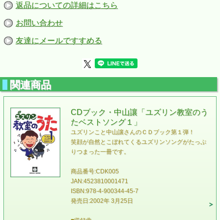
返品についての詳細はこちら
お問い合わせ
友達にメールですすめる
関連商品
CDブック・中山讓「ユズリン教室のう
たベストソング１」
ユズリンこと中山讓さんのＣＤブック第１弾！
笑顔が自然とこぼれてくるユズリンソングがたっぷ
りつまった一冊です。
商品番号:CDK005
JAN:4523810001471
ISBN:978-4-900344-45-7
発売日:2002年 3月25日