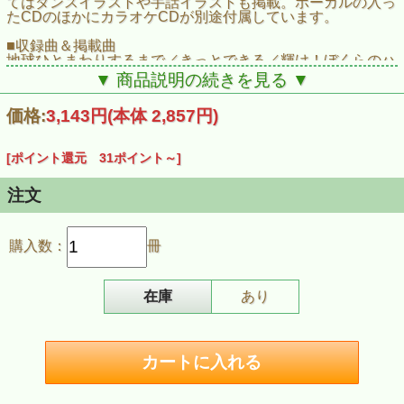
てはダンスイラストや手話イラストも掲載。ボーカルの入っ
たCDのほかにカラオケCDが別途付属しています。
■収録曲＆掲載曲
地球ひとまわりするまで／きっとできる／輝け！ぼくらのハ
ブラシマン！／スキスキ大好き／おばあちゃん おじいちゃ
▼ 商品説明の続きを見る ▼
んは森のフクロウ／今日も一日ありがとう／生命歌いましょ
う／ときめく風／友達っていいな／勉強しましょ！／お助け
価格:
3,143円
(本体 2,857円)
忍者 宿題花吹雪 参上！／WITH YOU／おめでとう誕生日／
人 愛しくて／きみがぼくの“元気”
[ポイント還元 31ポイント～]
■商品情報
商品番号:CDK050
JAN:4523810003604
注文
ISBN:978-4-903934-49-5
発売日:2012/05/13
購入数：
冊
在庫
あり