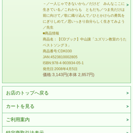
－／一人じゃできないから／だけど みんなここに
生きている／これからも ともだち／つま先だけは
前に向けて／歌に織り込んで／ひとかけらの勇気を
にぎりしめて／思いっきり自分らしく生きてみよう
／先生
■商品情報
商品名：【CDブック】中山讓「ユズリン教室のうた
ベストソング３」
商品番号:CDK030
JAN:4523810002805
ISBN:978-4-903934-05-1
発売日:2008年4月5日
価格:3,143円(本体 2,857円)
お店のトップへ戻る
カートを見る
ご利用案内
特定商取引法表示