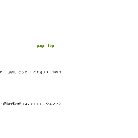
page top
ービス（無料）とさせていただきます。※着日
マト運輸の宅急便［コレクト］）、ウェブマネ