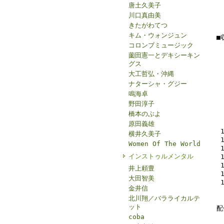
唐土久美子
川口真由美
きたがわてつ
キム・ウォンジュン
■
コロンブミュージック
薗田憲一とデキシーキン
グス
大工哲弘・沖縄
ナターシャ・グジー
鳴海卓
野田淳子
橋本のぶよ
原田義雄
横井久美子
Women Of The World
インストゥルメンタル
井上頼豊
大田智美
金井信
北川翔／バラライカルテ
ット
配
coba