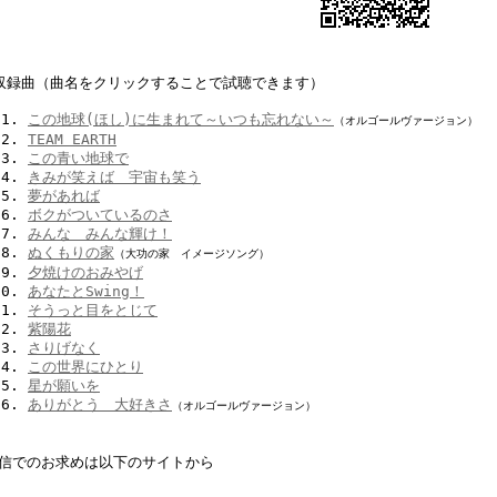
収録曲
（曲名をクリックすることで試聴できます）
この地球(ほし)に生まれて
～いつも忘れない～
（オルゴールヴァージョン）
TEAM EARTH
この青い地球で
きみが笑えば 宇宙も笑う
夢があれば
ボクがついているのさ
みんな みんな輝け！
ぬくもりの家
（大功の家 イメージソング）
夕焼けのおみやげ
あなたとSwing！
そうっと目をとじて
紫陽花
さりげなく
この世界にひとり
星が願いを
ありがとう 大好きさ
（オルゴールヴァージョン）
信でのお求めは以下のサイトから