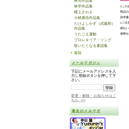
林光作品集
林学作品集
○この
檀上さわえ
商品の
小林康浩作品集
請求書
○ご注
たけよしかず（武義和）
作品集
後払い
うたごえ運動
債権を
プロレタリア・ソング
歌いたくなる童謡集
書籍
メールマガジン
下記にメールアドレスを入
力し登録ボタンを押して下
さい。
変更・解除・お知らせはこ
ちら >>
過去のメルマガ