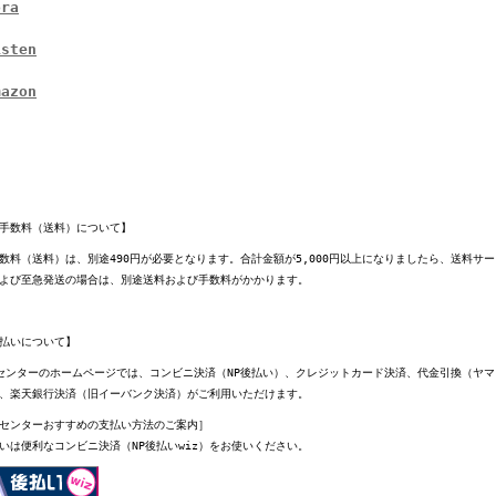
ora
isten
mazon
手数料（送料）について】
数料（送料）は、別途490円が必要となります。合計金額が5,000円以上になりましたら、送料サ
よび至急発送の場合は、別途送料および手数料がかかります。
払いについて】
センターのホームページでは、コンビニ決済（NP後払い）、クレジットカード決済、代金引換（ヤ
、楽天銀行決済（旧イーバンク決済）がご利用いただけます。
センターおすすめの支払い方法のご案内］
いは便利なコンビニ決済（NP後払いwiz）をお使いください。