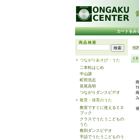
音
カートをみ
商品検索
HO
C
つながりあそび・うた
二本松はじめ
中山譲
町田浩志
商
長尾高明
T
つながりダンスビデオ
商
J
教育・保育のうた
教室ですぐに使えるＣＤ
発
ブック
クラスでうたうこどもの
うた
教則ダンスビデオ
手話でうたうこどものう