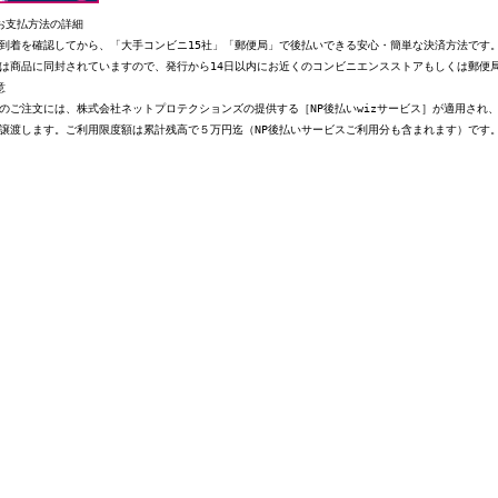
お支払方法の詳細
到着を確認してから、「大手コンビニ15社」「郵便局」で後払いできる安心・簡単な決済方法です
は商品に同封されていますので、発行から14日以内にお近くのコンビニエンスストアもしくは郵便
意
のご注文には、株式会社ネットプロテクションズの提供する［NP後払いwizサービス］が適用され
譲渡します。ご利用限度額は累計残高で５万円迄（NP後払いサービスご利用分も含まれます）です