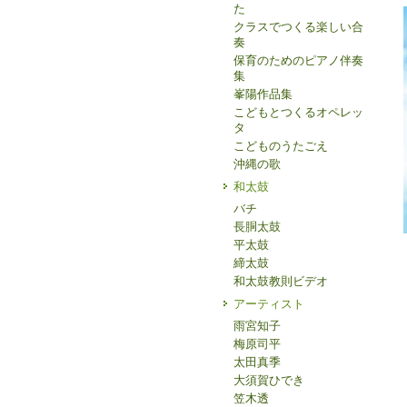
た
クラスでつくる楽しい合
奏
保育のためのピアノ伴奏
集
峯陽作品集
こどもとつくるオペレッ
タ
こどものうたごえ
沖縄の歌
和太鼓
バチ
長胴太鼓
平太鼓
締太鼓
和太鼓教則ビデオ
アーティスト
雨宮知子
梅原司平
太田真季
大須賀ひでき
笠木透