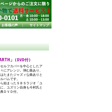
お客様の声
｜
サイトマップ
ARTH」
(DVD付)
のセルフカバーを中心としたア
様々にアレンジ。弾む曲あり、
、はたまたジャズィな曲ありと
アルバムです。
から始まったＳＢＳラジオ「ユ
風に、ユズリン自身も今村氏と
特典ＤＶＤ付。