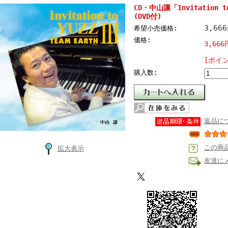
CD・中山讓「Invitation to
(DVD付)
3,66
希望小売価格:
価格:
3,666
[ポイ
購入数:
返品に
この商
拡大表示
友達に