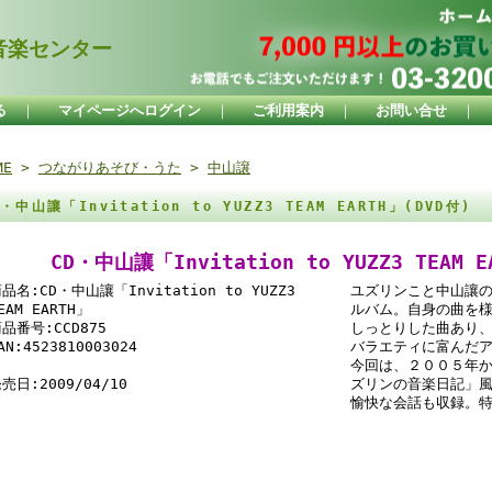
楽センター
る
｜
マイページへログイン
｜
ご利用案内
｜
お問い合せ
｜
ME
>
つながりあそび・うた
>
中山譲
D・中山讓「Invitation to YUZZ3 TEAM EARTH」(DVD付)
CD・中山讓「Invitation to YUZZ3 TEAM E
品名:CD・中山讓「Invitation to YUZZ3
ユズリンこと中山讓
EAM EARTH」
ルバム。自身の曲を
品番号:CCD875
しっとりした曲あり
AN:4523810003024
バラエティに富んだ
今回は、２００５年
売日:2009/04/10
ズリンの音楽日記」
愉快な会話も収録。