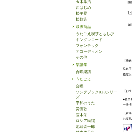
玉木孝治
m
西はじめ
l
松平晃
松野迅
a
取扱商品
うたごえ喫茶ともしび
キングレコード
フォンテック
アコーディオン
その他
【発送
楽譜集
発送手
合唱楽譜
指定お
うたごえ
合唱
【お支
ソングブック828シリー
ズ
◆音楽
平和のうた
ー決済
労働歌
［音楽
荒木栄
お支払
ロシア民謡
池辺晋一郎