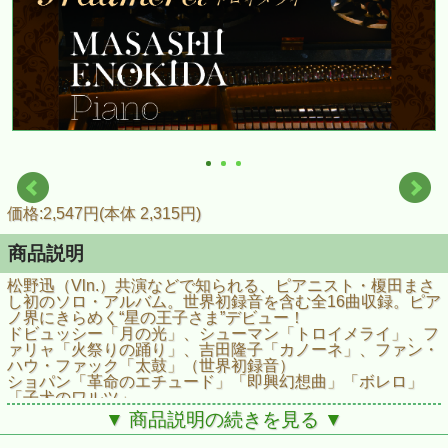
価格:2,547円(本体 2,315円)
商品説明
松野迅（Vln.）共演などで知られる、ピアニスト・榎田まさ
し初のソロ・アルバム。世界初録音を含む全16曲収録。ピア
ノ界にきらめく“星の王子さま”デビュー！
ドビュッシー「月の光」、シューマン「トロイメライ」、フ
ァリャ「火祭りの踊り」、吉田隆子「カノーネ」、ファン・
ハウ・ファック「太鼓」（世界初録音）
ショパン「革命のエチュード」「即興幻想曲」「ボレロ」
「子犬のワルツ」
どこまでもやさしく繊細でありながら、時に力強く、瑞々し
▼ 商品説明の続きを見る ▼
い感性を十分に感じさせてくれる、とっておきの小品集で
す。ぜひお聴き下さい！