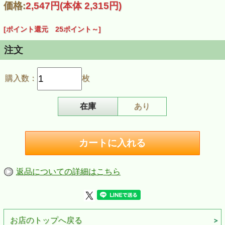
価格:
2,547円
(本体 2,315円)
■収録曲
幻想即興曲（ショパン） ／子犬のワルツ（ショパン） ／お
菓子のベルト・コンベヤー（湯山昭）／エリーゼのために
[ポイント還元 25ポイント～]
（ベートーヴェン）／トロイメライ（シューマン）／ボレロ
（ショパン）／革命のエチュード（ショパン）／舟歌（チャ
イコフスキー）／もみの木（シベリウス）／月の光（ドビュ
注文
ッシー）／夢想（ドビュッシー）／火祭りの踊り（ファリ
ャ）／親密なページ（カザルス）／盆踊（伊福部昭）／カノ
ーネ（吉田孝子）／太鼓（ダン・ハウ・ファック）
購入数：
枚
■商品情報
商品名：【CD・デビューアルバム】 榎田まさし（ピアノ）
「トロイメライ」
商品番号：CCD933
在庫
あり
JAN：4523810004328
発売日：2017年３月２１日
返品についての詳細はこちら
お店のトップへ戻る