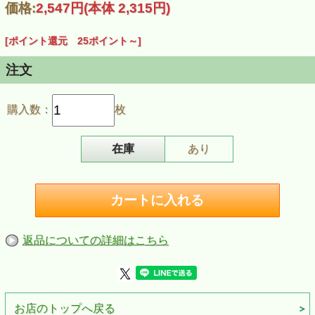
価格:
2,547円
(本体 2,315円)
■収録曲
幻想即興曲（ショパン） ／子犬のワルツ（ショパン） ／お
菓子のベルト・コンベヤー（湯山昭）／エリーゼのために
[ポイント還元 25ポイント～]
（ベートーヴェン）／トロイメライ（シューマン）／ボレロ
（ショパン）／革命のエチュード（ショパン）／舟歌（チャ
イコフスキー）／もみの木（シベリウス）／月の光（ドビュ
注文
ッシー）／夢想（ドビュッシー）／火祭りの踊り（ファリ
ャ）／親密なページ（カザルス）／盆踊（伊福部昭）／カノ
ーネ（吉田孝子）／太鼓（ダン・ハウ・ファック）
購入数：
枚
■商品情報
商品名：【CD・デビューアルバム】 榎田まさし（ピアノ）
「トロイメライ」
商品番号：CCD933
在庫
あり
JAN：4523810004328
発売日：2017年３月２１日
返品についての詳細はこちら
お店のトップへ戻る