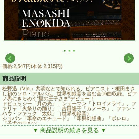
価格:2,547円(本体 2,315円)
商品説明
松野迅（Vln.）共演などで知られる、ピアニスト・榎田まさ
し初のソロ・アルバム。世界初録音を含む全16曲収録。ピア
ノ界にきらめく“星の王子さま”デビュー！
ドビュッシー「月の光」、シューマン「トロイメライ」、フ
ァリャ「火祭りの踊り」、吉田隆子「カノーネ」、ファン・
ハウ・ファック「太鼓」（世界初録音）
ショパン「革命のエチュード」「即興幻想曲」「ボレロ」
「子犬のワルツ」
どこまでもやさしく繊細でありながら、時に力強く、瑞々し
▼ 商品説明の続きを見る ▼
い感性を十分に感じさせてくれる、とっておきの小品集で
す。ぜひお聴き下さい！