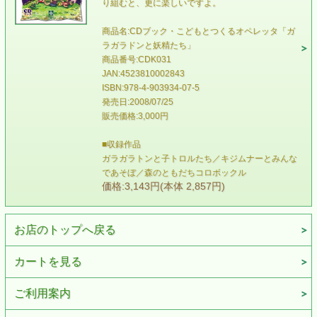
り組むと、更に楽しいですよ。
商品名:CDブック・こどもとつくるオペレッタ「ガ
ラガラドンと妖精たち」
商品番号:CDK031
JAN:4523810002843
ISBN:978-4-903934-07-5
発売日:2008/07/25
販売価格:3,000円
■収録作品
ガラガラトンと子トロルたち／キジムナーとみんな
であそぼ／森のともだちコロボックル
価格:3,143円(本体 2,857円)
お店のトップへ戻る
カートを見る
ご利用案内