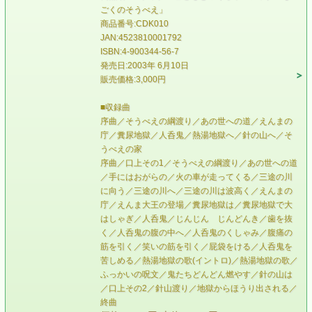
ごくのそうべえ」
商品番号:CDK010
JAN:4523810001792
ISBN:4-900344-56-7
発売日:2003年 6月10日
販売価格:3,000円
■収録曲
序曲／そうべえの綱渡り／あの世への道／えんまの
庁／糞尿地獄／人呑鬼／熱湯地獄へ／針の山へ／そ
うべえの家
序曲／口上その1／そうべえの綱渡り／あの世への道
／手にはおがらの／火の車が走ってくる／三途の川
に向う／三途の川へ／三途の川は波高く／えんまの
庁／えんま大王の登場／糞尿地獄は／糞尿地獄で大
はしゃぎ／人呑鬼／じんじん じんどんき／歯を抜
く／人呑鬼の腹の中へ／人呑鬼のくしゃみ／腹痛の
筋を引く／笑いの筋を引く／屁袋をける／人呑鬼を
苦しめる／熱湯地獄の歌(イントロ)／熱湯地獄の歌／
ふっかいの呪文／鬼たちどんどん燃やす／針の山は
／口上その2／針山渡り／地獄からほうり出される／
終曲