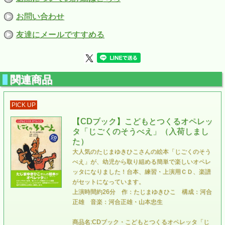
お問い合わせ
友達にメールですすめる
関連商品
PICK UP
【CDブック】こどもとつくるオペレッ
タ「じごくのそうべえ」（入荷しまし
た）
大人気のたじまゆきひこさんの絵本「じごくのそう
べえ」が、幼児から取り組める簡単で楽しいオペレ
ッタになりました！台本、練習・上演用ＣＤ、楽譜
がセットになっています。
上演時間約26分 作：たじまゆきひこ 構成：河合
正雄 音楽：河合正雄・山本忠生
商品名:CDブック・こどもとつくるオペレッタ「じ