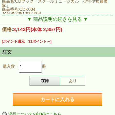
商品名:CDブック「スクールミュージカル 少年少女冒険
隊」
商品番号:CDK004
JAN:4523810001068
ISBN:978-4-900344-36-5
▼ 商品説明の続きを見る ▼
発売日:2000年 3月15日
価格:
3,143円
(本体 2,857円)
■収録曲（全曲カラオケ付）
街をぬけ出せ／ぼくたちの力だけで／準備よし！／ぼくのと
もだち／道を教えて／夢がかなうなら／帰りたい／まよう時
[ポイント還元 31ポイント～]
は夜空見上げて／起きなさい子どもたち／地上に生まれたこ
と 生命をもらったこと／ぼくのとなりに／少年少女冒険隊
注文
購入数：
冊
在庫
あり
返品についての詳細はこちら