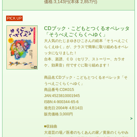
価格:3,143円(本体 2,857円)
PICK UP
CDブック・こどもとつくるオペレッタ
「そうべえごくらくへゆく」
大人気のたじまゆきひこさんの絵本「そうべえごく
らくえゆく」が、クラスで簡単に取り組めるオペレ
ッタになりました！
台本、楽譜、ＣＤ（セリフ、ストーリー、カラオ
ケ、効果音）付ですぐに取り組めます！
商品名:CDブック・こどもとつくるオペレッタ「そ
うべえごくらくへゆく」
商品番号:CDK015
JAN:4523810001945
ISBN:4-900344-65-6
発売日:2004年 4月14日
販売価格:3,000円
■収録曲
大道芸の場／医者のちくあんの家／黄泉のくらやみ