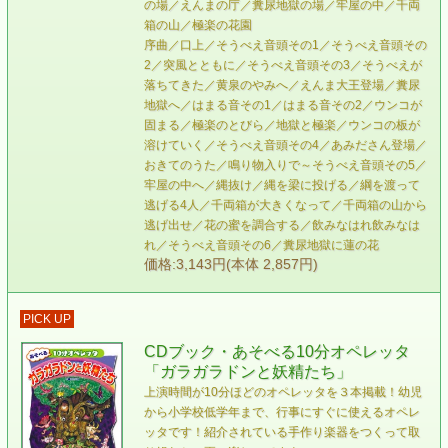
の場／えんまの庁／糞尿地獄の場／牢屋の中／千両
箱の山／極楽の花園
序曲／口上／そうべえ音頭その1／そうべえ音頭その
2／突風とともに／そうべえ音頭その3／そうべえが
落ちてきた／黄泉のやみへ／えんま大王登場／糞尿
地獄へ／はまる音その1／はまる音その2／ウンコが
固まる／極楽のとびら／地獄と極楽／ウンコの板が
溶けていく／そうべえ音頭その4／あみださん登場／
おきてのうた／鳴り物入りで～そうべえ音頭その5／
牢屋の中へ／縄抜け／縄を梁に投げる／綱を渡って
逃げる4人／千両箱が大きくなって／千両箱の山から
逃げ出せ／花の蜜を調合する／飲みなはれ飲みなは
れ／そうべえ音頭その6／糞尿地獄に蓮の花
価格:3,143円(本体 2,857円)
PICK UP
CDブック・あそべる10分オペレッタ
「ガラガラドンと妖精たち」
上演時間が10分ほどのオペレッタを３本掲載！幼児
から小学校低学年まで、行事にすぐに使えるオペレ
ッタです！紹介されている手作り楽器をつくって取