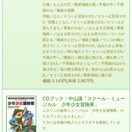
の場／えんまの庁／糞尿地獄の場／牢屋の中／千両
箱の山／極楽の花園
序曲／口上／そうべえ音頭その1／そうべえ音頭その
2／突風とともに／そうべえ音頭その3／そうべえが
落ちてきた／黄泉のやみへ／えんま大王登場／糞尿
地獄へ／はまる音その1／はまる音その2／ウンコが
固まる／極楽のとびら／地獄と極楽／ウンコの板が
溶けていく／そうべえ音頭その4／あみださん登場／
おきてのうた／鳴り物入りで～そうべえ音頭その5／
牢屋の中へ／縄抜け／縄を梁に投げる／綱を渡って
逃げる4人／千両箱が大きくなって／千両箱の山から
逃げ出せ／花の蜜を調合する／飲みなはれ飲みなは
れ／そうべえ音頭その6／糞尿地獄に蓮の花
価格:3,143円(本体 2,857円)
CDブック・中山讓「スクール・ミュー
ジカル 少年少女冒険隊」
ユズリンの創作ミュージカル「少年少女冒険隊」が
ＣＤブックになりました！
ＣＤには全曲の歌入りとカラオケを収録していま
す。