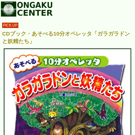
PICK UP
CDブック・あそべる10分オペレッタ「ガラガラドン
と妖精たち」