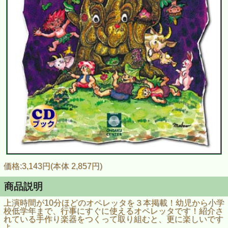
価格:3,143円(本体 2,857円)
商品説明
上演時間が10分ほどのオペレッタを３本掲載！幼児から小学
校低学年まで、行事にすぐに使えるオペレッタです！紹介さ
れている手作り楽器をつくって取り組むと、更に楽しいです
よ。