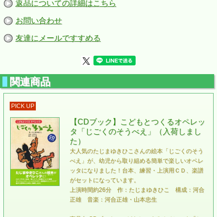
返品についての詳細はこちら
お問い合わせ
友達にメールですすめる
関連商品
PICK UP
【CDブック】こどもとつくるオペレッ
タ「じごくのそうべえ」（入荷しまし
た）
大人気のたじまゆきひこさんの絵本「じごくのそう
べえ」が、幼児から取り組める簡単で楽しいオペレ
ッタになりました！台本、練習・上演用ＣＤ、楽譜
がセットになっています。
上演時間約26分 作：たじまゆきひこ 構成：河合
正雄 音楽：河合正雄・山本忠生