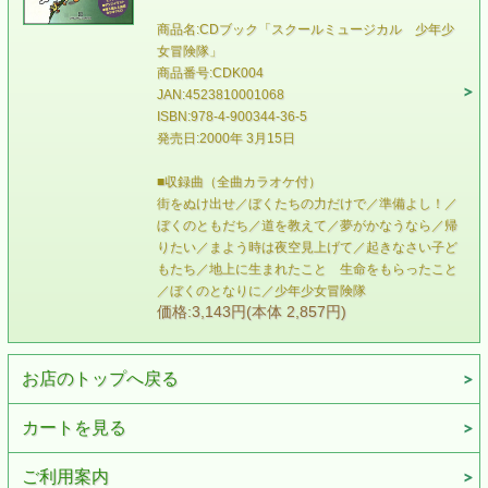
商品名:CDブック「スクールミュージカル 少年少
女冒険隊」
商品番号:CDK004
JAN:4523810001068
ISBN:978-4-900344-36-5
発売日:2000年 3月15日
■収録曲（全曲カラオケ付）
街をぬけ出せ／ぼくたちの力だけで／準備よし！／
ぼくのともだち／道を教えて／夢がかなうなら／帰
りたい／まよう時は夜空見上げて／起きなさい子ど
もたち／地上に生まれたこと 生命をもらったこと
／ぼくのとなりに／少年少女冒険隊
価格:3,143円(本体 2,857円)
お店のトップへ戻る
カートを見る
ご利用案内