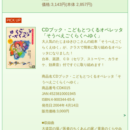
価格:3,143円(本体 2,857円)
PICK UP
CDブック・こどもとつくるオペレッタ
「そうべえごくらくへゆく」
大人気のたじまゆきひこさんの絵本「そうべえごく
らくえゆく」が、クラスで簡単に取り組めるオペレ
ッタになりました！
台本、楽譜、ＣＤ（セリフ、ストーリー、カラオ
ケ、効果音）付ですぐに取り組めます！
商品名:CDブック・こどもとつくるオペレッタ「そ
うべえごくらくへゆく」
商品番号:CDK015
JAN:4523810001945
ISBN:4-900344-65-6
発売日:2004年 4月14日
販売価格:3,000円
■収録曲
大道芸の場／医者のちくあんの家／黄泉のくらやみ