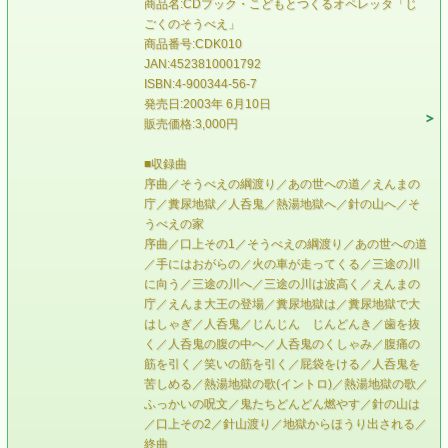
商品名:CDブック・こどもとつくるオペレッタ「じ
ごくのそうべえ」
商品番号:CDK010
JAN:4523810001792
ISBN:4-900344-56-7
発売日:2003年 6月10日
販売価格:3,000円
■収録曲
序曲／そうべえの綱渡り／あの世への道／えんまの
庁／糞尿地獄／人呑鬼／熱湯地獄へ／針の山へ／そ
うべえの家
序曲／口上その1／そうべえの綱渡り／あの世への道
／手にはおがらの／火の車が走ってくる／三途の川
に向う／三途の川へ／三途の川は波高く／えんまの
庁／えんま大王の登場／糞尿地獄は／糞尿地獄で大
はしゃぎ／人呑鬼／じんじん じんどんき／歯を抜
く／人呑鬼の腹の中へ／人呑鬼のくしゃみ／腹痛の
筋を引く／笑いの筋を引く／屁袋をける／人呑鬼を
苦しめる／熱湯地獄の歌(イントロ)／熱湯地獄の歌／
ふっかいの呪文／鬼たちどんどん燃やす／針の山は
／口上その2／針山渡り／地獄からほうり出される／
終曲