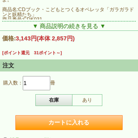
商品名:CDブック・こどもとつくるオペレッタ「ガラガラド
ンと妖精たち」
商品番号:CDK031
JAN:4523810002843
▼ 商品説明の続きを見る ▼
ISBN:978-4-903934-07-5
発売日:2008/07/25
価格:
3,143円
(本体 2,857円)
販売価格:3,000円
■収録作品
[ポイント還元 31ポイント～]
ガラガラトンと子トロルたち／キジムナーとみんなであそぼ
／森のともだちコロボックル
注文
購入数：
冊
在庫
あり