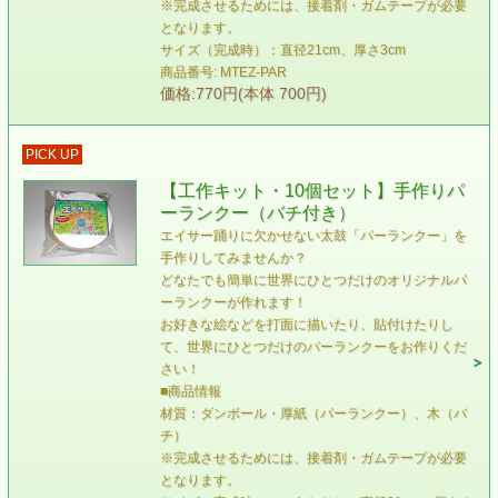
※完成させるためには、接着剤・ガムテープが必要
となります。
サイズ（完成時）：直径21cm、厚さ3cm
商品番号: MTEZ-PAR
価格:770円(本体 700円)
PICK UP
【工作キット・10個セット】手作りパ
ーランクー（バチ付き）
エイサー踊りに欠かせない太鼓「パーランクー」を
手作りしてみませんか？
どなたでも簡単に世界にひとつだけのオリジナルパ
ーランクーが作れます！
お好きな絵などを打面に描いたり、貼付けたりし
て、世界にひとつだけのパーランクーをお作りくだ
さい！
■商品情報
材質：ダンボール・厚紙（パーランクー）、木（バ
チ）
※完成させるためには、接着剤・ガムテープが必要
となります。