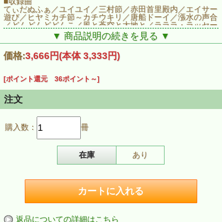
■収録曲
てぃだぬふぁ／ユイユイ／三村節／赤田首里殿内／エイサー
遊び／ヒヤミカチ節～カチウキリ／唐船ドーイ／漲水の声合
／どんどんどどんこ／風と蒼空と大地と／ラララ・ラッセー
ラ／ロック音頭八木節／キッズ・ソーラン
▼ 商品説明の続きを見る ▼
価格:
3,666円
(本体 3,333円)
[ポイント還元 36ポイント～]
注文
購入数：
冊
在庫
あり
返品についての詳細はこちら