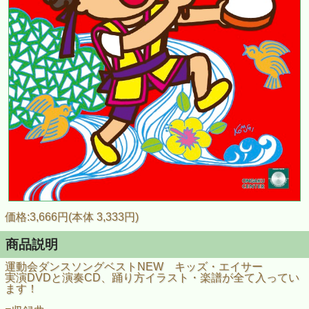
価格:3,666円(本体 3,333円)
商品説明
運動会ダンスソングベストNEW キッズ・エイサー
実演DVDと演奏CD、踊り方イラスト・楽譜が全て入ってい
ます！