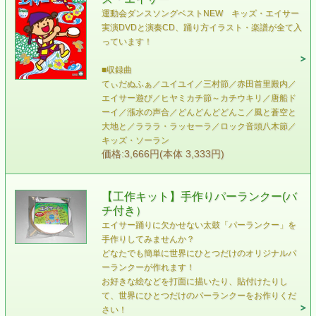
運動会ダンスソングベストNEW キッズ・エイサー
実演DVDと演奏CD、踊り方イラスト・楽譜が全て入
っています！
■収録曲
てぃだぬふぁ／ユイユイ／三村節／赤田首里殿内／
エイサー遊び／ヒヤミカチ節～カチウキリ／唐船ド
ーイ／漲水の声合／どんどんどどんこ／風と蒼空と
大地と／ラララ・ラッセーラ／ロック音頭八木節／
キッズ・ソーラン
価格:3,666円(本体 3,333円)
【工作キット】手作りパーランクー(バ
チ付き）
エイサー踊りに欠かせない太鼓「パーランクー」を
手作りしてみませんか？
どなたでも簡単に世界にひとつだけのオリジナルパ
ーランクーが作れます！
お好きな絵などを打面に描いたり、貼付けたりし
て、世界にひとつだけのパーランクーをお作りくだ
さい！