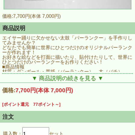
価格:7,700円(本体 7,000円)
商品説明
エイサー踊りに欠かせない太鼓「パーランクー」を手作りし
てみませんか？
どなたでも簡単に世界にひとつだけのオリジナルパーランク
ーが作れます！
お好きな絵などを打面に描いたり、貼付けたりして、世界に
ひとつだけのパーランクーをお作りください！
■商品情報
材質：ダンボール・厚紙（パーランクー）、木（バチ）
※完成させるためには、接着剤・ガムテープが必要となりま
▼ 商品説明の続きを見る ▼
す。
サイズ（完成時・一つあたり）：直径21cm、厚さ３cm
価格:
7,700円
(本体 7,000円)
商品番号: MTEZ-PAR10
[ポイント還元 77ポイント～]
注文
購入数：
セット