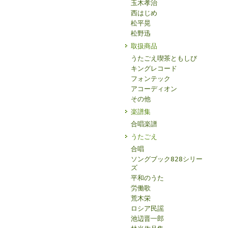
玉木孝治
西はじめ
松平晃
松野迅
取扱商品
うたごえ喫茶ともしび
キングレコード
フォンテック
アコーディオン
その他
楽譜集
合唱楽譜
うたごえ
合唱
ソングブック828シリー
ズ
平和のうた
労働歌
荒木栄
ロシア民謡
池辺晋一郎