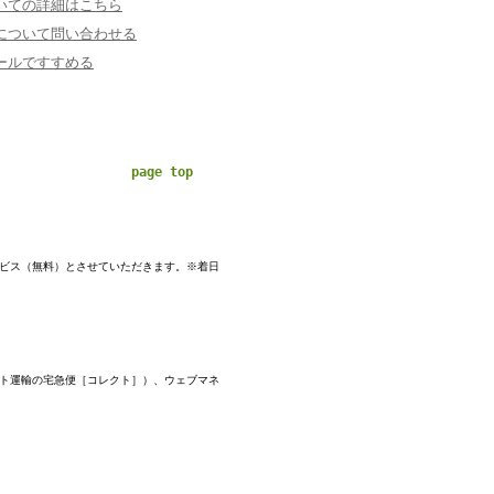
いての詳細はこちら
について問い合わせる
ールですすめる
page top
ービス（無料）とさせていただきます。※着日
マト運輸の宅急便［コレクト］）、ウェブマネ