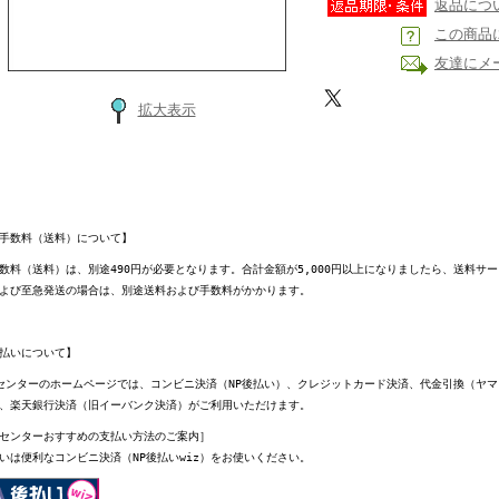
返品につ
この商品
友達にメ
拡大表示
手数料（送料）について】
数料（送料）は、別途490円が必要となります。合計金額が5,000円以上になりましたら、送料サ
よび至急発送の場合は、別途送料および手数料がかかります。
払いについて】
センターのホームページでは、コンビニ決済（NP後払い）、クレジットカード決済、代金引換（ヤ
、楽天銀行決済（旧イーバンク決済）がご利用いただけます。
センターおすすめの支払い方法のご案内］
いは便利なコンビニ決済（NP後払いwiz）をお使いください。