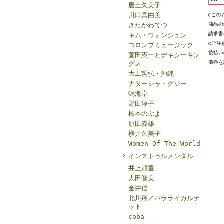
唐土久美子
川口真由美
○この
きたがわてつ
商品の
請求書
キム・ウォンジュン
○ご注
コロンブミュージック
後払い
薗田憲一とデキシーキン
債権を
グス
大工哲弘・沖縄
ナターシャ・グジー
鳴海卓
野田淳子
橋本のぶよ
原田義雄
横井久美子
Women Of The World
インストゥルメンタル
井上頼豊
大田智美
金井信
北川翔／バラライカルテ
ット
coba