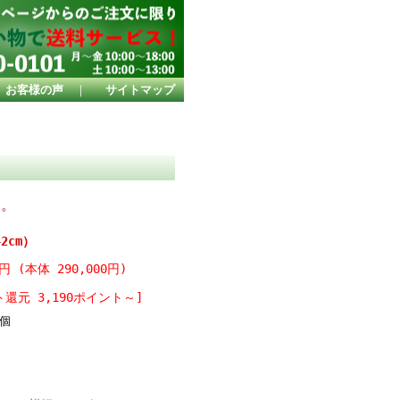
お客様の声
｜
サイトマップ
す。
2cm）
0円 (本体 290,000円)
還元 3,190ポイント～]
個