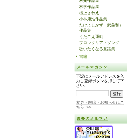
林光作品集
林学作品集
檀上さわえ
小林康浩作品集
たけよしかず（武義和）
作品集
うたごえ運動
プロレタリア・ソング
歌いたくなる童謡集
書籍
メールマガジン
下記にメールアドレスを入
力し登録ボタンを押して下
さい。
変更・解除・お知らせはこ
ちら >>
過去のメルマガ