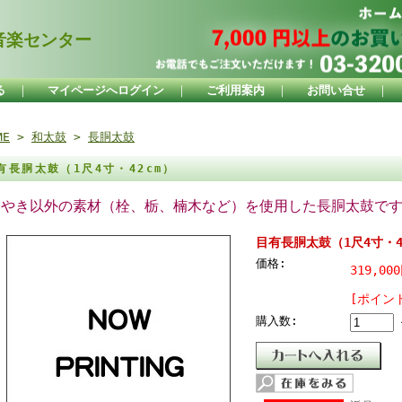
楽センター
る
｜
マイページへログイン
｜
ご利用案内
｜
お問い合せ
｜
ME
>
和太鼓
>
長胴太鼓
有長胴太鼓（1尺4寸・42cm）
けやき以外の素材（栓、栃、楠木など）を使用した長胴太鼓で
目有長胴太鼓（1尺4寸・4
価格:
319,00
[ポイント
購入数: