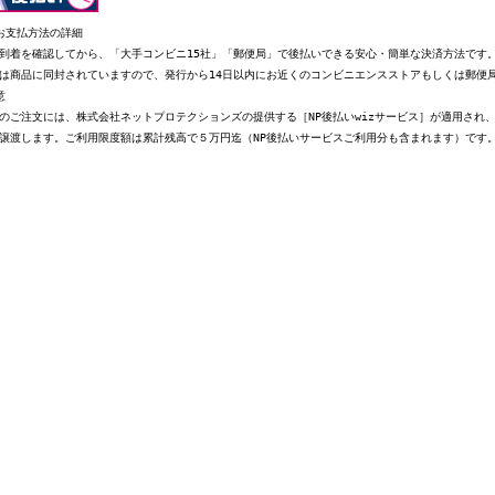
お支払方法の詳細
到着を確認してから、「大手コンビニ15社」「郵便局」で後払いできる安心・簡単な決済方法です
は商品に同封されていますので、発行から14日以内にお近くのコンビニエンスストアもしくは郵便
意
のご注文には、株式会社ネットプロテクションズの提供する［NP後払いwizサービス］が適用され
譲渡します。ご利用限度額は累計残高で５万円迄（NP後払いサービスご利用分も含まれます）です