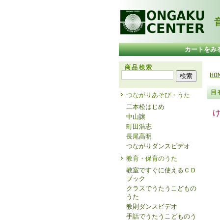
音
カートをみ
商品検索
HO
目
つながりあそび・うた
二本松はじめ
中山譲
町田浩志
長尾高明
つながりダンスビデオ
教育・保育のうた
教室ですぐに使えるＣＤ
ブック
クラスでうたうこどもの
うた
教則ダンスビデオ
手話でうたうこどものう