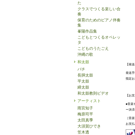
た
クラスでつくる楽しい合
奏
保育のためのピアノ伴奏
集
峯陽作品集
こどもとつくるオペレッ
タ
こどものうたごえ
沖縄の歌
和太鼓
【発送
バチ
発送手
長胴太鼓
指定お
平太鼓
締太鼓
和太鼓教則ビデオ
【お支
アーティスト
◆音楽
雨宮知子
ー決済
梅原司平
［音楽
太田真季
お支払
大須賀ひでき
笠木透