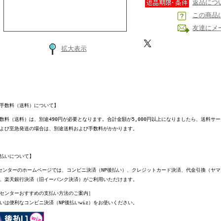
返品につ
この商品
友達にメ
拡大表示
手数料（送料）について】
数料（送料）は、別途490円が必要となります。合計金額が5,000円以上になりましたら、送料サ
よび至急発送の場合は、別途送料および手数料がかかります。
払いについて】
センターのホームページでは、コンビニ決済（NP後払い）、クレジットカード決済、代金引換（ヤ
、楽天銀行決済（旧イーバンク決済）がご利用いただけます。
センターおすすめの支払い方法のご案内］
いは便利なコンビニ決済（NP後払いwiz）をお使いください。