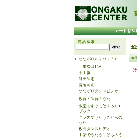
音
カートをみ
商品検索
HO
目
つながりあそび・うた
二本松はじめ
中山譲
町田浩志
長尾高明
つながりダンスビデオ
教育・保育のうた
教室ですぐに使えるＣＤ
ブック
クラスでうたうこどもの
うた
教則ダンスビデオ
手話でうたうこどものう