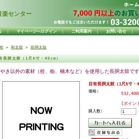
楽センター
る
｜
マイページへログイン
｜
ご利用案内
｜
お問い合せ
｜
ME
>
和太鼓
>
長胴太鼓
有長胴太鼓（1尺6寸・48cm）
けやき以外の素材（栓、栃、楠木など）を使用した長胴太鼓で
目有長胴太鼓（1尺6寸・4
価格:
532,40
[ポイント
購入数: