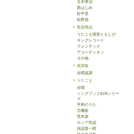
玉木孝治
西はじめ
松平晃
松野迅
取扱商品
うたごえ喫茶ともしび
キングレコード
フォンテック
アコーディオン
その他
楽譜集
合唱楽譜
うたごえ
合唱
ソングブック828シリー
ズ
平和のうた
労働歌
荒木栄
ロシア民謡
池辺晋一郎