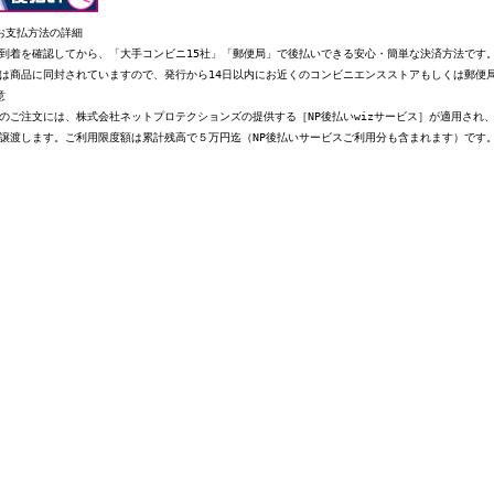
お支払方法の詳細
到着を確認してから、「大手コンビニ15社」「郵便局」で後払いできる安心・簡単な決済方法です
は商品に同封されていますので、発行から14日以内にお近くのコンビニエンスストアもしくは郵便
意
のご注文には、株式会社ネットプロテクションズの提供する［NP後払いwizサービス］が適用され
譲渡します。ご利用限度額は累計残高で５万円迄（NP後払いサービスご利用分も含まれます）です