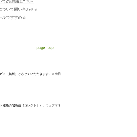
いての詳細はこちら
について問い合わせる
ールですすめる
page top
ービス（無料）とさせていただきます。※着日
マト運輸の宅急便［コレクト］）、ウェブマネ