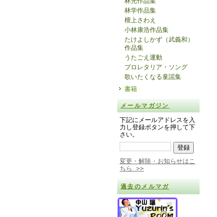
林光作品集
林学作品集
檀上さわえ
小林康浩作品集
たけよしかず（武義和）
作品集
うたごえ運動
プロレタリア・ソング
歌いたくなる童謡集
書籍
メールマガジン
下記にメールアドレスを入
力し登録ボタンを押して下
さい。
変更・解除・お知らせはこ
ちら >>
過去のメルマガ