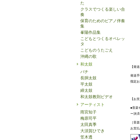
た
クラスでつくる楽しい合
奏
保育のためのピアノ伴奏
集
峯陽作品集
こどもとつくるオペレッ
タ
こどものうたごえ
沖縄の歌
和太鼓
【発送
バチ
発送手
長胴太鼓
指定お
平太鼓
締太鼓
和太鼓教則ビデオ
【お支
アーティスト
◆音楽
雨宮知子
ー決済
梅原司平
［音楽
太田真季
お支払
大須賀ひでき
笠木透