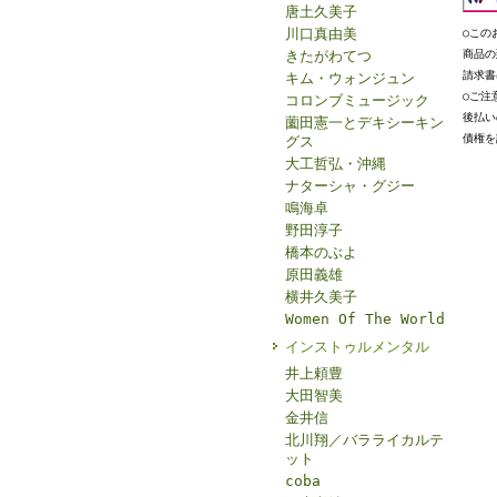
唐土久美子
川口真由美
○この
きたがわてつ
商品の
請求書
キム・ウォンジュン
○ご注
コロンブミュージック
後払い
薗田憲一とデキシーキン
債権を
グス
大工哲弘・沖縄
ナターシャ・グジー
鳴海卓
野田淳子
橋本のぶよ
原田義雄
横井久美子
Women Of The World
インストゥルメンタル
井上頼豊
大田智美
金井信
北川翔／バラライカルテ
ット
coba