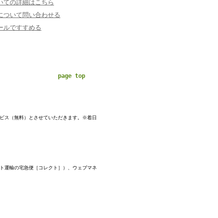
いての詳細はこちら
について問い合わせる
ールですすめる
page top
ービス（無料）とさせていただきます。※着日
マト運輸の宅急便［コレクト］）、ウェブマネ