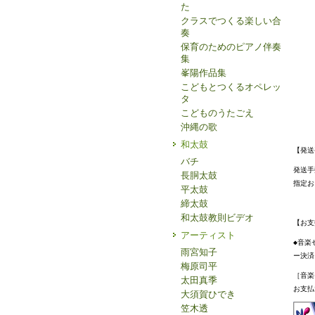
た
クラスでつくる楽しい合
奏
保育のためのピアノ伴奏
集
峯陽作品集
こどもとつくるオペレッ
タ
こどものうたごえ
沖縄の歌
和太鼓
【発送
バチ
発送手
長胴太鼓
指定お
平太鼓
締太鼓
和太鼓教則ビデオ
【お支
アーティスト
◆音楽
雨宮知子
ー決済
梅原司平
［音楽
太田真季
お支払
大須賀ひでき
笠木透