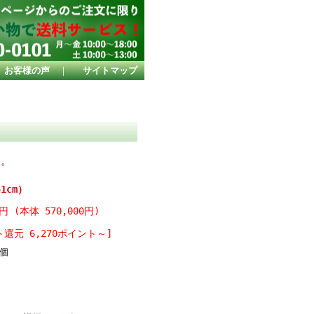
お客様の声
｜
サイトマップ
す。
1cm）
0円 (本体 570,000円)
還元 6,270ポイント～]
個