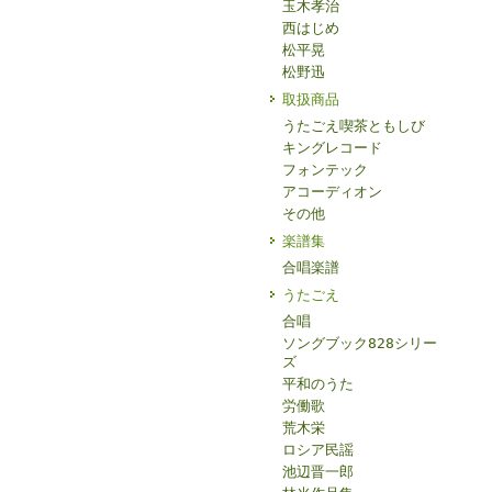
玉木孝治
西はじめ
松平晃
松野迅
取扱商品
うたごえ喫茶ともしび
キングレコード
フォンテック
アコーディオン
その他
楽譜集
合唱楽譜
うたごえ
合唱
ソングブック828シリー
ズ
平和のうた
労働歌
荒木栄
ロシア民謡
池辺晋一郎