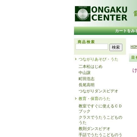
音
カートをみ
商品検索
HO
目
つながりあそび・うた
二本松はじめ
中山譲
町田浩志
長尾高明
つながりダンスビデオ
教育・保育のうた
教室ですぐに使えるＣＤ
ブック
クラスでうたうこどもの
うた
教則ダンスビデオ
手話でうたうこどものう