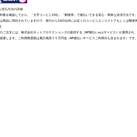
お支払方法の詳細
到着を確認してから、「大手コンビニ15社」「郵便局」で後払いできる安心・簡単な決済方法です
は商品に同封されていますので、発行から14日以内にお近くのコンビニエンスストアもしくは郵便
意
のご注文には、株式会社ネットプロテクションズの提供する［NP後払いwizサービス］が適用され
譲渡します。ご利用限度額は累計残高で５万円迄（NP後払いサービスご利用分も含まれます）です