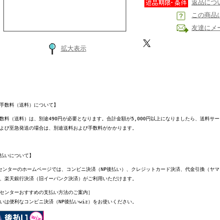
返品につ
この商品
友達にメ
拡大表示
手数料（送料）について】
数料（送料）は、別途490円が必要となります。合計金額が5,000円以上になりましたら、送料サ
よび至急発送の場合は、別途送料および手数料がかかります。
払いについて】
センターのホームページでは、コンビニ決済（NP後払い）、クレジットカード決済、代金引換（ヤ
、楽天銀行決済（旧イーバンク決済）がご利用いただけます。
センターおすすめの支払い方法のご案内］
いは便利なコンビニ決済（NP後払いwiz）をお使いください。