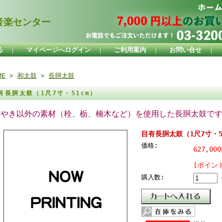
楽センター
る
｜
マイページへログイン
｜
ご利用案内
｜
お問い合せ
｜
ME
>
和太鼓
>
長胴太鼓
有長胴太鼓（1尺7寸・51cm）
けやき以外の素材（栓、栃、楠木など）を使用した長胴太鼓で
目有長胴太鼓（1尺7寸・5
価格:
627,00
[ポイント
購入数: