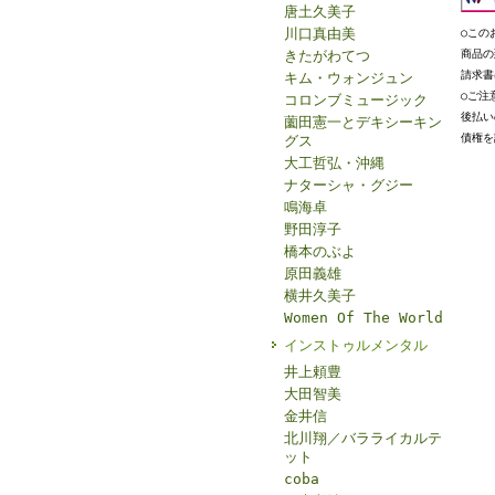
唐土久美子
川口真由美
○この
きたがわてつ
商品の
請求書
キム・ウォンジュン
○ご注
コロンブミュージック
後払い
薗田憲一とデキシーキン
債権を
グス
大工哲弘・沖縄
ナターシャ・グジー
鳴海卓
野田淳子
橋本のぶよ
原田義雄
横井久美子
Women Of The World
インストゥルメンタル
井上頼豊
大田智美
金井信
北川翔／バラライカルテ
ット
coba