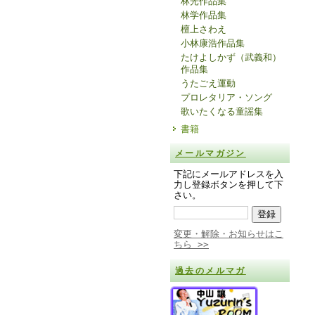
林光作品集
林学作品集
檀上さわえ
小林康浩作品集
たけよしかず（武義和）
作品集
うたごえ運動
プロレタリア・ソング
歌いたくなる童謡集
書籍
メールマガジン
下記にメールアドレスを入
力し登録ボタンを押して下
さい。
変更・解除・お知らせはこ
ちら >>
過去のメルマガ