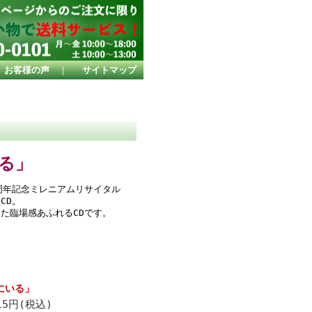
お客様の声
｜
サイトマップ
る」
周年記念ミレニアムリサイタル
CD。
た臨場感あふれるCDです。
にいる」
15円(税込)