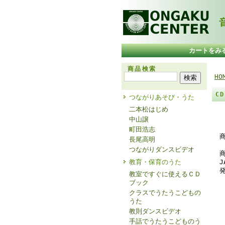
音
カートをみ
商品検索
HO
C
つながりあそび・うた
二本松はじめ
中山譲
町田浩志
長尾高明
つながりダンスビデオ
商
教育・保育のうた
J
発
教室ですぐに使えるＣＤ
ブック
クラスでうたうこどもの
うた
教則ダンスビデオ
手話でうたうこどものう