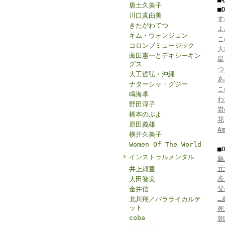
唐土久美子
■
川口真由美
す
きたがわてつ
よ
キム・ウォンジュン
こ
コロンブミュージック
大
薗田憲一とデキシーキン
星
グス
つ
大工哲弘・沖縄
あ
ナターシャ・グジー
こ
鳴海卓
わ
野田淳子
岩
橋本のぶよ
花
原田義雄
A
横井久美子
Women Of The World
■
インストゥルメンタル
島
元
井上頼豊
歩
大田智美
父
金井信
…
北川翔／バラライカルテ
ット
死
coba
朝