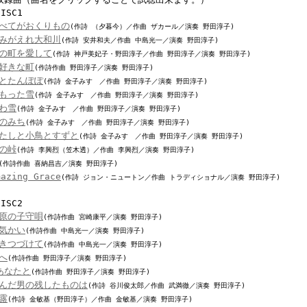
DISC1
べてがおくりもの
(作詩 （夕暮今）／作曲 ザカール／演奏 野田淳子)
みがえれ大和川
(作詩 安井和夫／作曲 中島光一／演奏 野田淳子)
の町を愛して
(作詩 神戸美妃子・野田淳子／作曲 野田淳子／演奏 野田淳子)
好きな町
(作詩作曲 野田淳子／演奏 野田淳子)
とたんぽぽ
(作詩 金子みすゞ／作曲 野田淳子／演奏 野田淳子)
もった雪
(作詩 金子みすゞ／作曲 野田淳子／演奏 野田淳子)
わ雪
(作詩 金子みすゞ／作曲 野田淳子／演奏 野田淳子)
のみち
(作詩 金子みすゞ／作曲 野田淳子／演奏 野田淳子)
たしと小鳥とすずと
(作詩 金子みすゞ／作曲 野田淳子／演奏 野田淳子)
の峠
(作詩 李興烈（笠木透）／作曲 李興烈／演奏 野田淳子)
(作詩作曲 喜納昌吉／演奏 野田淳子)
mazing Grace
(作詩 ジョン・ニュートン／作曲 トラディショナル／演奏 野田淳子)
DISC2
原の子守唄
(作詩作曲 宮崎康平／演奏 野田淳子)
気かい
(作詩作曲 中島光一／演奏 野田淳子)
きつづけて
(作詩作曲 中島光一／演奏 野田淳子)
へ
(作詩作曲 野田淳子／演奏 野田淳子)
あなたと
(作詩作曲 野田淳子／演奏 野田淳子)
んだ男の残したものは
(作詩 谷川俊太郎／作曲 武満徹／演奏 野田淳子)
露
(作詩 金敏基（野田淳子）／作曲 金敏基／演奏 野田淳子)