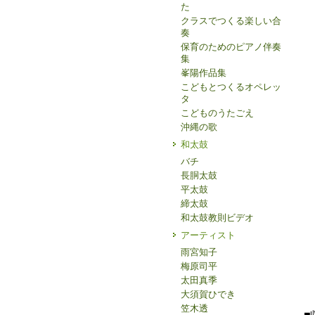
た
クラスでつくる楽しい合
奏
保育のためのピアノ伴奏
集
峯陽作品集
こどもとつくるオペレッ
タ
こどものうたごえ
沖縄の歌
和太鼓
バチ
長胴太鼓
平太鼓
締太鼓
和太鼓教則ビデオ
アーティスト
雨宮知子
梅原司平
太田真季
大須賀ひでき
笠木透
■