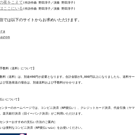
の夜をこえて
(作詩作曲 野田淳子／演奏 野田淳子)
はここにいる
(作詩作曲 野田淳子／演奏 野田淳子)
信では以下のサイトからお求めいただけます。
ora
mazon
手数料（送料）について】
数料（送料）は、別途490円が必要となります。合計金額が5,000円以上になりましたら、送料サ
よび至急発送の場合は、別途送料および手数料がかかります。
払いについて】
センターのホームページでは、コンビニ決済（NP後払い）、クレジットカード決済、代金引換（ヤ
、楽天銀行決済（旧イーバンク決済）がご利用いただけます。
センターおすすめの支払い方法のご案内］
いは便利なコンビニ決済（NP後払いwiz）をお使いください。