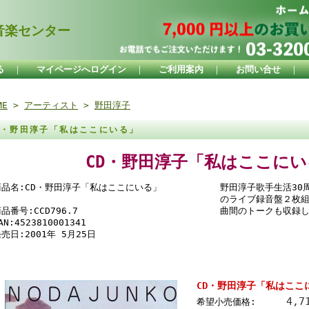
楽センター
る
｜
マイページへログイン
｜
ご利用案内
｜
お問い合せ
｜
ME
>
アーティスト
>
野田淳子
D・野田淳子「私はここにいる」
CD・野田淳子「私はここにい
商品名:CD・野田淳子「私はここにいる」
野田淳子歌手生活30
のライブ録音盤２枚組
品番号:CCD796.7
曲間のトークも収録し
AN:4523810001341
売日:2001年 5月25日
CD・野田淳子「私はここ
4,7
希望小売価格: