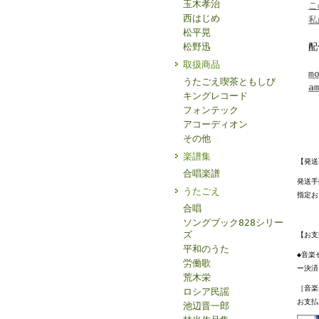
玉木孝治
こ
西はじめ
私
松平晃
松野迅
配
取扱商品
m
うたごえ喫茶ともしび
a
キングレコード
フォンテック
アコーディオン
その他
楽譜集
【発送
合唱楽譜
発送手
うたごえ
指定お
合唱
ソングブック828シリー
ズ
【お支
平和のうた
◆音楽
労働歌
ー決済
荒木栄
［音楽
ロシア民謡
お支払
池辺晋一郎