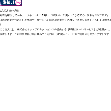
お支払方法の詳細
到着を確認してから、「大手コンビニ15社」「郵便局」で後払いできる安心・簡単な決済方法です
は商品に同封されていますので、発行から14日以内にお近くのコンビニエンスストアもしくは郵便
意
のご注文には、株式会社ネットプロテクションズの提供する［NP後払いwizサービス］が適用され
譲渡します。ご利用限度額は累計残高で５万円迄（NP後払いサービスご利用分も含まれます）です