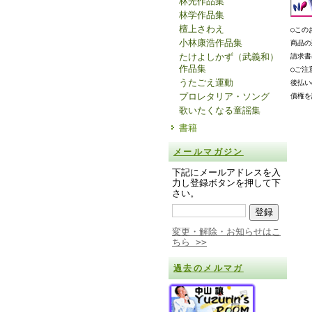
林光作品集
林学作品集
檀上さわえ
○この
小林康浩作品集
商品の
たけよしかず（武義和）
請求書
作品集
○ご注
うたごえ運動
後払い
プロレタリア・ソング
債権を
歌いたくなる童謡集
書籍
メールマガジン
下記にメールアドレスを入
力し登録ボタンを押して下
さい。
変更・解除・お知らせはこ
ちら >>
過去のメルマガ