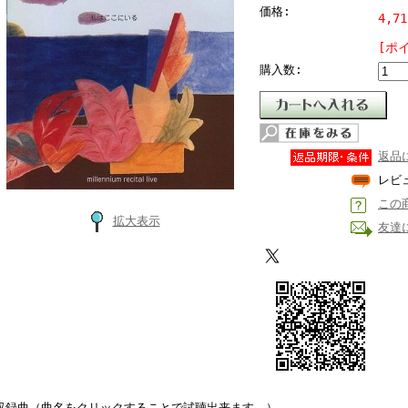
価格:
4,7
[ポ
購入数:
返品
レビ
この
拡大表示
友達
収録曲
（曲名をクリックすることで試聴出来ます。）